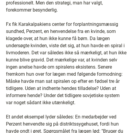
professionelt. Men den strategi, man har valgt,
forekommer besynderlig.
Fx fik Karakalpakiens center for forplantningsmæssig
sundhed, Perzent, en henvendelse fra en kvinde, som
klagede over, at hun ikke kunne få børn. Da lægen
undersøgte kvinden, viste det sig, at hun havde en spiral i
livmoderen. Det var således ikke så mærkeligt, at hun ikke
kunne blive gravid. Det mærkelige var, at kvinden selv
ingen anelse havde om spiralens eksistens. Senere
fremkom hun over for lægen med følgende formodning:
Måske havde man sat spiralen op efter en fødsel tre år
tidligere. Uden at indhente hendes tilladelse? Uden at
informere hende? Under det tidligere sovjetiske system
var noget sådant ikke utænkeligt.
Et andet eksempel lyder således: En medarbejder ved
Perzent henvendte sig på distriktssygehuset, fordi hun
havde ondt i øret. Spørgsmålet fra lægen lød: ''Bruger du