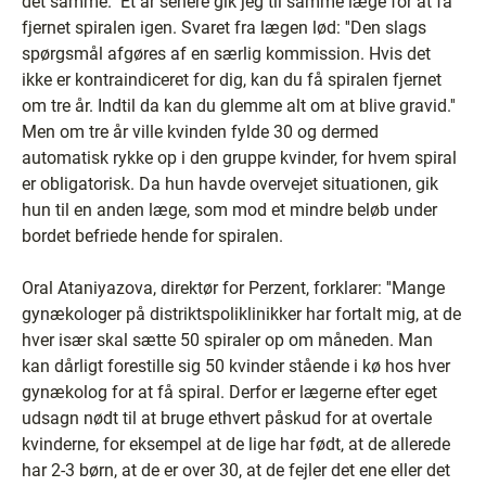
det samme.'' Et år senere gik jeg til samme læge for at få
fjernet spiralen igen. Svaret fra lægen lød: ''Den slags
spørgsmål afgøres af en særlig kommission. Hvis det
ikke er kontraindiceret for dig, kan du få spiralen fjernet
om tre år. Indtil da kan du glemme alt om at blive gravid.''
Men om tre år ville kvinden fylde 30 og dermed
automatisk rykke op i den gruppe kvinder, for hvem spiral
er obligatorisk. Da hun havde overvejet situationen, gik
hun til en anden læge, som mod et mindre beløb under
bordet befriede hende for spiralen.
Oral Ataniyazova, direktør for Perzent, forklarer: ''Mange
gynækologer på distriktspoliklinikker har fortalt mig, at de
hver især skal sætte 50 spiraler op om måneden. Man
kan dårligt forestille sig 50 kvinder stående i kø hos hver
gynækolog for at få spiral. Derfor er lægerne efter eget
udsagn nødt til at bruge ethvert påskud for at overtale
kvinderne, for eksempel at de lige har født, at de allerede
har 2-3 børn, at de er over 30, at de fejler det ene eller det