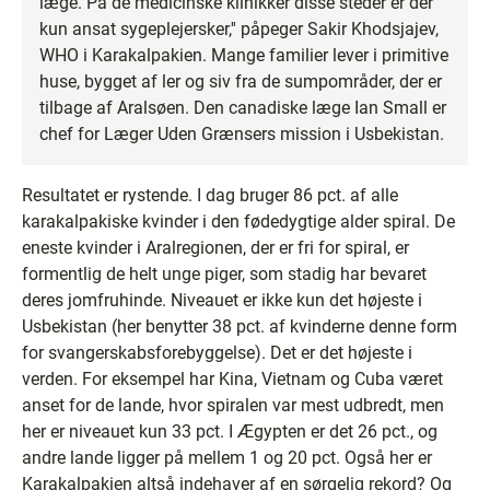
læge. På de medicinske klinikker disse steder er der
kun ansat sygeplejersker,'' påpeger Sakir Khodsjajev,
WHO i Karakalpakien. Mange familier lever i primitive
huse, bygget af ler og siv fra de sumpområder, der er
tilbage af Aralsøen. Den canadiske læge Ian Small er
chef for Læger Uden Grænsers mission i Usbekistan.
Resultatet er rystende. I dag bruger 86 pct. af alle
karakalpakiske kvinder i den fødedygtige alder spiral. De
eneste kvinder i Aralregionen, der er fri for spiral, er
formentlig de helt unge piger, som stadig har bevaret
deres jomfruhinde. Niveauet er ikke kun det højeste i
Usbekistan (her benytter 38 pct. af kvinderne denne form
for svangerskabsforebyggelse). Det er det højeste i
verden. For eksempel har Kina, Vietnam og Cuba været
anset for de lande, hvor spiralen var mest udbredt, men
her er niveauet kun 33 pct. I Ægypten er det 26 pct., og
andre lande ligger på mellem 1 og 20 pct. Også her er
Karakalpakien altså indehaver af en sørgelig rekord? Og