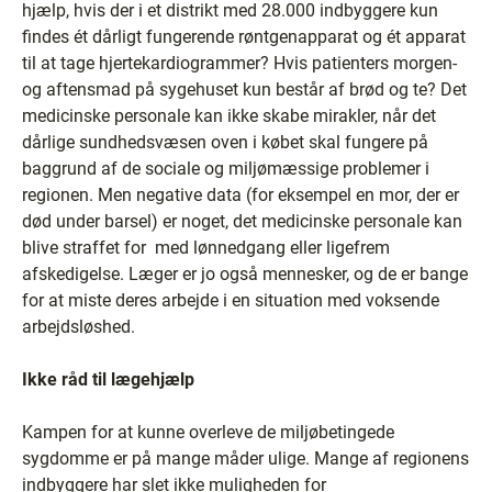
hjælp, hvis der i et distrikt med 28.000 indbyggere kun
findes ét dårligt fungerende røntgenapparat og ét apparat
til at tage hjertekardiogrammer? Hvis patienters morgen-
og aftensmad på sygehuset kun består af brød og te? Det
medicinske personale kan ikke skabe mirakler, når det
dårlige sundhedsvæsen oven i købet skal fungere på
baggrund af de sociale og miljømæssige problemer i
regionen. Men negative data (for eksempel en mor, der er
død under barsel) er noget, det medicinske personale kan
blive straffet for ­ med lønnedgang eller ligefrem
afskedigelse. Læger er jo også mennesker, og de er bange
for at miste deres arbejde i en situation med voksende
arbejdsløshed.
Ikke råd til lægehjælp
Kampen for at kunne overleve de miljøbetingede
sygdomme er på mange måder ulige. Mange af regionens
indbyggere har slet ikke muligheden for