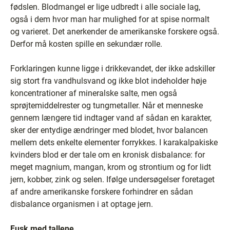
fødslen. Blodmangel er lige udbredt i alle sociale lag,
også i dem hvor man har mulighed for at spise normalt
og varieret. Det anerkender de amerikanske forskere også.
Derfor må kosten spille en sekundær rolle.
Forklaringen kunne ligge i drikkevandet, der ikke adskiller
sig stort fra vandhulsvand og ikke blot indeholder høje
koncentrationer af mineralske salte, men også
sprøjtemiddelrester og tungmetaller. Når et menneske
gennem længere tid indtager vand af sådan en karakter,
sker der entydige ændringer med blodet, hvor balancen
mellem dets enkelte elementer forrykkes. I karakalpakiske
kvinders blod er der tale om en kronisk disbalance: for
meget magnium, mangan, krom og strontium og for lidt
jern, kobber, zink og selen. Ifølge undersøgelser foretaget
af andre amerikanske forskere forhindrer en sådan
disbalance organismen i at optage jern.
Fusk med tallene