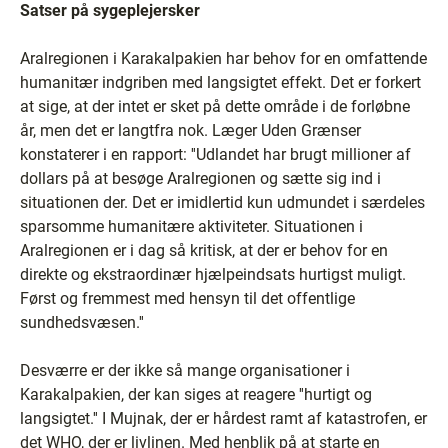
Satser på sygeplejersker
Aralregionen i Karakalpakien har behov for en omfattende
humanitær indgriben med langsigtet effekt. Det er forkert
at sige, at der intet er sket på dette område i de forløbne
år, men det er langtfra nok. Læger Uden Grænser
konstaterer i en rapport: ''Udlandet har brugt millioner af
dollars på at besøge Aralregionen og sætte sig ind i
situationen der. Det er imidlertid kun udmundet i særdeles
sparsomme humanitære aktiviteter. Situationen i
Aralregionen er i dag så kritisk, at der er behov for en
direkte og ekstraordinær hjælpeindsats hurtigst muligt.
Først og fremmest med hensyn til det offentlige
sundhedsvæsen.''
Desværre er der ikke så mange organisationer i
Karakalpakien, der kan siges at reagere ''hurtigt og
langsigtet.'' I Mujnak, der er hårdest ramt af katastrofen, er
det WHO, der er livlinen. Med henblik på at starte en