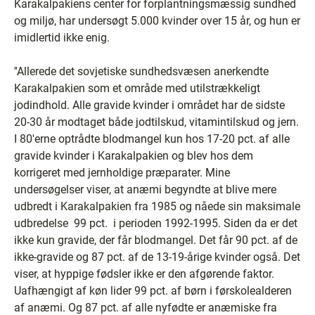
Karakalpakiens center for forplantningsmæssig sundhed
og miljø, har undersøgt 5.000 kvinder over 15 år, og hun er
imidlertid ikke enig.
''Allerede det sovjetiske sundhedsvæsen anerkendte
Karakalpakien som et område med utilstrækkeligt
jodindhold. Alle gravide kvinder i området har de sidste
20-30 år modtaget både jodtilskud, vitamintilskud og jern.
I 80'erne optrådte blodmangel kun hos 17-20 pct. af alle
gravide kvinder i Karakalpakien og blev hos dem
korrigeret med jernholdige præparater. Mine
undersøgelser viser, at anæmi begyndte at blive mere
udbredt i Karakalpakien fra 1985 og nåede sin maksimale
udbredelse ­ 99 pct. ­ i perioden 1992-1995. Siden da er det
ikke kun gravide, der får blodmangel. Det får 90 pct. af de
ikke-gravide og 87 pct. af de 13-19-årige kvinder også. Det
viser, at hyppige fødsler ikke er den afgørende faktor.
Uafhængigt af køn lider 99 pct. af børn i førskolealderen
af anæmi. Og 87 pct. af alle nyfødte er anæmiske fra