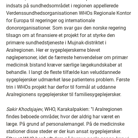
indsats på sundhedsområdet i regionen appellerede
Verdenssundhedsorganisationen WHOs Regionale Kontor
for Europa til regeringer og internationale
donororganisationer. Som svar gav den norske regering
tilsagn om at finansiere et projekt for at styrke den
primære sundhedstjeneste i Mujnak-distriktet i
Aralregionen. Her er sygeplejerskerne blevet
nøglepersoner, idet de færreste henvendelser om primær
medicinsk bistand kræver særlige lægekundskaber at
behandle. I langt de fleste tilfælde kan veluddannede
sygeplejersker udmærket løse patientens problem. Første
trin i WHOs projekt har derfor til formål at uddanne
Aralregionens sygeplejersker til familiesygeplejersker.
Sakir Khodsjajev
, WHO, Karakalpakien: ''I Aralregionen
findes beboede områder, hvor der aldrig har været en
læge. På grund af personalemangel. På de medicinske
stationer disse steder er der kun ansat sygeplejersker.