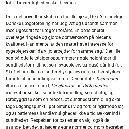
tabt. Troværdigheden skal bevares.
Det er et hovedbudskab i en fin lille pjece, Den Almindelige
Danske Lægeforening har udgivet og udsendt sammen
med Ugeskrift for Læger i foråret. En pensioneret
overlæge ringede og gjorde opmærksom på pjecens
kvaliteter. Han mente, at den måtte have interesse for
sygeplejersker, ''da vi jo arbejder for samme sag.'' Det lille
sag på otte tekstsider opsummerer nogle holdninger til
sundhedsformidling, som sygeplejersker også går ind for.
Skriftet handler om, at forebyggelseskulturen bør styrkes i
forhold til behandlingskulturen. Den omtaler
Kleinmans
illness-disease-model,
Prochaskas
og
DiClementes
motivationscirkel, sundhedsformidling som dialog og
forebyggelse som en proces, at sundhedsformidling skal
tage udgangspunkt i patientens liv og forklaringsmodeller,
og at patientens handlemuligheder ikke altid rækker ind i
sundheden. Respekten for patientens valg ­ også de
usunde ­ betyder, at lægens egne normer og moralbegreber