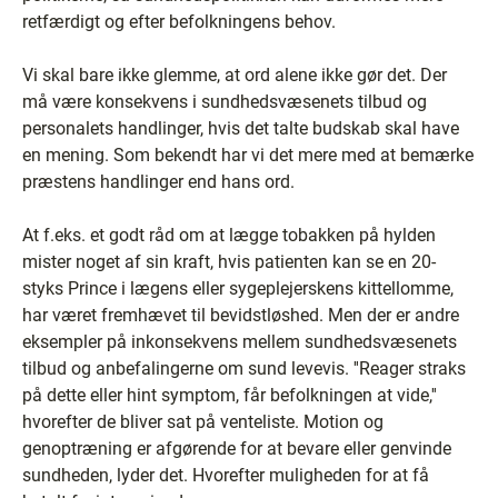
retfærdigt og efter befolkningens behov.
Vi skal bare ikke glemme, at ord alene ikke gør det. Der
må være konsekvens i sundhedsvæsenets tilbud og
personalets handlinger, hvis det talte budskab skal have
en mening. Som bekendt har vi det mere med at bemærke
præstens handlinger end hans ord.
At f.eks. et godt råd om at lægge tobakken på hylden
mister noget af sin kraft, hvis patienten kan se en 20-
styks Prince i lægens eller sygeplejerskens kittellomme,
har været fremhævet til bevidstløshed. Men der er andre
eksempler på inkonsekvens mellem sundhedsvæsenets
tilbud og anbefalingerne om sund levevis. ''Reager straks
på dette eller hint symptom, får befolkningen at vide,''
hvorefter de bliver sat på venteliste. Motion og
genoptræning er afgørende for at bevare eller genvinde
sundheden, lyder det. Hvorefter muligheden for at få