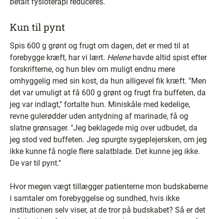
betalt fysioterapi reduceres.
Kun til pynt
Spis 600 g grønt og frugt om dagen, det er med til at
forebygge kræft, har vi lært.
Helene
havde altid spist efter
forskrifterne, og hun blev om muligt endnu mere
omhyggelig med sin kost, da hun alligevel fik kræft. ''Men
det var umuligt at få 600 g grønt og frugt fra buffeten, da
jeg var indlagt,'' fortalte hun. Miniskåle med kedelige,
revne gulerødder uden antydning af marinade, få og
slatne grønsager. ''Jeg beklagede mig over udbudet, da
jeg stod ved buffeten. Jeg spurgte sygeplejersken, om jeg
ikke kunne få nogle flere salatblade. Det kunne jeg ikke.
De var til pynt.''
Hvor megen vægt tillægger patienterne mon budskaberne
i samtaler om forebyggelse og sundhed, hvis ikke
institutionen selv viser, at de tror på budskabet? Så er det