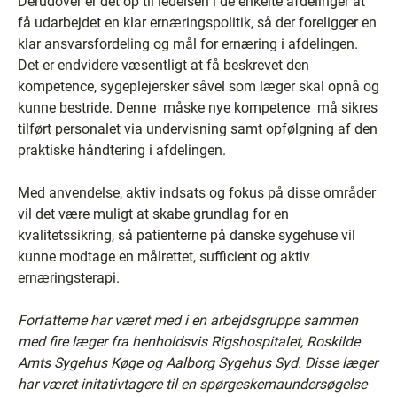
Derudover er det op til ledelsen i de enkelte afdelinger at
få udarbejdet en klar ernæringspolitik, så der foreligger en
klar ansvarsfordeling og mål for ernæring i afdelingen.
Det er endvidere væsentligt at få beskrevet den
kompetence, sygeplejersker såvel som læger skal opnå og
kunne bestride. Denne ­ måske nye kompetence ­ må sikres
tilført personalet via undervisning samt opfølgning af den
praktiske håndtering i afdelingen.
Med anvendelse, aktiv indsats og fokus på disse områder
vil det være muligt at skabe grundlag for en
kvalitetssikring, så patienterne på danske sygehuse vil
kunne modtage en målrettet, sufficient og aktiv
ernæringsterapi.
Forfatterne har været med i en arbejdsgruppe sammen
med fire læger fra henholdsvis Rigshospitalet, Roskilde
Amts Sygehus Køge og Aalborg Sygehus Syd. Disse læger
har været initativtagere til en spørgeskemaundersøgelse