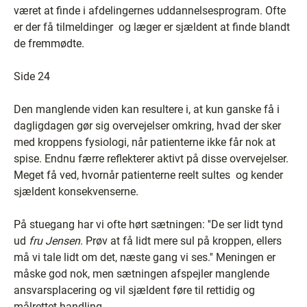
været at finde i afdelingernes uddannelsesprogram. Ofte
er der få tilmeldinger ­ og læger er sjældent at finde blandt
de fremmødte.
Side 24
Den manglende viden kan resultere i, at kun ganske få i
dagligdagen gør sig overvejelser omkring, hvad der sker
med kroppens fysiologi, når patienterne ikke får nok at
spise. Endnu færre reflekterer aktivt på disse overvejelser.
Meget få ved, hvornår patienterne reelt sultes ­ og kender
sjældent konsekvenserne.
På stuegang har vi ofte hørt sætningen: ''De ser lidt tynd
ud
fru Jensen
. Prøv at få lidt mere sul på kroppen, ellers
må vi tale lidt om det, næste gang vi ses.'' Meningen er
måske god nok, men sætningen afspejler manglende
ansvarsplacering og vil sjældent føre til rettidig og
målrettet handling.