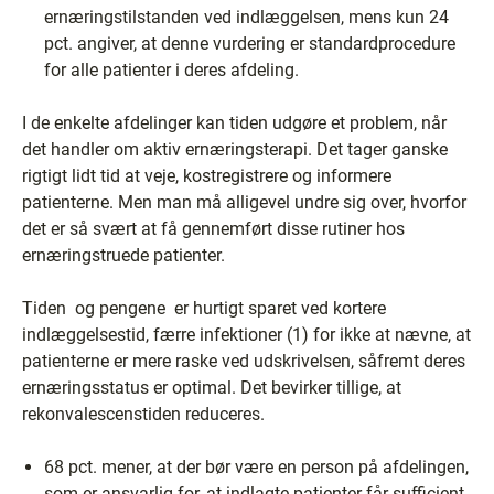
ernæringstilstanden ved indlæggelsen, mens kun 24
pct. angiver, at denne vurdering er standardprocedure
for alle patienter i deres afdeling.
I de enkelte afdelinger kan tiden udgøre et problem, når
det handler om aktiv ernæringsterapi. Det tager ganske
rigtigt lidt tid at veje, kostregistrere og informere
patienterne. Men man må alligevel undre sig over, hvorfor
det er så svært at få gennemført disse rutiner hos
ernæringstruede patienter.
Tiden ­ og pengene ­ er hurtigt sparet ved kortere
indlæggelsestid, færre infektioner (1) for ikke at nævne, at
patienterne er mere raske ved udskrivelsen, såfremt deres
ernæringsstatus er optimal. Det bevirker tillige, at
rekonvalescenstiden reduceres.
68 pct. mener, at der bør være en person på afdelingen,
som er ansvarlig for, at indlagte patienter får sufficient