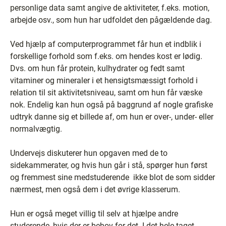
personlige data samt angive de aktiviteter, f.eks. motion,
arbejde osv., som hun har udfoldet den pågældende dag.
Ved hjælp af computerprogrammet får hun et indblik i
forskellige forhold som f.eks. om hendes kost er lødig.
Dvs. om hun får protein, kulhydrater og fedt samt
vitaminer og mineraler i et hensigtsmæssigt forhold i
relation til sit aktivitetsniveau, samt om hun får væske
nok. Endelig kan hun også på baggrund af nogle grafiske
udtryk danne sig et billede af, om hun er over-, under- eller
normalvægtig.
Undervejs diskuterer hun opgaven med de to
sidekammerater, og hvis hun går i stå, spørger hun først
og fremmest sine medstuderende ­ ikke blot de som sidder
nærmest, men også dem i det øvrige klasserum.
Hun er også meget villig til selv at hjælpe andre
studerende, hvis der er behov for det. I det hele taget