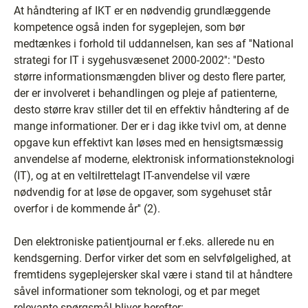
At håndtering af IKT er en nødvendig grundlæggende
kompetence også inden for sygeplejen, som bør
medtænkes i forhold til uddannelsen, kan ses af ''National
strategi for IT i sygehusvæsenet 2000-2002'': ''Desto
større informationsmængden bliver og desto flere parter,
der er involveret i behandlingen og pleje af patienterne,
desto større krav stiller det til en effektiv håndtering af de
mange informationer. Der er i dag ikke tvivl om, at denne
opgave kun effektivt kan løses med en hensigtsmæssig
anvendelse af moderne, elektronisk informationsteknologi
(IT), og at en veltilrettelagt IT-anvendelse vil være
nødvendig for at løse de opgaver, som sygehuset står
overfor i de kommende år'' (2).
Den elektroniske patientjournal er f.eks. allerede nu en
kendsgerning. Derfor virker det som en selvfølgelighed, at
fremtidens sygeplejersker skal være i stand til at håndtere
såvel informationer som teknologi, og et par meget
relevante spørgsmål bliver herefter: