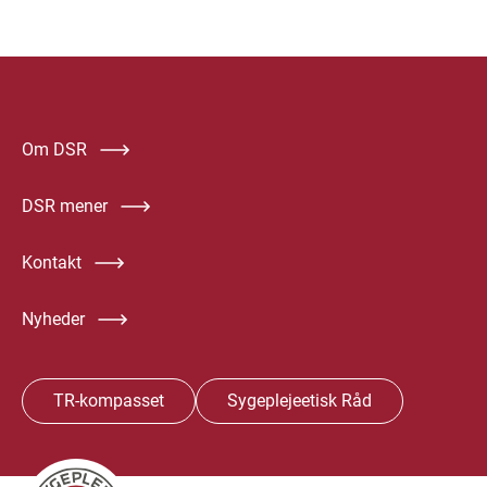
Om DSR
DSR mener
Kontakt
Nyheder
TR-kompasset
Sygeplejeetisk Råd