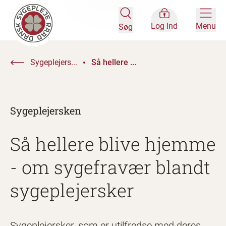
Log Ind
Menu
Søg
Sygeplejers...
Så hellere ...
Sygeplejersken
Så hellere blive hjemme
- om sygefravær blandt
sygeplejersker
Sygeplejersker, som er utilfredse med deres