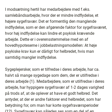
I modsætning hertil har medarbejdere med f.eks.
samlebåndsarbejde, hvor der er mindre indflydelse, et
højere sygefravær. Det er formentlig den manglende
indflydelse, som er den afgørende faktor for sygefraværet,
hvor høj indflydelse kan lindre et psykisk krævende
arbejde. Dette er i overensstemmelse med en af
hovedhypoteserne i jobbelastningsmodellen: At høje
psykiske krav kun er dårligt for helbredet, hvis man
samtidig mangler indflydelse.
Sygeplejersker, som er tilfredse i deres arbejde, har ca.
halvt så mange sygedage som dem, der er utilfredse i
deres arbejde (1). Medarbejdere, som er utilfredse i deres
arbejde, har hyppigere sygefravær af 1-2 dages varighed
på trods af, at de oplever at have et godt helbred. Det
antyder, at der er andre faktorer end helbredet, som har
betydning for, om man har korte sygefraværsperioder
(12). Sygefravær kan således ses som en del af en