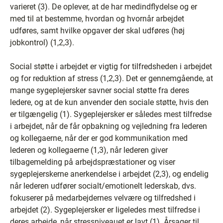
varieret (3). De oplever, at de har medindflydelse og er
med til at bestemme, hvordan og hvornår arbejdet
udføres, samt hvilke opgaver der skal udføres (høj
jobkontrol) (1,2,3).
Social støtte i arbejdet er vigtig for tilfredsheden i arbejdet
og for reduktion af stress (1,2,3). Det er gennemgående, at
mange sygeplejersker savner social støtte fra deres
ledere, og at de kun anvender den sociale støtte, hvis den
er tilgængelig (1). Sygeplejersker er således mest tilfredse
i arbejdet, når de får opbakning og vejledning fra lederen
og kollegaerne, når der er god kommunikation med
lederen og kollegaerne (1,3), når lederen giver
tilbagemelding på arbejdspræstationer og viser
sygeplejerskerne anerkendelse i arbejdet (2,3), og endelig
når lederen udfører socialt/emotionelt lederskab, dvs.
fokuserer på medarbejdernes velvære og tilfredshed i
arbejdet (2). Sygeplejersker er ligeledes mest tilfredse i
deres arbejde, når stressniveauet er lavt (1). Årsager til