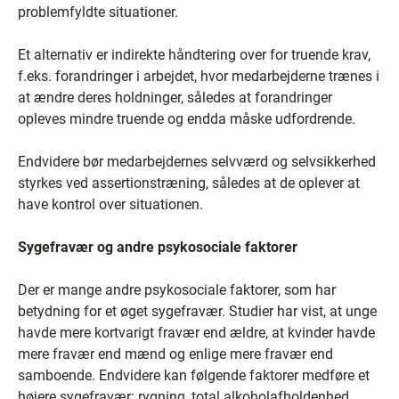
problemfyldte situationer.
Et alternativ er indirekte håndtering over for truende krav,
f.eks. forandringer i arbejdet, hvor medarbejderne trænes i
at ændre deres holdninger, således at forandringer
opleves mindre truende og endda måske udfordrende.
Endvidere bør medarbejdernes selvværd og selvsikkerhed
styrkes ved assertionstræning, således at de oplever at
have kontrol over situationen.
Sygefravær og andre psykosociale faktorer
Der er mange andre psykosociale faktorer, som har
betydning for et øget sygefravær. Studier har vist, at unge
havde mere kortvarigt fravær end ældre, at kvinder havde
mere fravær end mænd og enlige mere fravær end
samboende. Endvidere kan følgende faktorer medføre et
højere sygefravær: rygning, total alkoholafholdenhed