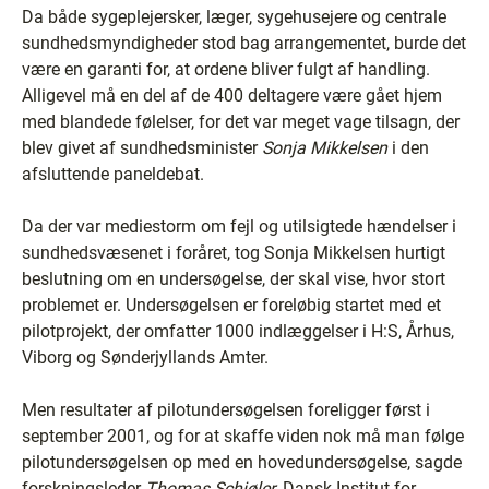
Da både sygeplejersker, læger, sygehusejere og centrale
sundhedsmyndigheder stod bag arrangementet, burde det
være en garanti for, at ordene bliver fulgt af handling.
Alligevel må en del af de 400 deltagere være gået hjem
med blandede følelser, for det var meget vage tilsagn, der
blev givet af sundhedsminister
Sonja Mikkelsen
i den
afsluttende paneldebat.
Da der var mediestorm om fejl og utilsigtede hændelser i
sundhedsvæsenet i foråret, tog Sonja Mikkelsen hurtigt
beslutning om en undersøgelse, der skal vise, hvor stort
problemet er. Undersøgelsen er foreløbig startet med et
pilotprojekt, der omfatter 1000 indlæggelser i H:S, Århus,
Viborg og Sønderjyllands Amter.
Men resultater af pilotundersøgelsen foreligger først i
september 2001, og for at skaffe viden nok må man følge
pilotundersøgelsen op med en hovedundersøgelse, sagde
forskningsleder
Thomas Schiøler
, Dansk Institut for