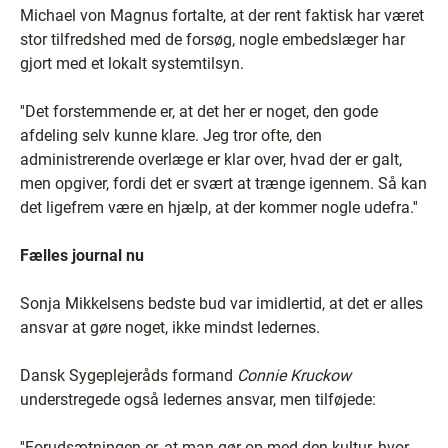
Michael von Magnus fortalte, at der rent faktisk har været
stor tilfredshed med de forsøg, nogle embedslæger har
gjort med et lokalt systemtilsyn.
''Det forstemmende er, at det her er noget, den gode
afdeling selv kunne klare. Jeg tror ofte, den
administrerende overlæge er klar over, hvad der er galt,
men opgiver, fordi det er svært at trænge igennem. Så kan
det ligefrem være en hjælp, at der kommer nogle udefra.''
Fælles journal nu
Sonja Mikkelsens bedste bud var imidlertid, at det er alles
ansvar at gøre noget, ikke mindst ledernes.
Dansk Sygeplejeråds formand
Connie Kruckow
understregede også ledernes ansvar, men tilføjede:
''Forudsætningen er, at man gør op med den kultur, hvor