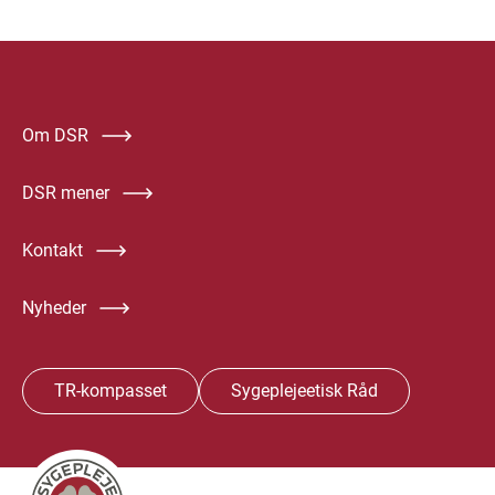
Om DSR
DSR mener
Kontakt
Nyheder
TR-kompasset
Sygeplejeetisk Råd