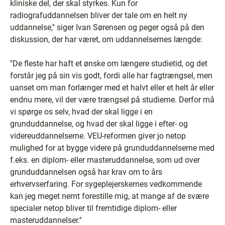
kliniske del, der skal styrkes. Kun for
radiografuddannelsen bliver der tale om en helt ny
uddannelse,'' siger Ivan Sørensen og peger også på den
diskussion, der har været, om uddannelsernes længde:
''De fleste har haft et ønske om længere studietid, og det
forstår jeg på sin vis godt, fordi alle har fagtrængsel, men
uanset om man forlænger med et halvt eller et helt år eller
endnu mere, vil der være trængsel på studierne. Derfor må
vi spørge os selv, hvad der skal ligge i en
grunduddannelse, og hvad der skal ligge i efter- og
videreuddannelserne. VEU-reformen giver jo netop
mulighed for at bygge videre på grunduddannelserne med
f.eks. en diplom- eller masteruddannelse, som ud over
grunduddannelsen også har krav om to års
erhvervserfaring. For sygeplejerskernes vedkommende
kan jeg meget nemt forestille mig, at mange af de svære
specialer netop bliver til fremtidige diplom- eller
masteruddannelser.''