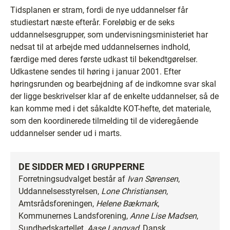
Tidsplanen er stram, fordi de nye uddannelser får
studiestart næste efterår. Foreløbig er de seks
uddannelsesgrupper, som undervisningsministeriet har
nedsat til at arbejde med uddannelsernes indhold,
færdige med deres første udkast til bekendtgørelser.
Udkastene sendes til høring i januar 2001. Efter
høringsrunden og bearbejdning af de indkomne svar skal
der ligge beskrivelser klar af de enkelte uddannelser, så de
kan komme med i det såkaldte KOT-hefte, det materiale,
som den koordinerede tilmelding til de videregående
uddannelser sender ud i marts.
DE SIDDER MED I GRUPPERNE
Forretningsudvalget består af
Ivan Sørensen
,
Uddannelsesstyrelsen,
Lone Christiansen
,
Amtsrådsforeningen,
Helene Bækmark
,
Kommunernes Landsforening,
Anne Lise Madsen
,
Sundhedskartellet,
Aase Langvad
, Dansk