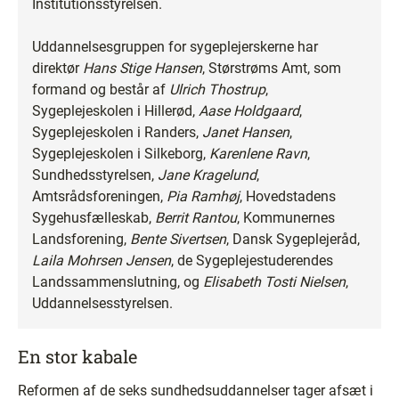
Institutionsstyrelsen.
Uddannelsesgruppen for sygeplejerskerne har
direktør
Hans Stige Hansen
, Størstrøms Amt, som
formand og består af
Ulrich Thostrup
,
Sygeplejeskolen i Hillerød,
Aase Holdgaard
,
Sygeplejeskolen i Randers,
Janet Hansen
,
Sygeplejeskolen i Silkeborg,
Karenlene Ravn
,
Sundhedsstyrelsen,
Jane Kragelund
,
Amtsrådsforeningen,
Pia Ramhøj
, Hovedstadens
Sygehusfælleskab,
Berrit Rantou
, Kommunernes
Landsforening,
Bente Sivertsen
, Dansk Sygeplejeråd,
Laila Mohrsen Jensen
, de Sygeplejestuderendes
Landssammenslutning, og
Elisabeth Tosti Nielsen
,
Uddannelsesstyrelsen.
En stor kabale
Reformen af de seks sundhedsuddannelser tager afsæt i