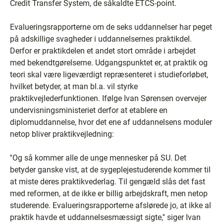
Credit Transfer System, de såkaldte ETCS-point.
Evalueringsrapporterne om de seks uddannelser har peget
på adskillige svagheder i uddannelsernes praktikdel.
Derfor er praktikdelen et andet stort område i arbejdet
med bekendtgørelserne. Udgangspunktet er, at praktik og
teori skal være ligeværdigt repræsenteret i studieforløbet,
hvilket betyder, at man bl.a. vil styrke
praktikvejlederfunktionen. Ifølge Ivan Sørensen overvejer
undervisningsministeriet derfor at etablere en
diplomuddannelse, hvor det ene af uddannelsens moduler
netop bliver praktikvejledning:
''Og så kommer alle de unge mennesker på SU. Det
betyder ganske vist, at de sygeplejestuderende kommer til
at miste deres praktikvederlag. Til gengæld slås det fast
med reformen, at de ikke er billig arbejdskraft, men netop
studerende. Evalueringsrapporterne afslørede jo, at ikke al
praktik havde et uddannelsesmæssigt sigte,'' siger Ivan