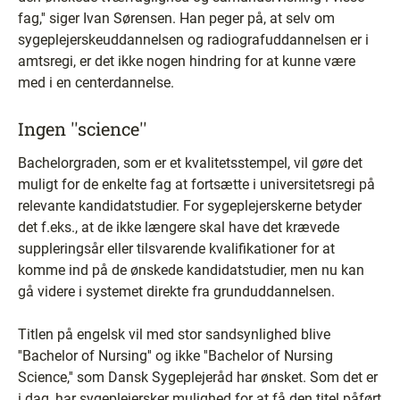
fag,'' siger Ivan Sørensen. Han peger på, at selv om
sygeplejerskeuddannelsen og radiografuddannelsen er i
amtsregi, er det ikke nogen hindring for at kunne være
med i en centerdannelse.
Ingen ''science''
Bachelorgraden, som er et kvalitetsstempel, vil gøre det
muligt for de enkelte fag at fortsætte i universitetsregi på
relevante kandidatstudier. For sygeplejerskerne betyder
det f.eks., at de ikke længere skal have det krævede
suppleringsår eller tilsvarende kvalifikationer for at
komme ind på de ønskede kandidatstudier, men nu kan
gå videre i systemet direkte fra grunduddannelsen.
Titlen på engelsk vil med stor sandsynlighed blive
''Bachelor of Nursing'' og ikke ''Bachelor of Nursing
Science,'' som Dansk Sygeplejeråd har ønsket. Som det er
i dag, har sygeplejersker mulighed for at få den titel påført