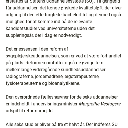
erstattes af Statens Uddannelsesstøtte (SU). Til gengæld
får uddannelsen det længe ønskede kvalitetsløft, der giver
adgang til den eftertragtede bachelortitel og dermed også
mulighed for at komme ind på de relevante
kandidatstudier ved universiteterne uden det
suppleringsår, der i dag er nødvendigt.
Det er essensen i den reform af
sygeplejerskeuddannelsen, som er ved at være forhandlet
på plads. Reformen omfatter også de øvrige fem
mellemlange videregående sundhedsuddannelser ­
radiograferne, jordemødrene, ergoterapeuterne,
fysioterapeuterne og bioanalytikerne.
Den overordnede fællesnævner for de seks uddannelser
er indeholdt i undervisningsminister
Margrethe Vestagers
udspil til reformarbejdet:
Alle seks studier bliver på tre et halvt år. Der indføres SU