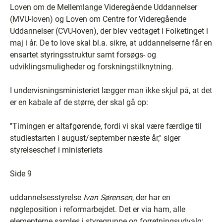
Loven om de Mellemlange Videregående Uddannelser
(MVU-loven) og Loven om Centre for Videregående
Uddannelser (CVU-loven), der blev vedtaget i Folketinget i
maj i år. De to love skal bl.a. sikre, at uddannelserne får en
ensartet styringsstruktur samt forsøgs- og
udviklingsmuligheder og forskningstilknytning.
I undervisningsministeriet lægger man ikke skjul på, at det
er en kabale af de større, der skal gå op:
''Timingen er altafgørende, fordi vi skal være færdige til
studiestarten i august/september næste år,'' siger
styrelseschef i ministeriets
Side 9
uddannelsesstyrelse
Ivan Sørensen
, der har en
nøgleposition i reformarbejdet. Det er via ham, alle
elementerne samles i styregruppe og forretningsudvalg: