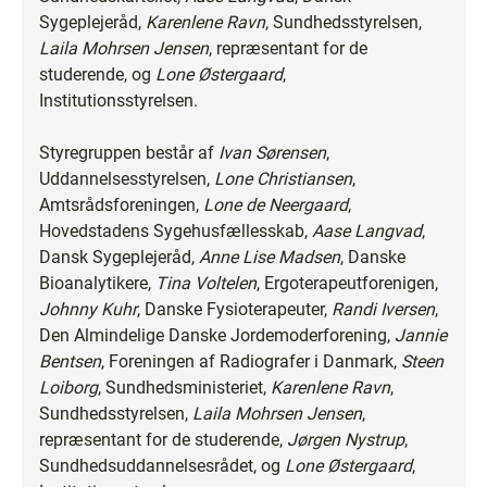
Sygeplejeråd,
Karenlene Ravn
, Sundhedsstyrelsen,
Laila Mohrsen Jensen
, repræsentant for de
studerende, og
Lone Østergaard
,
Institutionsstyrelsen.
Styregruppen består af
Ivan Sørensen
,
Uddannelsesstyrelsen,
Lone Christiansen
,
Amtsrådsforeningen,
Lone de Neergaard
,
Hovedstadens Sygehusfællesskab,
Aase Langvad
,
Dansk Sygeplejeråd,
Anne Lise Madsen
, Danske
Bioanalytikere,
Tina Voltelen
, Ergoterapeutforenigen,
Johnny Kuhr
, Danske Fysioterapeuter,
Randi Iversen
,
Den Almindelige Danske Jordemoderforening,
Jannie
Bentsen
, Foreningen af Radiografer i Danmark,
Steen
Loiborg
, Sundhedsministeriet,
Karenlene Ravn
,
Sundhedsstyrelsen,
Laila Mohrsen Jensen
,
repræsentant for de studerende,
Jørgen Nystrup
,
Sundhedsuddannelsesrådet, og
Lone Østergaard
,