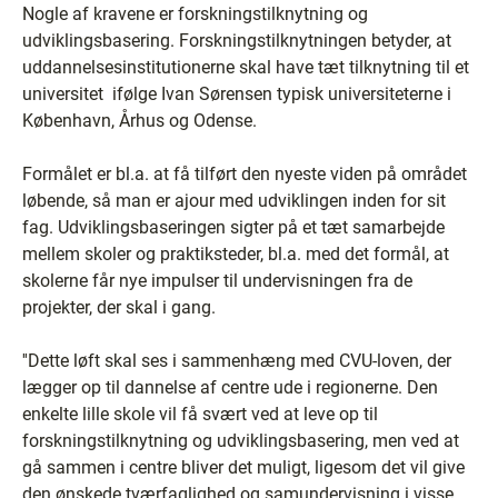
Nogle af kravene er forskningstilknytning og
udviklingsbasering. Forskningstilknytningen betyder, at
uddannelsesinstitutionerne skal have tæt tilknytning til et
universitet ­ ifølge Ivan Sørensen typisk universiteterne i
København, Århus og Odense.
Formålet er bl.a. at få tilført den nyeste viden på området
løbende, så man er ajour med udviklingen inden for sit
fag. Udviklingsbaseringen sigter på et tæt samarbejde
mellem skoler og praktiksteder, bl.a. med det formål, at
skolerne får nye impulser til undervisningen fra de
projekter, der skal i gang.
''Dette løft skal ses i sammenhæng med CVU-loven, der
lægger op til dannelse af centre ude i regionerne. Den
enkelte lille skole vil få svært ved at leve op til
forskningstilknytning og udviklingsbasering, men ved at
gå sammen i centre bliver det muligt, ligesom det vil give
den ønskede tværfaglighed og samundervisning i visse