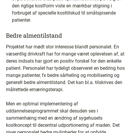
den rigtige kostform viste en mærkbar stigning i
forbruget af specielle kosttilskud til småtspisende
patienter.
Bedre almentilstand
Projektet har mødt stor interesse blandt personalet. En
væsentlig drivkraft har for mange været oplevelsen af, at
deres indsats har gjort en positiv forskel for den enkelte
patient. Personalet har tydeligt observeret en bedring hos
mange patienter, fx bedre sårheling og mobilisering og
generelt bedre almentilstand. Det kan bl.a. tilskrives den
målrettede ernæringsterapi.
Men en optimal implementering af
uddannelsesprogrammet skal desuden ses i
sammenhæng med en ændring af sygehusets
kostkoncept til decentral udportionering af maden. Det
giver personalet bedre muligheder for at opfylde