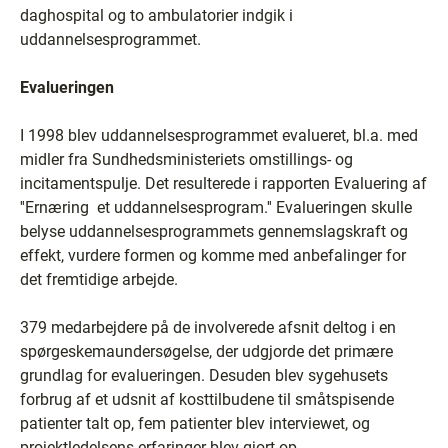
daghospital og to ambulatorier indgik i
uddannelsesprogrammet.
Evalueringen
I 1998 blev uddannelsesprogrammet evalueret, bl.a. med
midler fra Sundhedsministeriets omstillings- og
incitamentspulje. Det resulterede i rapporten Evaluering af
''Ernæring ­ et uddannelsesprogram.'' Evalueringen skulle
belyse uddannelsesprogrammets gennemslagskraft og
effekt, vurdere formen og komme med anbefalinger for
det fremtidige arbejde.
379 medarbejdere på de involverede afsnit deltog i en
spørgeskemaundersøgelse, der udgjorde det primære
grundlag for evalueringen. Desuden blev sygehusets
forbrug af et udsnit af kosttilbudene til småtspisende
patienter talt op, fem patienter blev interviewet, og
projektledelsens erfaringer blev gjort op.