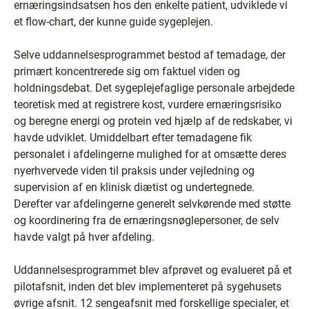
ernæringsindsatsen hos den enkelte patient, udviklede vi
et flow-chart, der kunne guide sygeplejen.
Selve uddannelsesprogrammet bestod af temadage, der
primært koncentrerede sig om faktuel viden og
holdningsdebat. Det sygeplejefaglige personale arbejdede
teoretisk med at registrere kost, vurdere ernæringsrisiko
og beregne energi og protein ved hjælp af de redskaber, vi
havde udviklet. Umiddelbart efter temadagene fik
personalet i afdelingerne mulighed for at omsætte deres
nyerhvervede viden til praksis under vejledning og
supervision af en klinisk diætist og undertegnede.
Derefter var afdelingerne generelt selvkørende med støtte
og koordinering fra de ernæringsnøglepersoner, de selv
havde valgt på hver afdeling.
Uddannelsesprogrammet blev afprøvet og evalueret på et
pilotafsnit, inden det blev implementeret på sygehusets
øvrige afsnit. 12 sengeafsnit med forskellige specialer, et