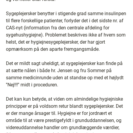
Sygeplejersker benytter i stigende grad samme insulinpen
til flere forskellige patienter, forlyder det i det sidste nr. af
CAS-nyt (information fra den centrale afdeling for
sygehushygiejne). Problemet beskrives ikke af hvem som
helst, det er hygiejnesygeplejersker, der har gjort
opmærksom på den aparte fremgangsmåde.
Det er mildt sagt uheldigt, at sygeplejersker kan finde på
at sætte nålen i både hr. Jensen og fru Sommer på
samme medicinrunde uden at standse op med et højlydt
''Nej!!!'' midt i proceduren.
Det kan kun betyde, at viden om almindelige hygiejniske
principper er på voldsom retur blandt sygeplejersker. Det
er der mange årsager til. Hygiejne er for jordnært et
område til at være prestigefyldt i grunduddannelsen, og
videreuddannelse handler om grundlæggende værdier,