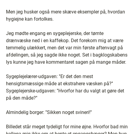
Men jeg husker også mere skæve eksempler på, hvordan
hygiejne kan fortolkes.
Jeg mødte engang en sygeplejerske, der tømte
drænvæske ned i en kaffekop. Det forekom mig at være
temmelig ulækkert, men det var min første aftenvagt på
afdelingen, så jeg sagde ikke noget. Set i bagklogskabens
lys kunne jeg have kommentaret sagen på mange måder.
Sygeplejelærer-udgaven: ''Er det den mest
hensigtsmæssige måde at ekstrahere væsken på?''
Sygeplejerske-udgaven: ''Hvorfor har du valgt at gøre det
på den måde?''
Almindelig borger: ''Sikken noget svineri!''
Billedet står meget tydeligt for mine øjne. Hvorfor bad min
kollega mig ikke om at hente et engangsbæger? Mon hun