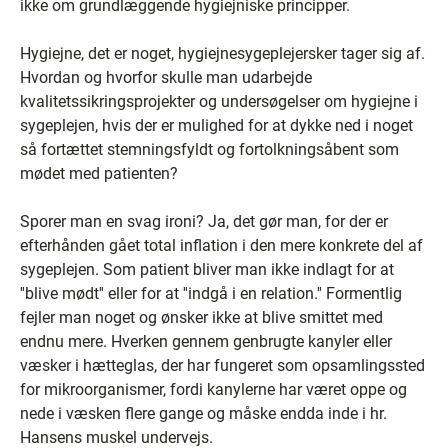
ikke om grundlæggende hygiejniske principper.
Hygiejne, det er noget, hygiejnesygeplejersker tager sig af.
Hvordan og hvorfor skulle man udarbejde
kvalitetssikringsprojekter og undersøgelser om hygiejne i
sygeplejen, hvis der er mulighed for at dykke ned i noget
så fortættet stemningsfyldt og fortolkningsåbent som
mødet med patienten?
Sporer man en svag ironi? Ja, det gør man, for der er
efterhånden gået total inflation i den mere konkrete del af
sygeplejen. Som patient bliver man ikke indlagt for at
''blive mødt'' eller for at ''indgå i en relation.'' Formentlig
fejler man noget og ønsker ikke at blive smittet med
endnu mere. Hverken gennem genbrugte kanyler eller
væsker i hætteglas, der har fungeret som opsamlingssted
for mikroorganismer, fordi kanylerne har været oppe og
nede i væsken flere gange og måske endda inde i hr.
Hansens muskel undervejs.