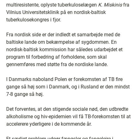
multiresistente, oplyste tuberkuloselægen
K. Miskinis
fra
Vilnius Universitetsklinik på en nordisk-baltisk
tuberkulosekongres i fjor.
Fra nordisk side er der indledt et samarbejde med de
baltiske lande om bekæmpelse af sygdommen. En
nordisk-baltisk kommission har således udarbejdet et
program til forbedring af forholdene, som skal
gennemføres med støtte fra de nordiske lande.
I Danmarks naboland Polen er forekomsten af TB fire
gange så høj som i Danmark, og i Rusland er den mindst
7-8 gange så høj.
Det forventes, at den stigende sociale nød, den udbredte
alkoholisme og hiv-epidemien vil få TB-forekomsten til at
accelerere yderligere i de kommende år.
Et særligt problem udgør fængsler og fangelejre i