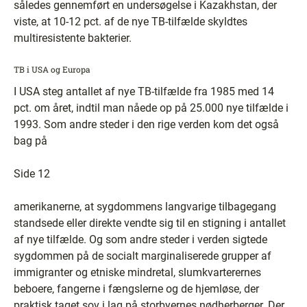
således gennemført en undersøgelse i Kazakhstan, der
viste, at 10-12 pct. af de nye TB-tilfælde skyldtes
multiresistente bakterier.
TB i USA og Europa
I USA steg antallet af nye TB-tilfælde fra 1985 med 14
pct. om året, indtil man nåede op på 25.000 nye tilfælde i
1993. Som andre steder i den rige verden kom det også
bag på
Side 12
amerikanerne, at sygdommens langvarige tilbagegang
standsede eller direkte vendte sig til en stigning i antallet
af nye tilfælde. Og som andre steder i verden sigtede
sygdommen på de socialt marginaliserede grupper af
immigranter og etniske mindretal, slumkvarterernes
beboere, fangerne i fængslerne og de hjemløse, der
praktisk taget sov i lag på storbyernes nødherberger. Der