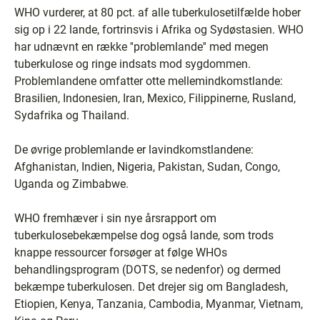
WHO vurderer, at 80 pct. af alle tuberkulosetilfælde hober
sig op i 22 lande, fortrinsvis i Afrika og Sydøstasien. WHO
har udnævnt en række ''problemlande'' med megen
tuberkulose og ringe indsats mod sygdommen.
Problemlandene omfatter otte mellemindkomstlande:
Brasilien, Indonesien, Iran, Mexico, Filippinerne, Rusland,
Sydafrika og Thailand.
De øvrige problemlande er lavindkomstlandene:
Afghanistan, Indien, Nigeria, Pakistan, Sudan, Congo,
Uganda og Zimbabwe.
WHO fremhæver i sin nye årsrapport om
tuberkulosebekæmpelse dog også lande, som trods
knappe ressourcer forsøger at følge WHOs
behandlingsprogram (DOTS, se nedenfor) og dermed
bekæmpe tuberkulosen. Det drejer sig om Bangladesh,
Etiopien, Kenya, Tanzania, Cambodia, Myanmar, Vietnam,