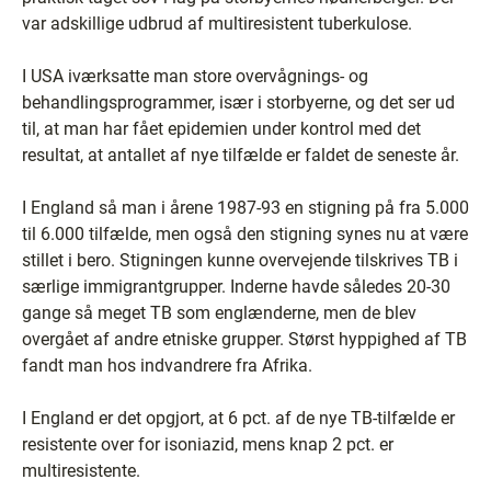
var adskillige udbrud af multiresistent tuberkulose.
I USA iværksatte man store overvågnings- og
behandlingsprogrammer, især i storbyerne, og det ser ud
til, at man har fået epidemien under kontrol med det
resultat, at antallet af nye tilfælde er faldet de seneste år.
I England så man i årene 1987-93 en stigning på fra 5.000
til 6.000 tilfælde, men også den stigning synes nu at være
stillet i bero. Stigningen kunne overvejende tilskrives TB i
særlige immigrantgrupper. Inderne havde således 20-30
gange så meget TB som englænderne, men de blev
overgået af andre etniske grupper. Størst hyppighed af TB
fandt man hos indvandrere fra Afrika.
I England er det opgjort, at 6 pct. af de nye TB-tilfælde er
resistente over for isoniazid, mens knap 2 pct. er
multiresistente.