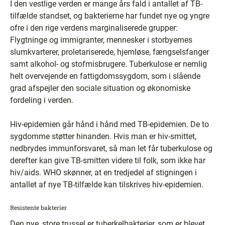
I den vestlige verden er mange års fald i antallet af TB-
tilfælde standset, og bakterierne har fundet nye og yngre
ofre i den rige verdens marginaliserede grupper:
Flygtninge og immigranter, mennesker i storbyernes
slumkvarterer, proletariserede, hjemløse, fængselsfanger
samt alkohol- og stofmisbrugere. Tuberkulose er nemlig
helt overvejende en fattigdomssygdom, som i slående
grad afspejler den sociale situation og økonomiske
fordeling i verden.
Hiv-epidemien går hånd i hånd med TB-epidemien. De to
sygdomme støtter hinanden. Hvis man er hiv-smittet,
nedbrydes immunforsvaret, så man let får tuberkulose og
derefter kan give TB-smitten videre til folk, som ikke har
hiv/aids. WHO skønner, at en tredjedel af stigningen i
antallet af nye TB-tilfælde kan tilskrives hiv-epidemien.
Resistente bakterier
Den nye, store trussel er tuberkelbakterier, som er blevet