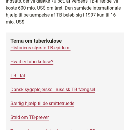
indsats, der vil dække 70 pct. af verdens TB-tilfælde, vil
koste 600 mio. US$ om året. Den samlede internationale
hjælp til bekæmpelse af TB beløb sig i 1997 kun til 16
mio. US$.
Tema om tuberkulose
Historiens største TB-epidemi
Hvad er tuberkulose?
TB i tal
Dansk sygeplejerske i russisk TB-fængsel
Særlig hjælp til de smittetruede
Strid om TB-prøver