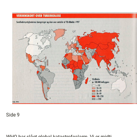
Side 9
WHO har slået global katastrofealarm. Vi er midti