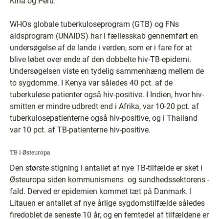
Kina og Peru.
WHOs globale tuberkuloseprogram (GTB) og FNs
aidsprogram (UNAIDS) har i fællesskab gennemført en
undersøgelse af de lande i verden, som er i fare for at
blive løbet over ende af den dobbelte hiv-TB-epidemi.
Undersøgelsen viste en tydelig sammenhæng mellem de
to sygdomme. I Kenya var således 40 pct. af de
tuberkuløse patienter også hiv-positive. I Indien, hvor hiv-
smitten er mindre udbredt end i Afrika, var 10-20 pct. af
tuberkulosepatienterne også hiv-positive, og i Thailand
var 10 pct. af TB-patienterne hiv-positive.
TB i Østeuropa
Den største stigning i antallet af nye TB-tilfælde er sket i
Østeuropa siden kommunismens ­ og sundhedssektorens ­
fald. Derved er epidemien kommet tæt på Danmark. I
Litauen er antallet af nye årlige sygdomstilfælde således
firedoblet de seneste 10 år, og en femtedel af tilfældene er