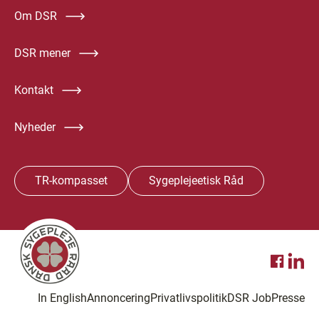
Om DSR
DSR mener
Kontakt
Nyheder
TR-kompasset
Sygeplejeetisk Råd
In English
Annoncering
Privatlivspolitik
DSR Job
Presse