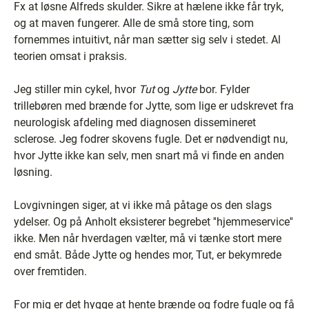
Fx at løsne Alfreds skulder. Sikre at hælene ikke får tryk,
og at maven fungerer. Alle de små store ting, som
fornemmes intuitivt, når man sætter sig selv i stedet. Al
teorien omsat i praksis.
Jeg stiller min cykel, hvor
Tut
og
Jytte
bor. Fylder
trillebøren med brænde for Jytte, som lige er udskrevet fra
neurologisk afdeling med diagnosen dissemineret
sclerose. Jeg fodrer skovens fugle. Det er nødvendigt nu,
hvor Jytte ikke kan selv, men snart må vi finde en anden
løsning.
Lovgivningen siger, at vi ikke må påtage os den slags
ydelser. Og på Anholt eksisterer begrebet ''hjemmeservice''
ikke. Men når hverdagen vælter, må vi tænke stort mere
end småt. Både Jytte og hendes mor, Tut, er bekymrede
over fremtiden.
For mig er det hygge at hente brænde og fodre fugle og få