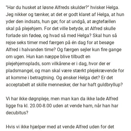
''Har du husket at løsne Alfreds skulder?'' hvisker Helga.
Jeg nikker og tænker, at det er godt klaret af Helga, at hun
yder den indsats, hun gør, for at undgå, at ægtefællen
skal på plejehjem. For det ville betyde, at Alfred skulle
forlade sin fødeø, og hvad så med Helga? Skal hun så
rejse seks timer med færgen på én dag for at besøge
Alfred i halvanden time? Og færgen sejler kun fire gange
om ugen. Hun kan næppe blive tilbudt en
plejehjemsplads, som vilkårene er i dag, hvor der er
pladsmangel, og man skal være stærkt plejekrævende for
at komme i betragtning. Og ønsker Helga det? Er det
acceptabelt at skille mennesker, der har haft guldbryllup?
Vi har ikke døgnpleje, men man kan da ikke lade Alfred
ligge fra kl. 20.00-8.00 uden at vende ham, når han har
decubitus?
Hvis vi ikke hjælper med at vende Alfred uden for det