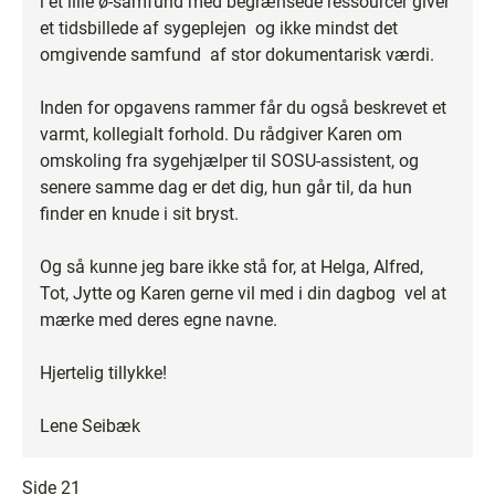
i et lille ø-samfund med begrænsede ressourcer giver
et tidsbillede af sygeplejen ­ og ikke mindst det
omgivende samfund ­ af stor dokumentarisk værdi.
Inden for opgavens rammer får du også beskrevet et
varmt, kollegialt forhold. Du rådgiver Karen om
omskoling fra sygehjælper til SOSU-assistent, og
senere samme dag er det dig, hun går til, da hun
finder en knude i sit bryst.
Og så kunne jeg bare ikke stå for, at Helga, Alfred,
Tot, Jytte og Karen gerne vil med i din dagbog ­ vel at
mærke med deres egne navne.
Hjertelig tillykke!
Lene Seibæk
Side 21