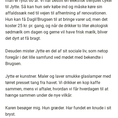
man er fyldt 60 år. Vi har bestilt en elektrisk trehjulet cykel
til Jytte. Så kan hun selv købe ind og måske køre sin
affaldssæk ned til vejen til afhentning af renovationen.
Hun kan få Dagli'Brugsen til at bringe varer ud, men det
koster 25 kr. pr. gang, og når de drikker to liter økologisk
sødmælk om dagen og gerne vil have frisk mælk, bliver
det dyrt at få bragt.
Desuden mister Jytte en del af sit sociale liv, som netop
foregår i det lille samfund ved mødet med bekendte i
Brugsen.
Jytte er kunstner. Maler og laver smukke glaslamper med
tørret presset tang fra havet. Vi drikker en kop kaffe
sammen, mens vi aftaler, hvordan vi får hverdagen til at
hænge sammen under de nye vilkår.
Karen besøger mig. Hun græder. Har fundet en knude i sit
bryst.