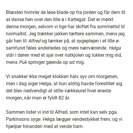
Blæsten hvirvler de løse blade op fra jorden og får dem til
at danse hen over den lille ø i Kattegat. Det er mørkt
denne morgen, selvom vi lige har skiftet fra sommertid til
normaltid. Jeg trækker jakken tættere sammen, mens jeg
går hen til
Alfred
og tænker på, at sygeplejen i et lille ø-
samfund føles anderledes og mere nærværende.
Helga
står i døren med et sjal over natkjolen og lukker mig ind,
mens
Puk
springer gøende op ad mig.
Vi snakker ikke meget klokken halv syv om morgenen,
men i dag siger Helga, at hun aldrig havde forestillet sig,
det blev nødvendigt at stille vækkeuret hver eneste
morgen, når man er fyldt 82 år.
Sammen lister vi ind til Alfred, som intet kan selv pga.
Parkinsons syge. Helga lægger vendestykket frem, og vi
hjælper hinanden med at vende ham.