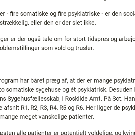
r - fire somatiske og fire psykiatriske - er den socia
rækkelig, eller den er der slet ikke.
nger er der også tale om for stort tidspres og arbe
blemstillinger som vold og trusler.
ogram har båret præg af, at der er mange psykiatr
o somatiske sygehuse og ét psykiatrisk. Desuden l
ns Sygehusfællesskab, i Roskilde Amt. På Sct. Hans
 afsnit R1, R2, R3, R4, R5 og R6. Her ligger de psyk
 mange meget vanskelige patienter.
sten alle patienter er potentielt voldelige, og kvi