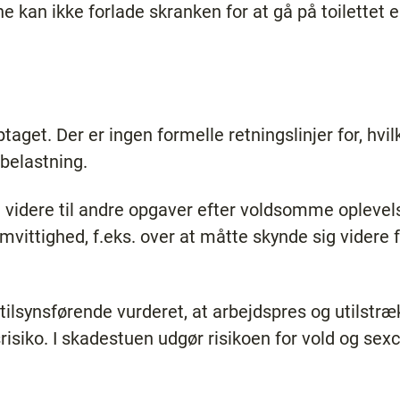
an ikke forlade skranken for at gå på toilettet el
taget. Der er ingen formelle retningslinjer for, hv
belastning.
 videre til andre opgaver efter voldsomme oplevels
amvittighed, f.eks. over at måtte skynde sig videre 
tilsynsførende vurderet, at arbejdspres og utilstræk
isiko. I skadestuen udgør risikoen for vold og sex