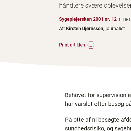
håndtere svære oplevelser
Sygeplejersken 2001 nr. 12
, s. 18-
Af:
Kirsten Bjørnsson,
journalist
Print artiklen
Behovet for supervision 
har varslet efter besøg p
På otte af ni besøgte afd
sundhedsrisiko, og sygehu