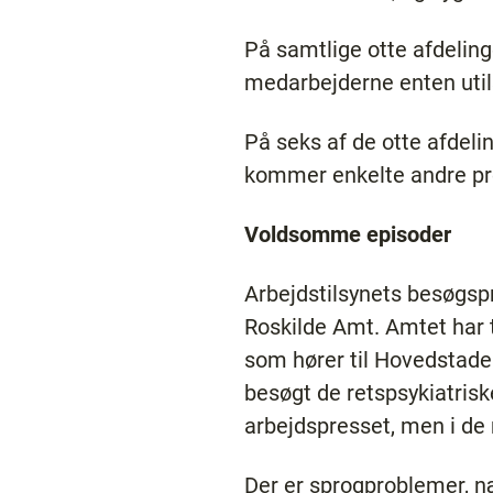
På samtlige otte afdelinge
medarbejderne enten utilst
På seks af de otte afdeli
kommer enkelte andre pro
Voldsomme episoder
Arbejdstilsynets besøgspr
Roskilde Amt. Amtet har t
som hører til Hovedstade
besøgt de retspsykiatriske
arbejdspresset, men i de
Der er sprogproblemer, næ