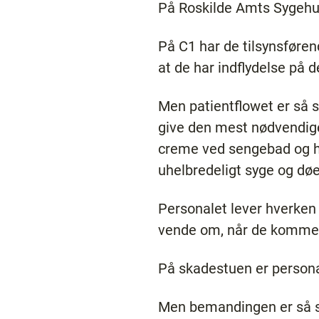
På Roskilde Amts Sygehus
På C1 har de tilsynsførend
at de har indflydelse på d
Men patientflowet er så s
give den mest nødvendige
creme ved sengebad og h
uhelbredeligt syge og dø
Personalet lever hverken o
vende om, når de kommer
På skadestuen er persona
Men bemandingen er så st