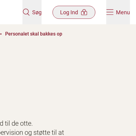
Søg
Log Ind
Menu
Personalet skal bakkes op
til de otte.
vision og støtte til at