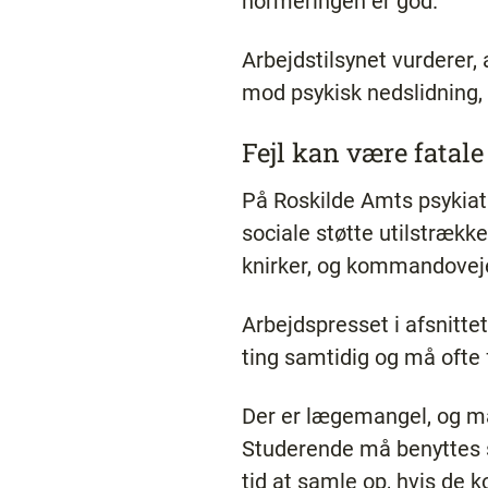
normeringen er god.
Arbejdstilsynet vurderer, 
mod psykisk nedslidning,
Fejl kan være fatale
På Roskilde Amts psykiatr
sociale støtte utilstrækk
knirker, og kommandovej
Arbejdspresset i afsnitte
ting samtidig og må ofte 
Der er lægemangel, og man
Studerende må benyttes s
tid at samle op, hvis de