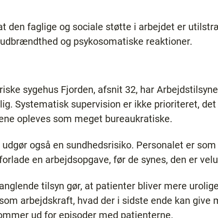
at den faglige og sociale støtte i arbejdet er utils
 udbrændthed og psykosomatiske reaktioner.
iske sygehus Fjorden, afsnit 32, har Arbejdstilsyne
elig. Systematisk supervision er ikke prioriteret, d
ene opleves som meget bureaukratiske.
t udgør også en sundhedsrisiko. Personalet er som 
forlade en arbejdsopgave, før de synes, den er velu
glende tilsyn gør, at patienter bliver mere urolig
om arbejdskraft, hvad der i sidste ende kan give 
 kommer ud for episoder med patienterne.