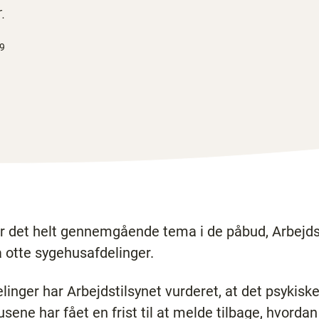
.
19
er det helt gennemgående tema i de påbud, Arbejdst
å otte sygehusafdelinger.
elinger har Arbejdstilsynet vurderet, at det psykisk
sene har fået en frist til at melde tilbage, hvordan