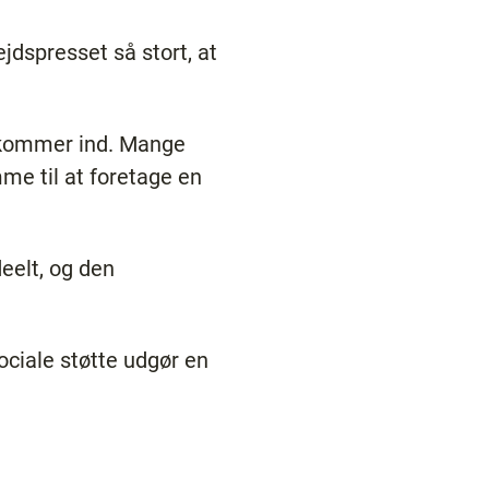
dspresset så stort, at
r kommer ind. Mange
me til at foretage en
eelt, og den
ociale støtte udgør en