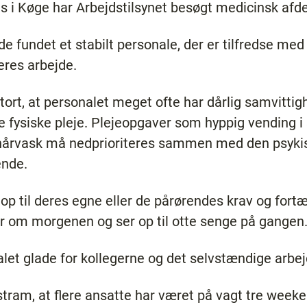
 i Køge har Arbejdstilsynet besøgt medicinsk afd
e fundet et stabilt personale, der er tilfredse med
eres arbejde.
tort, at personalet meget ofte har dårlig samvittig
 fysiske pleje. Plejeopgaver som hyppig vending 
årvask må nedprioriteres sammen med den psykis
ende.
p til deres egne eller de pårørendes krav og fortæller
 om morgenen og ser op til otte senge på gangen
let glade for kollegerne og det selvstændige arbej
ram, at flere ansatte har været på vagt tre weeke