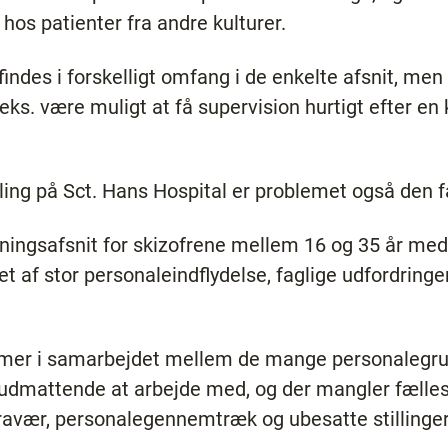
 hos patienter fra andre kulturer.
findes i forskelligt omfang i de enkelte afsnit, me
eks. være muligt at få supervision hurtigt efter en k
ing på Sct. Hans Hospital er problemet også den fa
kningsafsnit for skizofrene mellem 16 og 35 år med
et af stor personaleindflydelse, faglige udfordringe
emer i samarbejdet mellem de mange personalegrup
udmattende at arbejde med, og der mangler fælles
avær, personalegennemtræk og ubesatte stillinger 