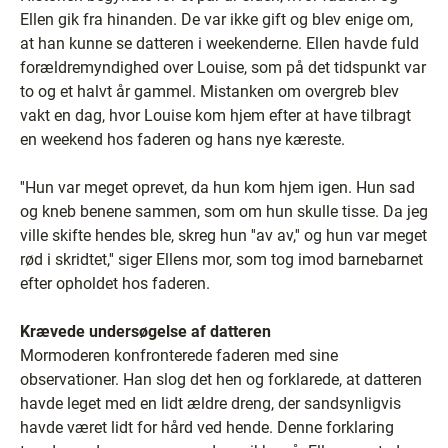
Ellen gik fra hinanden. De var ikke gift og blev enige om,
at han kunne se datteren i weekenderne. Ellen havde fuld
forældremyndighed over Louise, som på det tidspunkt var
to og et halvt år gammel. Mistanken om overgreb blev
vakt en dag, hvor Louise kom hjem efter at have tilbragt
en weekend hos faderen og hans nye kæreste.
''Hun var meget oprevet, da hun kom hjem igen. Hun sad
og kneb benene sammen, som om hun skulle tisse. Da jeg
ville skifte hendes ble, skreg hun ''av av,'' og hun var meget
rød i skridtet,'' siger Ellens mor, som tog imod barnebarnet
efter opholdet hos faderen.
Krævede undersøgelse af datteren
Mormoderen konfronterede faderen med sine
observationer. Han slog det hen og forklarede, at datteren
havde leget med en lidt ældre dreng, der sandsynligvis
havde været lidt for hård ved hende. Denne forklaring