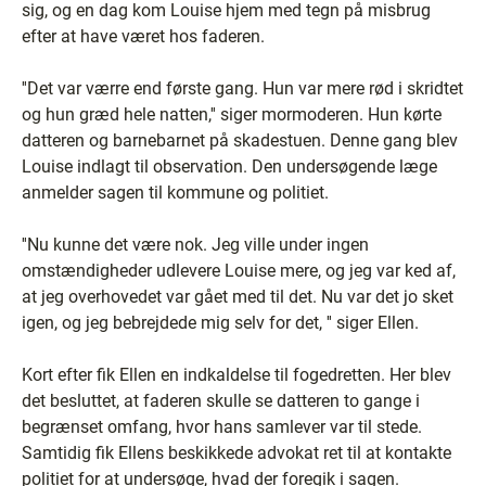
sig, og en dag kom Louise hjem med tegn på misbrug
efter at have været hos faderen.
''Det var værre end første gang. Hun var mere rød i skridtet
og hun græd hele natten,'' siger mormoderen. Hun kørte
datteren og barnebarnet på skadestuen. Denne gang blev
Louise indlagt til observation. Den undersøgende læge
anmelder sagen til kommune og politiet.
''Nu kunne det være nok. Jeg ville under ingen
omstændigheder udlevere Louise mere, og jeg var ked af,
at jeg overhovedet var gået med til det. Nu var det jo sket
igen, og jeg bebrejdede mig selv for det, '' siger Ellen.
Kort efter fik Ellen en indkaldelse til fogedretten. Her blev
det besluttet, at faderen skulle se datteren to gange i
begrænset omfang, hvor hans samlever var til stede.
Samtidig fik Ellens beskikkede advokat ret til at kontakte
politiet for at undersøge, hvad der foregik i sagen.