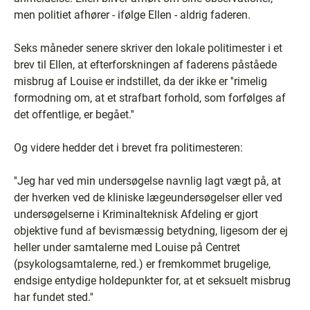
men politiet afhører - ifølge Ellen - aldrig faderen.
Seks måneder senere skriver den lokale politimester i et
brev til Ellen, at efterforskningen af faderens påståede
misbrug af Louise er indstillet, da der ikke er ''rimelig
formodning om, at et strafbart forhold, som forfølges af
det offentlige, er begået.''
Og videre hedder det i brevet fra politimesteren:
''Jeg har ved min undersøgelse navnlig lagt vægt på, at
der hverken ved de kliniske lægeundersøgelser eller ved
undersøgelserne i Kriminalteknisk Afdeling er gjort
objektive fund af bevismæssig betydning, ligesom der ej
heller under samtalerne med Louise på Centret
(psykologsamtalerne, red.) er fremkommet brugelige,
endsige entydige holdepunkter for, at et seksuelt misbrug
har fundet sted.''