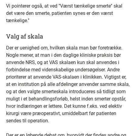
Vi pointerer også, at ved ''Værst tænkelige smerte'' skal
det være den smerte, patienten synes er den værst
tænkelige.''
Valg af skala
Der er uenighed om, hvilken skala man bør foretrække.
Nogle mener, at man i den daglige kliniske praksis bør
anvende NRS, og at VAS skalaen kun skal anvendes i
forbindelse med videnskabelige undersøgelser. Andre
prioriterer at anvende VAS-skalaen i klinikken. Vigtigst er,
at en institution på alle afdelinger anvender samme skala,
og at den valgte smerteskala introduceres så tidligt som
muligt i et behandlingsforløb, helst inden smerter opstår,
hvor indlæringen er lettere. Det kunne f.eks. ved elektiv
kirurgi være præoperativt, umiddelbart før patienten
sendes til operation.
Der er en løbende debat om, hvorvidt der findes andre og