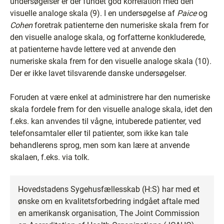
undersøgelser er der fundet god korrelation med den
visuelle analoge skala (9). I en undersøgelse af
Paice
og
Cohen
foretrak patienterne den numeriske skala frem for
den visuelle analoge skala, og forfatterne konkluderede,
at patienterne havde lettere ved at anvende den
numeriske skala frem for den visuelle analoge skala (10).
Der er ikke lavet tilsvarende danske undersøgelser.
Foruden at være enkel at administrere har den numeriske
skala fordele frem for den visuelle analoge skala, idet den
f.eks. kan anvendes til vågne, intuberede patienter, ved
telefonsamtaler eller til patienter, som ikke kan tale
behandlerens sprog, men som kan lære at anvende
skalaen, f.eks. via tolk.
Hovedstadens Sygehusfællesskab (H:S) har med et
ønske om en kvalitetsforbedring indgået aftale med
en amerikansk organisation, The Joint Commission