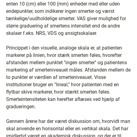
enten 10 (cm) eller 100 (mm) enheder med eller uden
endepunkter, som indikerer ingen smerter og værst
tænkelige/uudholdelige smerter. VAS giver mulighed for
større graduering af smertens intensitet end de andre
skalaer f.eks. NRS, VDS og ansigtsskalaer.
Princippet i den visuelle, analoge skala er, at patienten
markerer på linien, hvor stærk smerten føles, hvorefter
afstanden mellem punktet ''ingen smerter'' og patientens
markering af smerteniveauet måles. Afstanden mellem de
to punkter er værdien af smerteniveauet. Visse
institutioner bruger en ''lineal,'' hvor patienten med en
flytbar skive markerer, hvor stærkt smerten føles.
Smerteintensiteten kan herefter aflæses ved hjælp af
gradueringen.
Gennem årene har der været diskussion om, hvorvidt man
skal anvende en horisontal eller en vertikal skala. Det har
imidlertid været en akademisk diskussion, og der er til