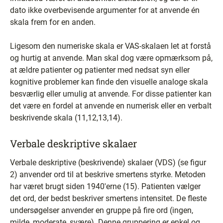
dato ikke overbevisende argumenter for at anvende én
skala frem for en anden.
Ligesom den numeriske skala er VAS-skalaen let at forstå
og hurtig at anvende. Man skal dog være opmærksom på,
at ældre patienter og patienter med nedsat syn eller
kognitive problemer kan finde den visuelle analoge skala
besværlig eller umulig at anvende. For disse patienter kan
det være en fordel at anvende en numerisk eller en verbalt
beskrivende skala (11,12,13,14).
Verbale deskriptive skalaer
Verbale deskriptive (beskrivende) skalaer (VDS) (se figur
2) anvender ord til at beskrive smertens styrke. Metoden
har været brugt siden 1940'erne (15). Patienten vælger
det ord, der bedst beskriver smertens intensitet. De fleste
undersøgelser anvender en gruppe på fire ord (ingen,
milde, moderate, svære). Denne gruppering er enkel og