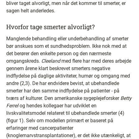
bliver taget alvorligt, men når det kommer til smerter, er
sagen helt anderledes.
Hvorfor tage smerter alvorligt?
Manglende behandling eller underbehandling af smerter
bør anskues som et sundhedsproblem. Ikke nok med at
det berører den enkelte person og den nærmeste
omgangskreds.
Cleeland
med flere har med deres arbejde
gennem årene klart beskrevet smerters negative
indflydelse på daglige aktiviteter, humør og omgang med
andre (2,3). De har endvidere bevist, at ubehandlede
smerter har den samme indflydelse på patienter - på
tværs af kulturer. Den amerikanske sygeplejeforsker
Betty
Ferrel
og hendes kollegaer har udviklet en
livskvalitetsmodel relateret til ubehandlede smerter (4)
(figur 1). Selv om modellen primært er baseret på
erfaringer med cancerpatienter
(knoglemarvstransplantationer), er det ikke utænkeligt, at