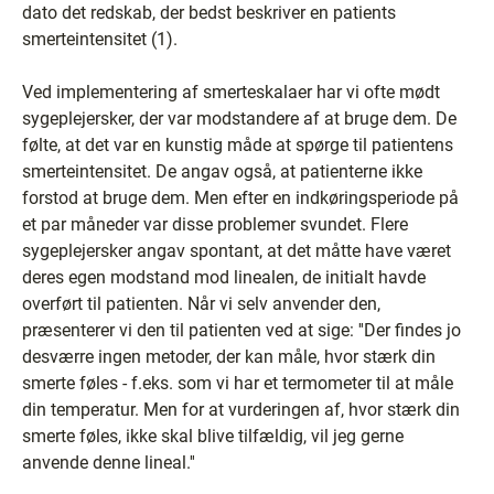
dato det redskab, der bedst beskriver en patients
smerteintensitet (1).
Ved implementering af smerteskalaer har vi ofte mødt
sygeplejersker, der var modstandere af at bruge dem. De
følte, at det var en kunstig måde at spørge til patientens
smerteintensitet. De angav også, at patienterne ikke
forstod at bruge dem. Men efter en indkøringsperiode på
et par måneder var disse problemer svundet. Flere
sygeplejersker angav spontant, at det måtte have været
deres egen modstand mod linealen, de initialt havde
overført til patienten. Når vi selv anvender den,
præsenterer vi den til patienten ved at sige: ''Der findes jo
desværre ingen metoder, der kan måle, hvor stærk din
smerte føles - f.eks. som vi har et termometer til at måle
din temperatur. Men for at vurderingen af, hvor stærk din
smerte føles, ikke skal blive tilfældig, vil jeg gerne
anvende denne lineal.''