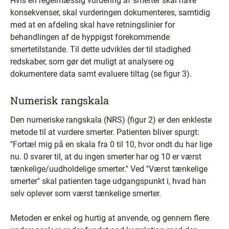
Hvis en regelmæssig vurdering af smerter skal have
konsekvenser, skal vurderingen dokumenteres, samtidig
med at en afdeling skal have retningslinier for
behandlingen af de hyppigst forekommende
smertetilstande. Til dette udvikles der til stadighed
redskaber, som gør det muligt at analysere og
dokumentere data samt evaluere tiltag (se figur 3).
Numerisk rangskala
Den numeriske rangskala (NRS) (figur 2) er den enkleste
metode til at vurdere smerter. Patienten bliver spurgt:
''Fortæl mig på en skala fra 0 til 10, hvor ondt du har lige
nu. 0 svarer til, at du ingen smerter har og 10 er værst
tænkelige/uudholdelige smerter.'' Ved ''Værst tænkelige
smerter'' skal patienten tage udgangspunkt i, hvad han
selv oplever som værst tænkelige smerter.
Metoden er enkel og hurtig at anvende, og gennem flere