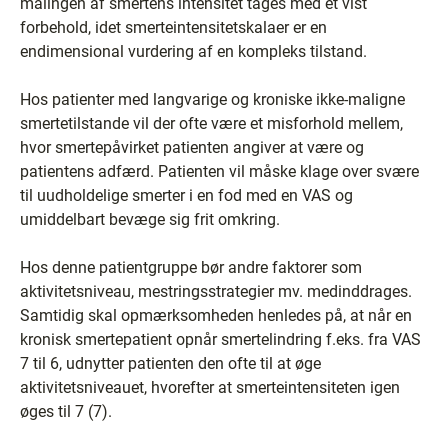
målingen af smertens intensitet tages med et vist
forbehold, idet smerteintensitetskalaer er en
endimensional vurdering af en kompleks tilstand.
Hos patienter med langvarige og kroniske ikke-maligne
smertetilstande vil der ofte være et misforhold mellem,
hvor smertepåvirket patienten angiver at være og
patientens adfærd. Patienten vil måske klage over svære
til uudholdelige smerter i en fod med en VAS og
umiddelbart bevæge sig frit omkring.
Hos denne patientgruppe bør andre faktorer som
aktivitetsniveau, mestringsstrategier mv. medinddrages.
Samtidig skal opmærksomheden henledes på, at når en
kronisk smertepatient opnår smertelindring f.eks. fra VAS
7 til 6, udnytter patienten den ofte til at øge
aktivitetsniveauet, hvorefter at smerteintensiteten igen
øges til 7 (7).