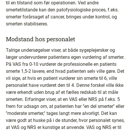
til en tilstand som før operationen. Ved andre
smertetilstande kan den patofysiologiske proces, f.eks.
smerter forårsaget af cancer, bringes under kontrol, og
smerten stabiliseres.
Modstand hos personalet
Talrige undersøgelser viser, at både sygeplejersker og
læger undervurderer patientens egen vurdering af smerter.
På VAS fra 0-10 vurderer de professionelle en patients
smerte 1,5-2 lavere, end hvad patienten selv ville gøre. Det
vil sige, at hvis en patient vurderer sin smerte til 6, ville
personalet have vurderet den til 4. Denne forskel ville ikke
være erkendt uden brug af et fælles redskab til at måle
smerten. Erfaringer viser, at en VAS eller NRS på f.eks. 5
frem for udsagn om, at patienten har ''en del smerter'' eller
''moderate smerter,'' tages langt mere alvorligt. Det kan
være godt at huske på i de stunder, hvor personalet synes,
at VAS og NRS er kunstige at anvende. VAS og NRS er til