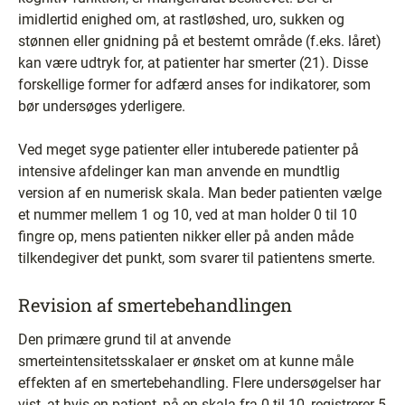
imidlertid enighed om, at rastløshed, uro, sukken og
stønnen eller gnidning på et bestemt område (f.eks. låret)
kan være udtryk for, at patienter har smerter (21). Disse
forskellige former for adfærd anses for indikatorer, som
bør undersøges yderligere.
Ved meget syge patienter eller intuberede patienter på
intensive afdelinger kan man anvende en mundtlig
version af en numerisk skala. Man beder patienten vælge
et nummer mellem 1 og 10, ved at man holder 0 til 10
fingre op, mens patienten nikker eller på anden måde
tilkendegiver det punkt, som svarer til patientens smerte.
Revision af smertebehandlingen
Den primære grund til at anvende
smerteintensitetsskalaer er ønsket om at kunne måle
effekten af en smertebehandling. Flere undersøgelser har
vist, at hvis en patient, på en skala fra 0 til 10, registrerer 5