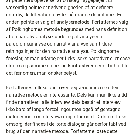
af patienters oplevelser af omsorg i sygeplejen. En
væsentlig pointe er nødvendigheden af at definere
narrativ, da litteraturen byder på mange definitioner. En
anden pointe er valg af analysemetode. Forfatternes valg
af Polkinghornes metode begrundes med hans definition
af en narrativ analyse, opdeling af analysen i
paradigmeanalyse og narrativ analyse samt klare
retningslinjer for den narrative analyse. Polkinghorne
foreslår, at man udarbejder f.eks. seks narrativer eller case
studies og sammenligner og kontrasterer dem i forhold til
det fænomen, man ønsker belyst.
Forfatternes refleksioner over begrænsningerne i den
narrative metode er interessante. Dels kan man ikke altid
finde narrativer i alle interview, dels består et interview
ikke bare af lange fortællinger, men også af gentagne
dialoger mellem interviewer og informant. Data om f.eks.
omsorg, der findes i de korte dialoger, går derfor tabt ved
brug af den narrative metode. Forfatterne løste dette