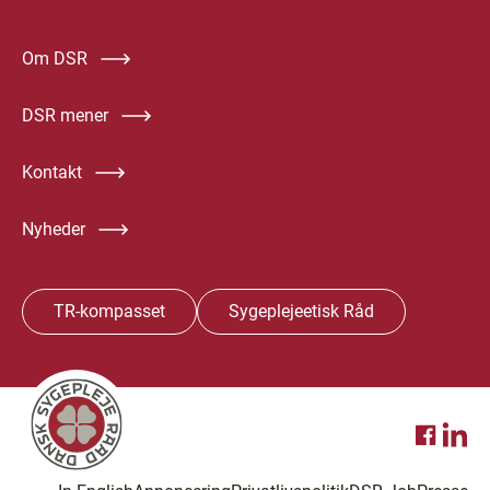
Om DSR
DSR mener
Kontakt
Nyheder
TR-kompasset
Sygeplejeetisk Råd