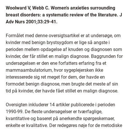
Woolward V, Webb C. Women's anxieties surrounding
breast disorders: a systematic review of the literature. J
Adv Nurs 2001;33:29-41.
Formålet med denne oversigtsartikel er at undersøge, om
kvinder med benign brystsygdom er lige så angste i
perioden mellem opdagelse af knuden og diagnosen som
kvinder, der får stillet en malign diagnose. Baggrunden for
undersøgelsen er den ene forfatters erfaring fra et
mammaambulatorium, hvor sygeplejersken ikke
interesserede sig ret meget for dem, der havde en
formodet benign diagnose, men brugte det meste af sin
tid på kvinder, der havde fået stillet en malign diagnose.
Oversigten inkluderer 14 artikler publicerede i perioden
1990-99. De fleste undersøgelser er tværfaglige,
kvantitative og baseret på anerkendte spørgeskemaer,
enkelte er kvalitative. Der redegøres nøje for de metodiske