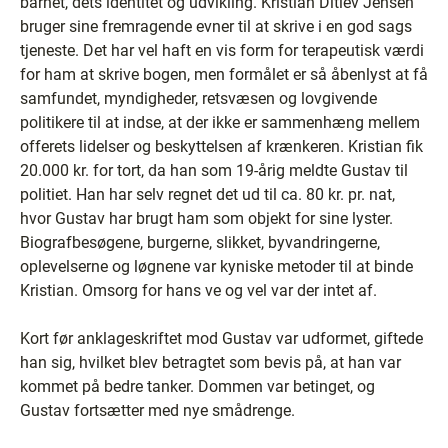
barnet, dets identitet og udvikling. Kristian Ditlev Jensen
bruger sine fremragende evner til at skrive i en god sags
tjeneste. Det har vel haft en vis form for terapeutisk værdi
for ham at skrive bogen, men formålet er så åbenlyst at få
samfundet, myndigheder, retsvæsen og lovgivende
politikere til at indse, at der ikke er sammenhæng mellem
offerets lidelser og beskyttelsen af krænkeren. Kristian fik
20.000 kr. for tort, da han som 19-årig meldte Gustav til
politiet. Han har selv regnet det ud til ca. 80 kr. pr. nat,
hvor Gustav har brugt ham som objekt for sine lyster.
Biografbesøgene, burgerne, slikket, byvandringerne,
oplevelserne og løgnene var kyniske metoder til at binde
Kristian. Omsorg for hans ve og vel var der intet af.
Kort før anklageskriftet mod Gustav var udformet, giftede
han sig, hvilket blev betragtet som bevis på, at han var
kommet på bedre tanker. Dommen var betinget, og
Gustav fortsætter med nye smådrenge.