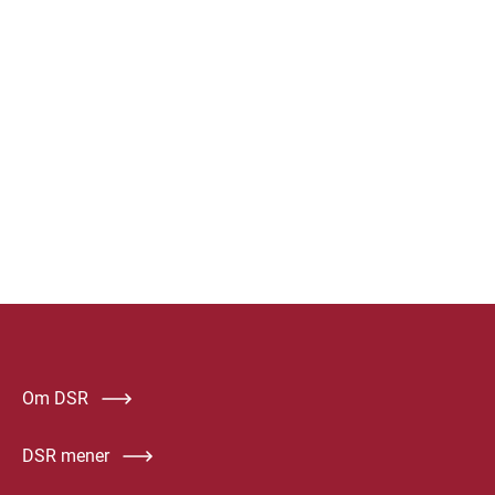
Om DSR
DSR mener