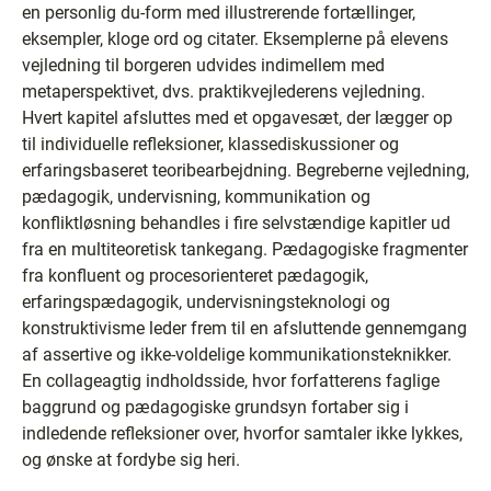
en personlig du-form med illustrerende fortællinger,
eksempler, kloge ord og citater. Eksemplerne på elevens
vejledning til borgeren udvides indimellem med
metaperspektivet, dvs. praktikvejlederens vejledning.
Hvert kapitel afsluttes med et opgavesæt, der lægger op
til individuelle refleksioner, klassediskussioner og
erfaringsbaseret teoribearbejdning. Begreberne vejledning,
pædagogik, undervisning, kommunikation og
konfliktløsning behandles i fire selvstændige kapitler ud
fra en multiteoretisk tankegang. Pædagogiske fragmenter
fra konfluent og procesorienteret pædagogik,
erfaringspædagogik, undervisningsteknologi og
konstruktivisme leder frem til en afsluttende gennemgang
af assertive og ikke-voldelige kommunikationsteknikker.
En collageagtig indholdsside, hvor forfatterens faglige
baggrund og pædagogiske grundsyn fortaber sig i
indledende refleksioner over, hvorfor samtaler ikke lykkes,
og ønske at fordybe sig heri.