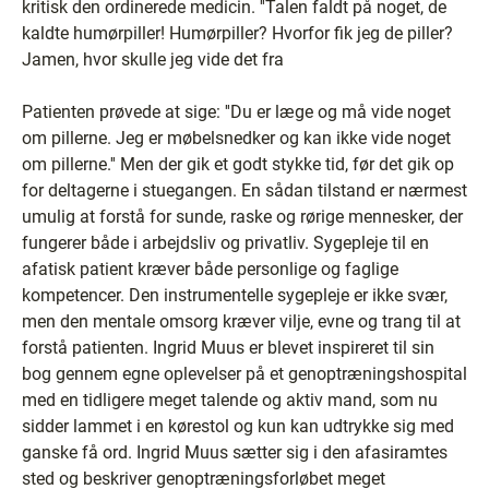
kritisk den ordinerede medicin. ''Talen faldt på noget, de
kaldte humørpiller! Humørpiller? Hvorfor fik jeg de piller?
Jamen, hvor skulle jeg vide det fra
Patienten prøvede at sige: ''Du er læge og må vide noget
om pillerne. Jeg er møbelsnedker og kan ikke vide noget
om pillerne.'' Men der gik et godt stykke tid, før det gik op
for deltagerne i stuegangen. En sådan tilstand er nærmest
umulig at forstå for sunde, raske og rørige mennesker, der
fungerer både i arbejdsliv og privatliv. Sygepleje til en
afatisk patient kræver både personlige og faglige
kompetencer. Den instrumentelle sygepleje er ikke svær,
men den mentale omsorg kræver vilje, evne og trang til at
forstå patienten. Ingrid Muus er blevet inspireret til sin
bog gennem egne oplevelser på et genoptræningshospital
med en tidligere meget talende og aktiv mand, som nu
sidder lammet i en kørestol og kun kan udtrykke sig med
ganske få ord. Ingrid Muus sætter sig i den afasiramtes
sted og beskriver genoptræningsforløbet meget