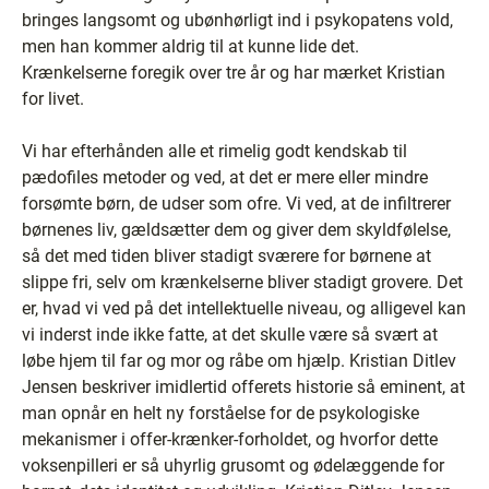
bringes langsomt og ubønhørligt ind i psykopatens vold,
men han kommer aldrig til at kunne lide det.
Krænkelserne foregik over tre år og har mærket Kristian
for livet.
Vi har efterhånden alle et rimelig godt kendskab til
pædofiles metoder og ved, at det er mere eller mindre
forsømte børn, de udser som ofre. Vi ved, at de infiltrerer
børnenes liv, gældsætter dem og giver dem skyldfølelse,
så det med tiden bliver stadigt sværere for børnene at
slippe fri, selv om krænkelserne bliver stadigt grovere. Det
er, hvad vi ved på det intellektuelle niveau, og alligevel kan
vi inderst inde ikke fatte, at det skulle være så svært at
løbe hjem til far og mor og råbe om hjælp. Kristian Ditlev
Jensen beskriver imidlertid offerets historie så eminent, at
man opnår en helt ny forståelse for de psykologiske
mekanismer i offer-krænker-forholdet, og hvorfor dette
voksenpilleri er så uhyrlig grusomt og ødelæggende for