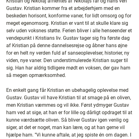
Kristian og Nikolaj afhentes af Nikolajs far og hans ven
Gustav. Kristian kommer fra et arbejderhjem med en
beskeden horisont, konforme vaner, for lidt omsorg og for
meget egenomsorg. Kristian er vant til at skulle klare sig
selv uden voksnes støtte. Ferien bliver i alle henseender et
vendepunkt i Kristians liv. Gustav tager sig fra første dag
af Kristian på denne dannelsesrejse og åbner hans øjne
for en helt ny verden fuld af sanseoplevelser, historier, ny
viden, nye vaner. Den understimulerede Kristian suger til
sig. Han har aldrig tidligere mødt en voksen, der gav ham
så megen opmærksomhed.
En enkelt gang får Kristian en ubehagelig oplevelse med
Gustav. Gustav vil have Kristian til at smage på en oliven,
men Kristian væmmes og vil ikke. Først ydmyger Gustav
ham ved at sige, at han er for lille og dårligt opdraget til at
kunne værdsætte oliven. Så bliver Gustav igen venlig og
siger, at det er noget, man kan lære, og at han gerne vil
hjælpe ham. ''Vi kunne aftale, at jeg spiste én om dagen. I