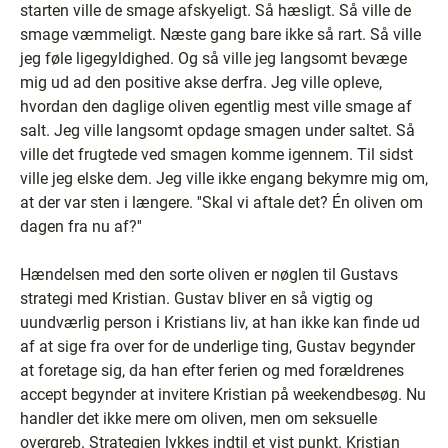
starten ville de smage afskyeligt. Så hæsligt. Så ville de
smage væmmeligt. Næste gang bare ikke så rart. Så ville
jeg føle ligegyldighed. Og så ville jeg langsomt bevæge
mig ud ad den positive akse derfra. Jeg ville opleve,
hvordan den daglige oliven egentlig mest ville smage af
salt. Jeg ville langsomt opdage smagen under saltet. Så
ville det frugtede ved smagen komme igennem. Til sidst
ville jeg elske dem. Jeg ville ikke engang bekymre mig om,
at der var sten i længere. ''Skal vi aftale det? Én oliven om
dagen fra nu af?''
Hændelsen med den sorte oliven er nøglen til Gustavs
strategi med Kristian. Gustav bliver en så vigtig og
uundværlig person i Kristians liv, at han ikke kan finde ud
af at sige fra over for de underlige ting, Gustav begynder
at foretage sig, da han efter ferien og med forældrenes
accept begynder at invitere Kristian på weekendbesøg. Nu
handler det ikke mere om oliven, men om seksuelle
overgreb. Strategien lykkes indtil et vist punkt. Kristian