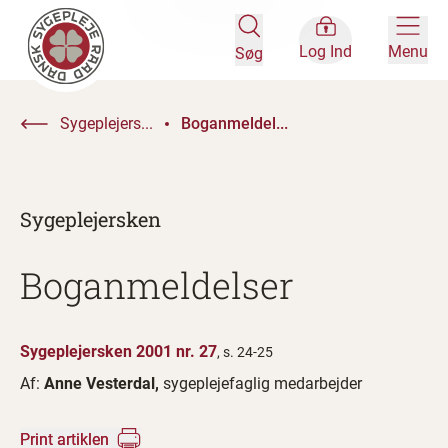
Log Ind
Menu
Søg
Sygeplejers...
Boganmeldel...
Sygeplejersken
Boganmeldelser
Sygeplejersken 2001 nr. 27
, s. 24-25
Af:
Anne Vesterdal,
sygeplejefaglig medarbejder
Print artiklen