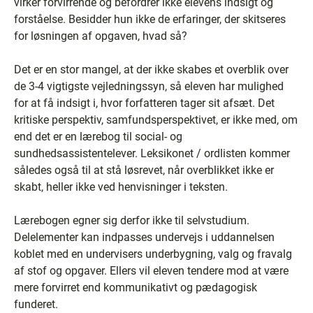
virker forvirrende og befordrer ikke elevens indsigt og
forståelse. Besidder hun ikke de erfaringer, der skitseres
for løsningen af opgaven, hvad så?
Det er en stor mangel, at der ikke skabes et overblik over
de 3-4 vigtigste vejledningssyn, så eleven har mulighed
for at få indsigt i, hvor forfatteren tager sit afsæt. Det
kritiske perspektiv, samfundsperspektivet, er ikke med, om
end det er en lærebog til social- og
sundhedsassistentelever. Leksikonet / ordlisten kommer
således også til at stå løsrevet, når overblikket ikke er
skabt, heller ikke ved henvisninger i teksten.
Lærebogen egner sig derfor ikke til selvstudium.
Delelementer kan indpasses undervejs i uddannelsen
koblet med en undervisers underbygning, valg og fravalg
af stof og opgaver. Ellers vil eleven tendere mod at være
mere forvirret end kommunikativt og pædagogisk
funderet.