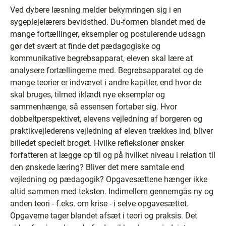
Ved dybere læsning melder bekymringen sig i en
sygeplejelærers bevidsthed. Du-formen blandet med de
mange fortællinger, eksempler og postulerende udsagn
gør det svært at finde det pædagogiske og
kommunikative begrebsapparat, eleven skal lære at
analysere fortællingerne med. Begrebsapparatet og de
mange teorier er indvævet i andre kapitler, end hvor de
skal bruges, tilmed iklædt nye eksempler og
sammenhænge, så essensen fortaber sig. Hvor
dobbeltperspektivet, elevens vejledning af borgeren og
praktikvejlederens vejledning af eleven trækkes ind, bliver
billedet specielt broget. Hvilke refleksioner ønsker
forfatteren at lægge op til og på hvilket niveau i relation til
den ønskede læring? Bliver det mere samtale end
vejledning og pædagogik? Opgavesættene hænger ikke
altid sammen med teksten. Indimellem gennemgås ny og
anden teori - f.eks. om krise - i selve opgavesættet.
Opgaverne tager blandet afsæt i teori og praksis. Det