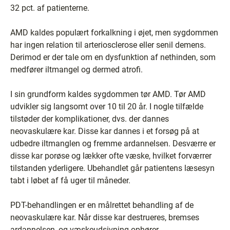
32 pct. af patienterne.
AMD kaldes populært forkalkning i øjet, men sygdommen
har ingen relation til arteriosclerose eller senil demens.
Derimod er der tale om en dysfunktion af nethinden, som
medfører iltmangel og dermed atrofi.
I sin grundform kaldes sygdommen tør AMD. Tør AMD
udvikler sig langsomt over 10 til 20 år. I nogle tilfælde
tilstøder der komplikationer, dvs. der dannes
neovaskulære kar. Disse kar dannes i et forsøg på at
udbedre iltmanglen og fremme ardannelsen. Desværre er
disse kar porøse og lækker ofte væske, hvilket forværrer
tilstanden yderligere. Ubehandlet går patientens læsesyn
tabt i løbet af få uger til måneder.
PDT-behandlingen er en målrettet behandling af de
neovaskulære kar. Når disse kar destrueres, bremses
ardannelsen, og væskeudsivning ophører.