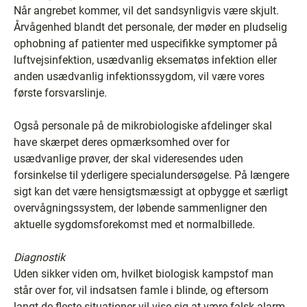
Når angrebet kommer, vil det sandsynligvis være skjult.
Årvågenhed blandt det personale, der møder en pludselig
ophobning af patienter med uspecifikke symptomer på
luftvejsinfektion, usædvanlig eksematøs infektion eller
anden usædvanlig infektionssygdom, vil være vores
første forsvarslinje.
Også personale på de mikrobiologiske afdelinger skal
have skærpet deres opmærksomhed over for
usædvanlige prøver, der skal videresendes uden
forsinkelse til yderligere specialundersøgelse. På længere
sigt kan det være hensigtsmæssigt at opbygge et særligt
overvågningssystem, der løbende sammenligner den
aktuelle sygdomsforekomst med et normalbillede.
Diagnostik
Uden sikker viden om, hvilket biologisk kampstof man
står over for, vil indsatsen famle i blinde, og eftersom
langt de fleste situationer vil vise sig at være falsk alarm,