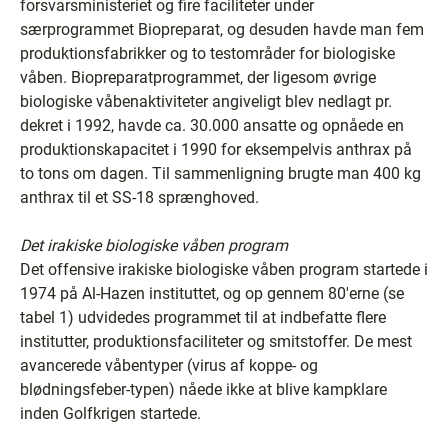
forsvarsministeriet og fire faciliteter under
særprogrammet Biopreparat, og desuden havde man fem
produktionsfabrikker og to testområder for biologiske
våben. Biopreparatprogrammet, der ligesom øvrige
biologiske våbenaktiviteter angiveligt blev nedlagt pr.
dekret i 1992, havde ca. 30.000 ansatte og opnåede en
produktionskapacitet i 1990 for eksempelvis anthrax på
to tons om dagen. Til sammenligning brugte man 400 kg
anthrax til et SS-18 sprænghoved.
Det irakiske biologiske våben program
Det offensive irakiske biologiske våben program startede i
1974 på Al-Hazen instituttet, og op gennem 80'erne (se
tabel 1) udvidedes programmet til at indbefatte flere
institutter, produktionsfaciliteter og smitstoffer. De mest
avancerede våbentyper (virus af koppe- og
blødningsfeber-typen) nåede ikke at blive kampklare
inden Golfkrigen startede.