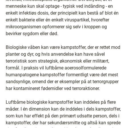
menneske kun skal optage - typisk ved indånding - en
enkelt infektiøs dosis, der principielt kan bestå af blot én
enkelt bakterie eller én enkelt viruspartikel, hvorefter
mikroorganismen opformerer sig selv i kroppen og
bevirker sygdom eller død.
Biologiske våben kan være kampstoffer, der er rettet mod
planter og dyr, og hvis anvendelse kan have såvel
terroristisk som strategisk, økonomisk eller militært,
formål. I praksis vil luftbårne aoerosolformulerede
humanpatogene kampstoffer formentligt være det mest
sandsynlige, omend der er eksempler på at terrorgrupper
har kontamineret fødemidler ved terroraktioner.
Luftbårne biologiske kampstoffer kan inddeles på flere
måder. I én dimension kan de inddeles i dels kampstoffer,
som kun har effekt på den primært udsatte person, dels i
kampstoffer, der har sekundærsmitte og altså kan sprede