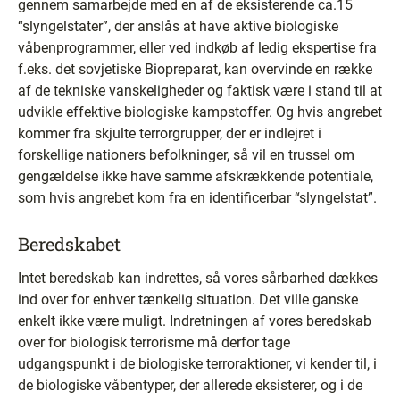
gennem samarbejde med en af de eksisterende ca.15
“slyngelstater”, der anslås at have aktive biologiske
våbenprogrammer, eller ved indkøb af ledig ekspertise fra
f.eks. det sovjetiske Biopreparat, kan overvinde en række
af de tekniske vanskeligheder og faktisk være i stand til at
udvikle effektive biologiske kampstoffer. Og hvis angrebet
kommer fra skjulte terrorgrupper, der er indlejret i
forskellige nationers befolkninger, så vil en trussel om
gengældelse ikke have samme afskrækkende potentiale,
som hvis angrebet kom fra en identificerbar “slyngelstat”.
Beredskabet
Intet beredskab kan indrettes, så vores sårbarhed dækkes
ind over for enhver tænkelig situation. Det ville ganske
enkelt ikke være muligt. Indretningen af vores beredskab
over for biologisk terrorisme må derfor tage
udgangspunkt i de biologiske terroraktioner, vi kender til, i
de biologiske våbentyper, der allerede eksisterer, og i de