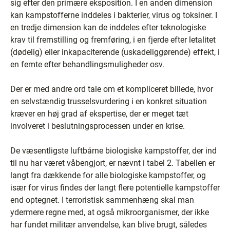
sig efter den primære eksposition. I en anden dimension
kan kampstofferne inddeles i bakterier, virus og toksiner. I
en tredje dimension kan de inddeles efter teknologiske
krav til fremstilling og fremføring, i en fjerde efter letalitet
(dødelig) eller inkapaciterende (uskadeliggørende) effekt, i
en femte efter behandlingsmuligheder osv.
Der er med andre ord tale om et kompliceret billede, hvor
en selvstændig trusselsvurdering i en konkret situation
kræver en høj grad af ekspertise, der er meget tæt
involveret i beslutningsprocessen under en krise.
De væsentligste luftbårne biologiske kampstoffer, der ind
til nu har været våbengjort, er nævnt i tabel 2. Tabellen er
langt fra dækkende for alle biologiske kampstoffer, og
især for virus findes der langt flere potentielle kampstoffer
end optegnet. I terroristisk sammenhæng skal man
ydermere regne med, at også mikroorganismer, der ikke
har fundet militær anvendelse, kan blive brugt, således