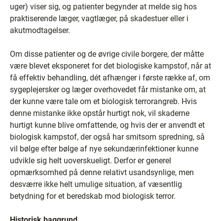
uger) viser sig, og patienter begynder at melde sig hos
praktiserende læger, vagtlæger, på skadestuer eller i
akutmodtagelser.
Om disse patienter og de øvrige civile borgere, der måtte
være blevet eksponeret for det biologiske kampstof, når at
få effektiv behandling, dét afhænger i første række af, om
sygeplejersker og læger overhovedet får mistanke om, at
der kunne være tale om et biologisk terrorangreb. Hvis
denne mistanke ikke opstår hurtigt nok, vil skaderne
hurtigt kunne blive omfattende, og hvis der er anvendt et
biologisk kampstof, der også har smitsom spredning, så
vil bølge efter bølge af nye sekundærinfektioner kunne
udvikle sig helt uoverskueligt. Derfor er generel
opmærksomhed på denne relativt usandsynlige, men
desværre ikke helt umulige situation, af væsentlig
betydning for et beredskab mod biologisk terror.
Historisk baggrund