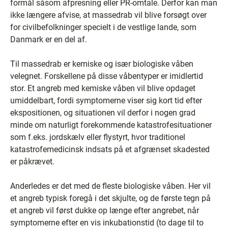
formål såsom afpresning eller PR-omtale. Derfor kan man
ikke længere afvise, at massedrab vil blive forsøgt over
for civilbefolkninger specielt i de vestlige lande, som
Danmark er en del af.
Til massedrab er kemiske og især biologiske våben
velegnet. Forskellene på disse våbentyper er imidlertid
stor. Et angreb med kemiske våben vil blive opdaget
umiddelbart, fordi symptomerne viser sig kort tid efter
ekspositionen, og situationen vil derfor i nogen grad
minde om naturligt forekommende katastrofesituationer
som f.eks. jordskælv eller flystyrt, hvor traditionel
katastrofemedicinsk indsats på et afgrænset skadested
er påkrævet.
Anderledes er det med de fleste biologiske våben. Her vil
et angreb typisk foregå i det skjulte, og de første tegn på
et angreb vil først dukke op længe efter angrebet, når
symptomerne efter en vis inkubationstid (to dage til to