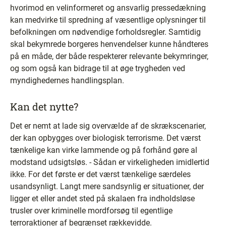
hvorimod en velinformeret og ansvarlig pressedækning
kan medvirke til spredning af væsentlige oplysninger til
befolkningen om nødvendige forholdsregler. Samtidig
skal bekymrede borgeres henvendelser kunne håndteres
på en måde, der både respekterer relevante bekymringer,
og som også kan bidrage til at øge trygheden ved
myndighedernes handlingsplan.
Kan det nytte?
Det er nemt at lade sig overvælde af de skrækscenarier,
der kan opbygges over biologisk terrorisme. Det værst
tænkelige kan virke lammende og på forhånd gøre al
modstand udsigtsløs. - Sådan er virkeligheden imidlertid
ikke. For det første er det værst tænkelige særdeles
usandsynligt. Langt mere sandsynlig er situationer, der
ligger et eller andet sted på skalaen fra indholdsløse
trusler over kriminelle mordforsøg til egentlige
terroraktioner af begrænset rækkevidde.