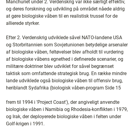
Manchuriet under 2. Verdenskrig var ikke særligt effektiv,
og deres forskning og udvikling på området nåede aldrig
at gøre biologiske våben til en realistisk trussel for de
allierede styrker.
Efter 2. Verdenskrig udviklede såvel NATO-landene USA
og Storbritannien som Sovjetunionen betydelige arsenaler
af biologiske våben, feltøvelser blev afholdt til vurdering
af biologiske våbens egnethed i definerede scenarier, og
militære doktriner blev udviklet for såvel begrænset
taktisk som omfattende strategisk brug. En række mindre
lande udviklede også biologiske våben til offensiv brug,
heriblandt Sydafrika (biologisk våben-program Side 15
frem til 1994 i 'Project Coast'), der angiveligt anvendte
biologiske våben i Namibia og Rhodesia-konflikten i 1979,
og Irak, der deployerede biologiske våben i felten under
Golf-krigen i 1991.