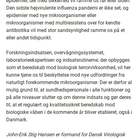
epidemier, der med sikkerhed vil ramme os før eller siden.
Den sidste højvirulente influenza pandemi er ikke set, og
epidemier med nye mikroorganismer eller
mikroorganismer med multiresistens over for kendte
antibiotika vil med stor sandsynlighed ramme os på et
eller andet tidspunkt.
Forskningsindsatsen, overvågningssystemet,
laboratorieekspertisen og indsatsrutinerne, der opbygges
som et beredskab mod biologisk terrorvirksomhed, vil her
kunne tjene os til beskyttelse mod nye udfordringer fra
naturligt forekommende mikroorganismer. Der er derfor al
mulig grund til, at sundhedspersonale i alle funktioner og
på alle niveauer slutter op om denne indsats og gør deres
til, at et regulært og kvalitetssikret beredskab mod
biologiske våben i de kommende år bliver etableret, også i
Danmark.
John-Erik Stig Hansen er formand for Dansk Virologisk