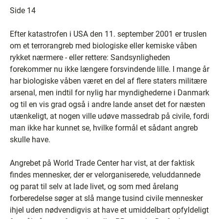
Side 14
Efter katastrofen i USA den 11. september 2001 er truslen
om et terrorangreb med biologiske eller kemiske våben
rykket nærmere - eller rettere: Sandsynligheden
forekommer nu ikke længere forsvindende lille. I mange år
har biologiske våben været en del af flere staters militære
arsenal, men indtil for nylig har myndighederne i Danmark
og til en vis grad også i andre lande anset det for næsten
utænkeligt, at nogen ville udøve massedrab på civile, fordi
man ikke har kunnet se, hvilke formål et sådant angreb
skulle have.
Angrebet på World Trade Center har vist, at der faktisk
findes mennesker, der er velorganiserede, veluddannede
og parat til selv at lade livet, og som med årelang
forberedelse søger at slå mange tusind civile mennesker
ihjel uden nødvendigvis at have et umiddelbart opfyldeligt