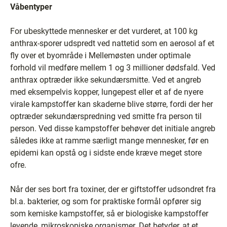
Våbentyper
For ubeskyttede mennesker er det vurderet, at 100 kg
anthrax-sporer udspredt ved nattetid som en aerosol af et
fly over et byområde i Mellemøsten under optimale
forhold vil medføre mellem 1 og 3 millioner dødsfald. Ved
anthrax optræder ikke sekundærsmitte. Ved et angreb
med eksempelvis kopper, lungepest eller et af de nyere
virale kampstoffer kan skaderne blive større, fordi der her
optræder sekundærspredning ved smitte fra person til
person. Ved disse kampstoffer behøver det initiale angreb
således ikke at ramme særligt mange mennesker, før en
epidemi kan opstå og i sidste ende kræve meget store
ofre.
Når der ses bort fra toxiner, der er giftstoffer udsondret fra
bl.a. bakterier, og som for praktiske formål opfører sig
som kemiske kampstoffer, så er biologiske kampstoffer
levende, mikroskopiske organismer. Det betyder, at et