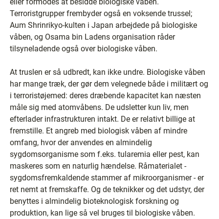
eller formodes at besidde biologiske våben.
Terroristgrupper frembyder også en voksende trussel;
Aum Shrinrikyo-kulten i Japan arbejdede på biologiske
våben, og Osama bin Ladens organisation råder
tilsyneladende også over biologiske våben.
At truslen er så udbredt, kan ikke undre. Biologiske våben
har mange træk, der gør dem velegnede både i militært og
i terroristøjemed: deres dræbende kapacitet kan næsten
måle sig med atomvåbens. De udsletter kun liv, men
efterlader infrastrukturen intakt. De er relativt billige at
fremstille. Et angreb med biologisk våben af mindre
omfang, hvor der anvendes en almindelig
sygdomsorganisme som f.eks. tularemia eller pest, kan
maskeres som en naturlig hændelse. Råmaterialet -
sygdomsfremkaldende stammer af mikroorganismer - er
ret nemt at fremskaffe. Og de teknikker og det udstyr, der
benyttes i almindelig bioteknologisk forskning og
produktion, kan lige så vel bruges til biologiske våben.