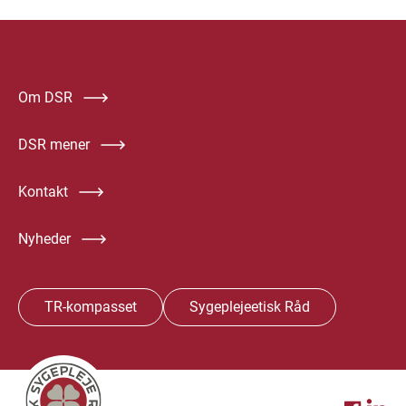
Om DSR
DSR mener
Kontakt
Nyheder
TR-kompasset
Sygeplejeetisk Råd