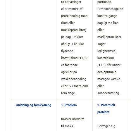
to serveringer
portionen.
eller mindre af
Proteinindtagelse
proteinholdig mad
kun tre gange
(kød eller
dagligt via kød
mælkeprodukter)
eller
pr. dag. Drikker
mælkeprodukter.
dårligt. Får ikke
Tager
flydende
lejlighedsvis
kosttilskud ELLER
kosttilskud
er fastende
ELLER får under
og/eller på
den optimale
væskebehandling
mængde væske
eller IV i mere end
eller
fem dage
.
sondeernæring.
Gnidning og forskydning
​1. Problem
​2. Potentielt
problem
Kræver moderat
til maks.
Bevæger sig