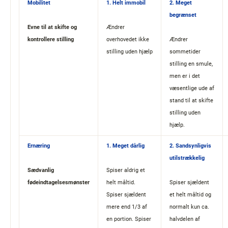
Mobilitet
​1. Helt immobil
​2. Meget
begrænset
Evne til at skifte og
Ændrer
kontrollere stilling​
overhovedet ikke
Ændrer
stilling uden hjælp
sommetider
stilling en smule,
men er i det
væsentlige ude af
stand til at skifte
stilling uden
hjælp.
Ernæring
​1. Meget dårlig
​2. Sandsynligvis
utilstrækkelig
Sædvanlig
Spiser aldrig et
fødeindtagelsesmønster​
helt måltid.
Spiser sjældent
Spiser sjældent
et helt måltid og
mere end 1/3 af
normalt kun ca.
en portion. Spiser
halvdelen af