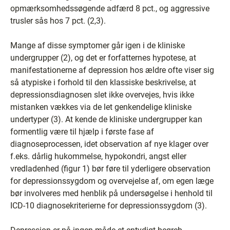
opmærksomhedssøgende adfærd 8 pct., og aggressive
trusler sås hos 7 pct. (2,3).
Mange af disse symptomer går igen i de kliniske
undergrupper (2), og det er forfatternes hypotese, at
manifestationerne af depression hos ældre ofte viser sig
så atypiske i forhold til den klassiske beskrivelse, at
depressionsdiagnosen slet ikke overvejes, hvis ikke
mistanken vækkes via de let genkendelige kliniske
undertyper (3). At kende de kliniske undergrupper kan
formentlig være til hjælp i første fase af
diagnoseprocessen, idet observation af nye klager over
f.eks. dårlig hukommelse, hypokondri, angst eller
vredladenhed (figur 1) bør føre til yderligere observation
for depressionssygdom og overvejelse af, om egen læge
bør involveres med henblik på undersøgelse i henhold til
ICD-10 diagnosekriterierne for depressionssygdom (3).