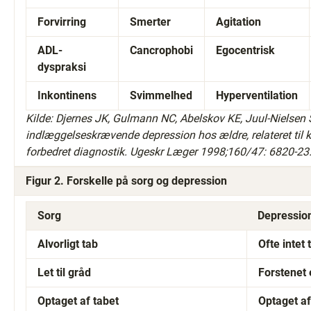
Forvirring
Smerter
Agitation
ADL-
Cancrophobi
Egocentrisk
dyspraksi
Inkontinens
Svimmelhed
Hyperventilation
Kilde: Djernes JK, Gulmann NC, Abelskov KE, Juul-Nielsen
indlæggelseskrævende depression hos ældre, relateret til kl
forbedret diagnostik. Ugeskr Læger 1998;160/47: 6820-23
Figur 2. Forskelle på sorg og depression
Sorg
Depressio
Alvorligt tab
Ofte intet 
Let til gråd
Forstenet 
Optaget af tabet
Optaget af