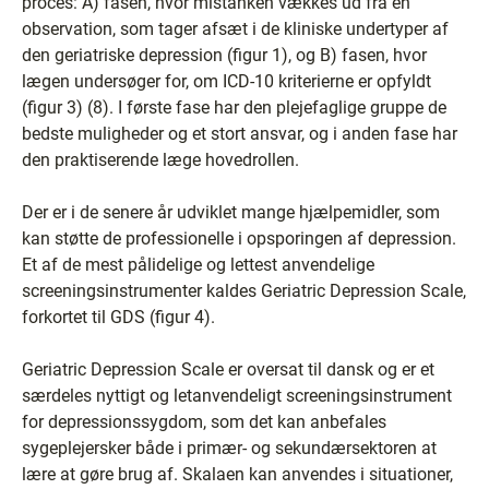
proces: A) fasen, hvor mistanken vækkes ud fra en
observation, som tager afsæt i de kliniske undertyper af
den geriatriske depression (figur 1), og B) fasen, hvor
lægen undersøger for, om ICD-10 kriterierne er opfyldt
(figur 3) (8). I første fase har den plejefaglige gruppe de
bedste muligheder og et stort ansvar, og i anden fase har
den praktiserende læge hovedrollen.
Der er i de senere år udviklet mange hjælpemidler, som
kan støtte de professionelle i opsporingen af depression.
Et af de mest pålidelige og lettest anvendelige
screeningsinstrumenter kaldes Geriatric Depression Scale,
forkortet til GDS (figur 4).
Geriatric Depression Scale er oversat til dansk og er et
særdeles nyttigt og letanvendeligt screeningsinstrument
for depressionssygdom, som det kan anbefales
sygeplejersker både i primær- og sekundærsektoren at
lære at gøre brug af. Skalaen kan anvendes i situationer,