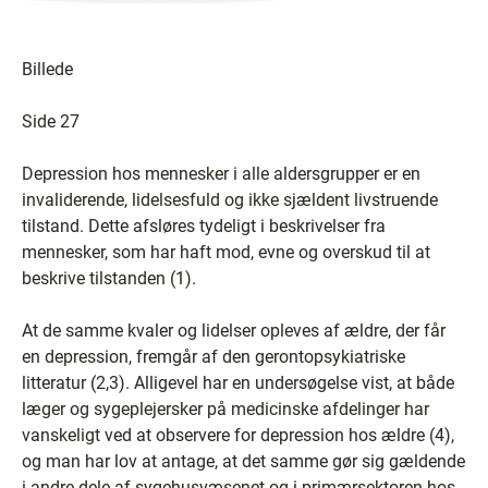
Billede
Side 27
Depression hos mennesker i alle aldersgrupper er en
invaliderende, lidelsesfuld og ikke sjældent livstruende
tilstand. Dette afsløres tydeligt i beskrivelser fra
mennesker, som har haft mod, evne og overskud til at
beskrive tilstanden (1).
At de samme kvaler og lidelser opleves af ældre, der får
en depression, fremgår af den gerontopsykiatriske
litteratur (2,3). Alligevel har en undersøgelse vist, at både
læger og sygeplejersker på medicinske afdelinger har
vanskeligt ved at observere for depression hos ældre (4),
og man har lov at antage, at det samme gør sig gældende
i andre dele af sygehusvæsenet og i primærsektoren hos