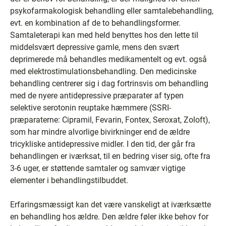
psykofarmakologisk behandling eller samtalebehandling,
evt. en kombination af de to behandlingsformer.
Samtaleterapi kan med held benyttes hos den lette til
middelsvært depressive gamle, mens den svært
deprimerede må behandles medikamentelt og evt. også
med elektrostimulationsbehandling. Den medicinske
behandling centrerer sig i dag fortrinsvis om behandling
med de nyere antidepressive præparater af typen
selektive serotonin reuptake hæmmere (SSRI-
præparaterne: Cipramil, Fevarin, Fontex, Seroxat, Zoloft),
som har mindre alvorlige bivirkninger end de ældre
tricykliske antidepressive midler. I den tid, der går fra
behandlingen er iværksat, til en bedring viser sig, ofte fra
3-6 uger, er støttende samtaler og samvær vigtige
elementer i behandlingstilbuddet.
Erfaringsmæssigt kan det være vanskeligt at iværksætte
en behandling hos ældre. Den ældre føler ikke behov for