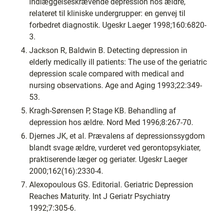
indlæggelseskrævende depression hos ældre,
relateret til kliniske undergrupper: en genvej til
forbedret diagnostik. Ugeskr Laeger 1998;160:6820-
3.
Jackson R, Baldwin B. Detecting depression in
elderly medically ill patients: The use of the geriatric
depression scale compared with medical and
nursing observations. Age and Aging 1993;22:349-
53.
Kragh-Sørensen P, Stage KB. Behandling af
depression hos ældre. Nord Med 1996;8:267-70.
Djernes JK, et al. Prævalens af depressionssygdom
blandt svage ældre, vurderet ved gerontopsykiater,
praktiserende læger og geriater. Ugeskr Laeger
2000;162(16):2330-4.
Alexopoulous GS. Editorial. Geriatric Depression
Reaches Maturity. Int J Geriatr Psychiatry
1992;7:305-6.