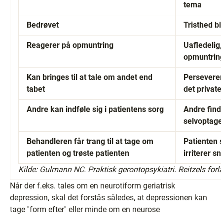
tema
Bedrøvet
Tristhed 
Reagerer på opmuntring
Uafledelig
opmuntrin
Kan bringes til at tale om andet end
Persevere
tabet
det privat
Andre kan indføle sig i patientens sorg
Andre find
selvoptag
Behandleren får trang til at tage om
Patienten 
patienten og trøste patienten
irriterer s
Kilde: Gulmann NC. Praktisk gerontopsykiatri. Reitzels for
Når der f.eks. tales om en neurotiform geriatrisk
depression, skal det forstås således, at depressionen kan
tage ''form efter'' eller minde om en neurose