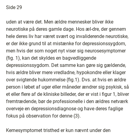
Side 29
uden at være det. Men ældre mennesker bliver ikke
neurotiske på deres gamle dage. Hos æl-dre, der gennem
hele deres liv har været svært og invaliderende neurotiske,
er der ikke grund til at mistænke for depressionssygdom,
men hvis der som noget nyt viser sig neurosesymptomer
(fig. 1), kan det skyldes en bagvedliggende
depressionssygdom. Det samme kan gøre sig gældende,
hvis ældre bliver mere vredladne, hypokondre eller klager
over svigtende hukommelse (fig.1). Dvs. at hvis en ældre
person i løbet af uger eller måneder ændrer sig psykisk, så
et eller flere af de kliniske billeder, der er vist i figur 1, bliver
fremtrædende, bør de professionelle i den ældres netværk
overveje en depressionsdiagnose og have deres faglige
fokus på observation for denne (3).
Kernesymptomet tristhed er kun nævnt under den