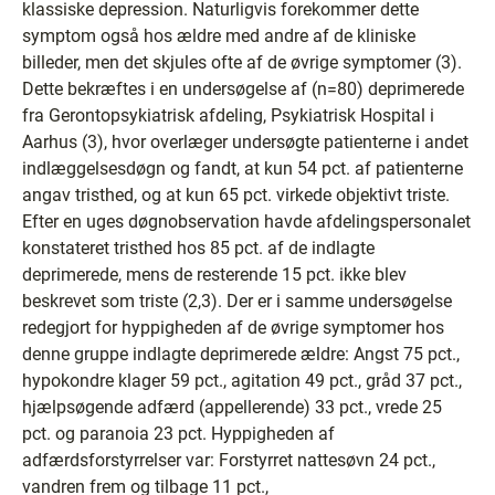
klassiske depression. Naturligvis forekommer dette
symptom også hos ældre med andre af de kliniske
billeder, men det skjules ofte af de øvrige symptomer (3).
Dette bekræftes i en undersøgelse af (n=80) deprimerede
fra Gerontopsykiatrisk afdeling, Psykiatrisk Hospital i
Aarhus (3), hvor overlæger undersøgte patienterne i andet
indlæggelsesdøgn og fandt, at kun 54 pct. af patienterne
angav tristhed, og at kun 65 pct. virkede objektivt triste.
Efter en uges døgnobservation havde afdelingspersonalet
konstateret tristhed hos 85 pct. af de indlagte
deprimerede, mens de resterende 15 pct. ikke blev
beskrevet som triste (2,3). Der er i samme undersøgelse
redegjort for hyppigheden af de øvrige symptomer hos
denne gruppe indlagte deprimerede ældre: Angst 75 pct.,
hypokondre klager 59 pct., agitation 49 pct., gråd 37 pct.,
hjælpsøgende adfærd (appellerende) 33 pct., vrede 25
pct. og paranoia 23 pct. Hyppigheden af
adfærdsforstyrrelser var: Forstyrret nattesøvn 24 pct.,
vandren frem og tilbage 11 pct.,