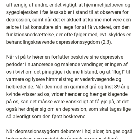
afhængig af andre, er det vigtigt, at hjemmehjælperen og
sygeplejersken i fællesskab er i stand til at observere for
depression, samt når det er aktuelt at kunne motivere den
ældre til at konsultere sin læge for at få vurderet, om den
funktionsnedsættelse, der ofte følger med, evt. skyldes en
behandlingskrævende depressionssygdom (2,3).
Når vi på tv hører en forfatter beskrive sine depressive
perioder i nuancerede og malende vendinger, er ingen af
os i tvivl om det pinagtige i denne tilstand, og at ''flugt'' til
varmere og lysere himmelstrøg er vederkvægende og
helbredende. Når derimod en gammel grå og trist 89-årig
kvinde vrisser ad os, vrider hænder og hænger klagende
på os, kan det måske være vanskeligt at få øje på, at det
også her drejer sig om en depression, som skal tages lige
så alvorligt som den først beskrevne.
Når depressionssygdom debuterer i høj alder, bruges også
betegnelsen den geriatriske (græsk ge-ron = olding)