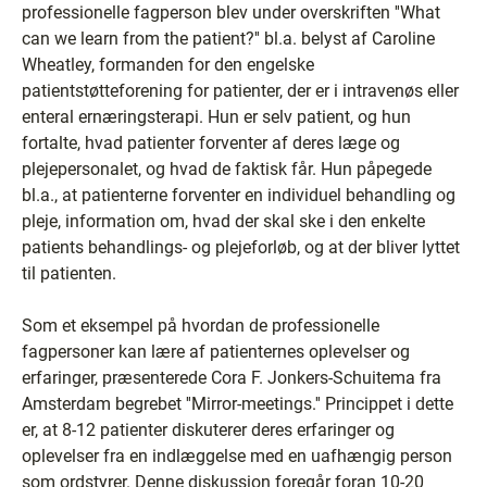
professionelle fagperson blev under overskriften ''What
can we learn from the patient?'' bl.a. belyst af Caroline
Wheatley, formanden for den engelske
patientstøtteforening for patienter, der er i intravenøs eller
enteral ernæringsterapi. Hun er selv patient, og hun
fortalte, hvad patienter forventer af deres læge og
plejepersonalet, og hvad de faktisk får. Hun påpegede
bl.a., at patienterne forventer en individuel behandling og
pleje, information om, hvad der skal ske i den enkelte
patients behandlings- og plejeforløb, og at der bliver lyttet
til patienten.
Som et eksempel på hvordan de professionelle
fagpersoner kan lære af patienternes oplevelser og
erfaringer, præsenterede Cora F. Jonkers-Schuitema fra
Amsterdam begrebet ''Mirror-meetings.'' Princippet i dette
er, at 8-12 patienter diskuterer deres erfaringer og
oplevelser fra en indlæggelse med en uafhængig person
som ordstyrer. Denne diskussion foregår foran 10-20