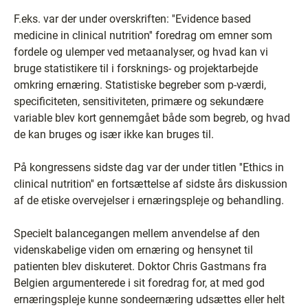
F.eks. var der under overskriften: ''Evidence based
medicine in clinical nutrition'' foredrag om emner som
fordele og ulemper ved metaanalyser, og hvad kan vi
bruge statistikere til i forsknings- og projektarbejde
omkring ernæring. Statistiske begreber som p-værdi,
specificiteten, sensitiviteten, primære og sekundære
variable blev kort gennemgået både som begreb, og hvad
de kan bruges og især ikke kan bruges til.
På kongressens sidste dag var der under titlen ''Ethics in
clinical nutrition'' en fortsættelse af sidste års diskussion
af de etiske overvejelser i ernæringspleje og behandling.
Specielt balancegangen mellem anvendelse af den
videnskabelige viden om ernæring og hensynet til
patienten blev diskuteret. Doktor Chris Gastmans fra
Belgien argumenterede i sit foredrag for, at med god
ernæringspleje kunne sondeernæring udsættes eller helt