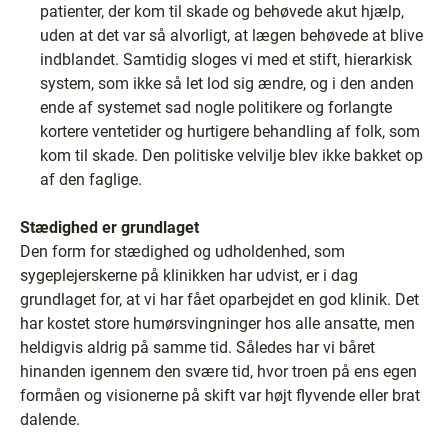
patienter, der kom til skade og behøvede akut hjælp,
uden at det var så alvorligt, at lægen behøvede at blive
indblandet. Samtidig sloges vi med et stift, hierarkisk
system, som ikke så let lod sig ændre, og i den anden
ende af systemet sad nogle politikere og forlangte
kortere ventetider og hurtigere behandling af folk, som
kom til skade. Den politiske velvilje blev ikke bakket op
af den faglige.
Stædighed er grundlaget
Den form for stædighed og udholdenhed, som
sygeplejerskerne på klinikken har udvist, er i dag
grundlaget for, at vi har fået oparbejdet en god klinik. Det
har kostet store humørsvingninger hos alle ansatte, men
heldigvis aldrig på samme tid. Således har vi båret
hinanden igennem den svære tid, hvor troen på ens egen
formåen og visionerne på skift var højt flyvende eller brat
dalende.