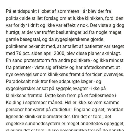
På et tidspunkt i løbet af sommeren i år blev der fra
politisk side stillet forslag om at lukke klinikken, fordi den
var for dyr i drift og ikke var effektiv nok. Det viste sig dog
hurtigt, at der var truffet beslutninger ud fra nogle meget
gamle besøgstal, og da sygeplejerskerne gjorde
politikerne bekendt med, at antallet af patienter var steget
med 76 pct. siden april 2000, blev disse planer skrinlagt.
En sand proteststorm fra andre politikere - og ikke mindst
fra patienter - viste sig effektiv og har afstedkommet, at
nye overvejelser om klinikkens fremtid for tiden overvejes.
Paradoksalt nok tror flere adspurgte læger - og
sygeplejersker ansat på sygeplejevagter - ikke på
klinikkens fremtid. Dette kom frem på et fællesmøde i
Kolding i september måned. Heller ikke, selvom samme
personer har været på studietur i England og set, hvordan
lignende klinikker blomstrer der. Om det er fordi, det
engelske sundhedssystem er meget anderledes opbygget,
eller om det er fordi, disse personer ikke tror på de danske