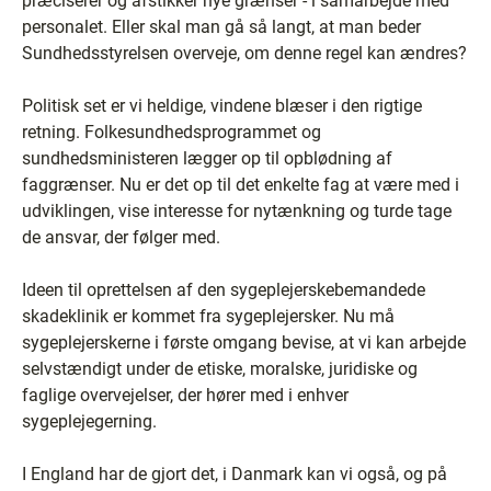
præciserer og afstikker nye grænser - i samarbejde med
personalet. Eller skal man gå så langt, at man beder
Sundhedsstyrelsen overveje, om denne regel kan ændres?
Politisk set er vi heldige, vindene blæser i den rigtige
retning. Folkesundhedsprogrammet og
sundhedsministeren lægger op til opblødning af
faggrænser. Nu er det op til det enkelte fag at være med i
udviklingen, vise interesse for nytænkning og turde tage
de ansvar, der følger med.
Ideen til oprettelsen af den sygeplejerskebemandede
skadeklinik er kommet fra sygeplejersker. Nu må
sygeplejerskerne i første omgang bevise, at vi kan arbejde
selvstændigt under de etiske, moralske, juridiske og
faglige overvejelser, der hører med i enhver
sygeplejegerning.
I England har de gjort det, i Danmark kan vi også, og på