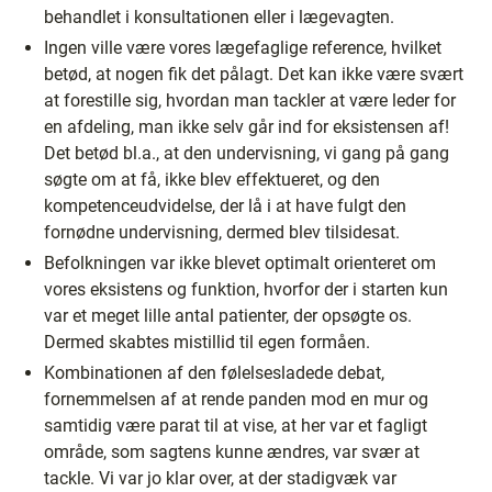
behandlet i konsultationen eller i lægevagten.
Ingen ville være vores lægefaglige reference, hvilket
betød, at nogen fik det pålagt. Det kan ikke være svært
at forestille sig, hvordan man tackler at være leder for
en afdeling, man ikke selv går ind for eksistensen af!
Det betød bl.a., at den undervisning, vi gang på gang
søgte om at få, ikke blev effektueret, og den
kompetenceudvidelse, der lå i at have fulgt den
fornødne undervisning, dermed blev tilsidesat.
Befolkningen var ikke blevet optimalt orienteret om
vores eksistens og funktion, hvorfor der i starten kun
var et meget lille antal patienter, der opsøgte os.
Dermed skabtes mistillid til egen formåen.
Kombinationen af den følelsesladede debat,
fornemmelsen af at rende panden mod en mur og
samtidig være parat til at vise, at her var et fagligt
område, som sagtens kunne ændres, var svær at
tackle. Vi var jo klar over, at der stadigvæk var