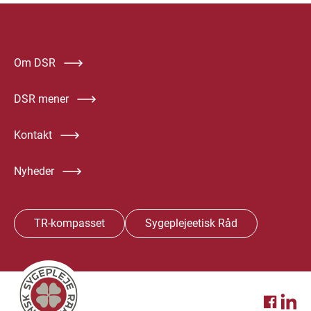
Om DSR
DSR mener
Kontakt
Nyheder
TR-kompasset
Sygeplejeetisk Råd