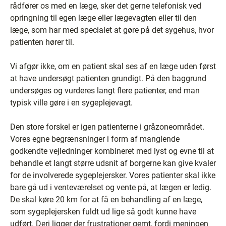
rådfører os med en læge, sker det gerne telefonisk ved
opringning til egen læge eller lægevagten eller til den
læge, som har med specialet at gøre på det sygehus, hvor
patienten hører til.
Vi afgør ikke, om en patient skal ses af en læge uden først
at have undersøgt patienten grundigt. På den baggrund
undersøges og vurderes langt flere patienter, end man
typisk ville gøre i en sygeplejevagt.
Den store forskel er igen patienterne i gråzoneområdet.
Vores egne begrænsninger i form af manglende
godkendte vejledninger kombineret med lyst og evne til at
behandle et langt større udsnit af borgerne kan give kvaler
for de involverede sygeplejersker. Vores patienter skal ikke
bare gå ud i venteværelset og vente på, at lægen er ledig.
De skal køre 20 km for at få en behandling af en læge,
som sygeplejersken fuldt ud lige så godt kunne have
udført. Deri ligger der frustrationer gemt, fordi meningen