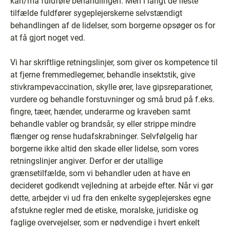
kan/må fuldføre behandlingen. Men i langt de fleste
tilfælde fuldfører sygeplejerskerne selvstændigt
behandlingen af de lidelser, som borgerne opsøger os for
at få gjort noget ved.
Vi har skriftlige retningslinjer, som giver os kompetence til
at fjerne fremmedlegemer, behandle insektstik, give
stivkrampevaccination, skylle ører, lave gipsreparationer,
vurdere og behandle forstuvninger og små brud på f.eks.
fingre, tæer, hænder, underarme og kraveben samt
behandle vabler og brandsår, sy eller strippe mindre
flænger og rense hudafskrabninger. Selvfølgelig har
borgerne ikke altid den skade eller lidelse, som vores
retningslinjer angiver. Derfor er der utallige
grænsetilfælde, som vi behandler uden at have en
decideret godkendt vejledning at arbejde efter. Når vi gør
dette, arbejder vi ud fra den enkelte sygeplejerskes egne
afstukne regler med de etiske, moralske, juridiske og
faglige overvejelser, som er nødvendige i hvert enkelt