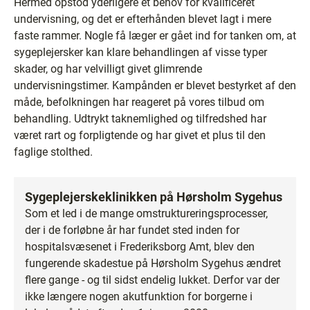
Hermed opstod yderligere et behov for kvalificeret
undervisning, og det er efterhånden blevet lagt i mere
faste rammer. Nogle få læger er gået ind for tanken om, at
sygeplejersker kan klare behandlingen af visse typer
skader, og har velvilligt givet glimrende
undervisningstimer. Kampånden er blevet bestyrket af den
måde, befolkningen har reageret på vores tilbud om
behandling. Udtrykt taknemlighed og tilfredshed har
været rart og forpligtende og har givet et plus til den
faglige stolthed.
Sygeplejerskeklinikken på Hørsholm Sygehus
Som et led i de mange omstruktureringsprocesser,
der i de forløbne år har fundet sted inden for
hospitalsvæsenet i Frederiksborg Amt, blev den
fungerende skadestue på Hørsholm Sygehus ændret
flere gange - og til sidst endelig lukket. Derfor var der
ikke længere nogen akutfunktion for borgerne i