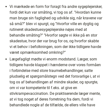
Vi mærkede en form for foragt fra andre sygeplejersker,
fordi det kun var småting, vi tog os af. ''Hvordan kunne
man bruge sin faglighed og udvikle sig, når kravene var
så små?'' blev vi spurgt, og ''Hvorfor ville en dygtig og
rutineret skadestuesygeplejerske nøjes med at
behandle småting?'' ''Hvorfor søgte vi ikke på en stor
skadestue, hvor der var brug for os, og hvorfor skabte
vi et behov i befolkningen, som der ikke tidligere havde
været opmærksomhed omkring?''
Lægefagligt mødte vi enorm modstand. Læger, som
tidligere havde klappet i hænderne over vores formåen
i forbindelse med store traumebehandlinger, satte
pludselig et spørgsmålstegn ved det forsvarlige i, at vi
tog os af behandlingen af mindre skader, og spurgte,
om vi var kompetente til f.eks. at give en
stivkrampevaccination. De praktiserende læger mente,
at vi tog noget af deres forretning fra dem, fordi vi
behandlede nogle af de tilfælde, de ellers ville have