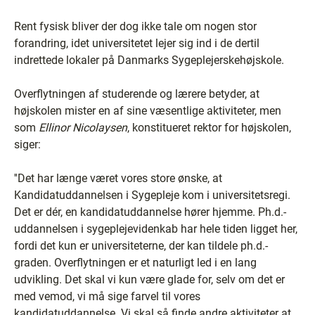
Rent fysisk bliver der dog ikke tale om nogen stor
forandring, idet universitetet lejer sig ind i de dertil
indrettede lokaler på Danmarks Sygeplejerskehøjskole.
Overflytningen af studerende og lærere betyder, at
højskolen mister en af sine væsentlige aktiviteter, men
som
Ellinor Nicolaysen
, konstitueret rektor for højskolen,
siger:
''Det har længe været vores store ønske, at
Kandidatuddannelsen i Sygepleje kom i universitetsregi.
Det er dér, en kandidatuddannelse hører hjemme. Ph.d.-
uddannelsen i sygeplejevidenkab har hele tiden ligget her,
fordi det kun er universiteterne, der kan tildele ph.d.-
graden. Overflytningen er et naturligt led i en lang
udvikling. Det skal vi kun være glade for, selv om det er
med vemod, vi må sige farvel til vores
kandidatuddannelse. Vi skal så finde andre aktiviteter at