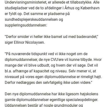
Undervisningsministeriet, er allerede et tilløbsstykke. Alle
studiepladser ved de to afdelinger i Århus og København
er fyldt op. Det samme er pladserne på
sundhedsplejerskeuddannelsen og
suppleringsuddannelsen:
''Derfor smider vi heller ikke barnet ud med badevandet,''
siger Ellinor Nicolaysen.
''På nuværende tidspunkt ved vi ikke noget om de
diplomuddannelser, de nye CVU'ere vil kunne tilbyde. Hvor
mange der vil blive udbudt, og hvem der vil søge. Det vil
bl.a. afhænge af kapacitet og niveau. Selv mener vi, at
niveauet på vores egen diplomuddannelse er rimeligt højt.
Derfor nedlægges den selvfølgelig ikke uden videre.''
Den nye diplomuddannelse har ikke ligesom højskolens
gamle diplomuddannelser egentlige specialeopdelinger.
Uddannelsen består af nogle grundmoduler og