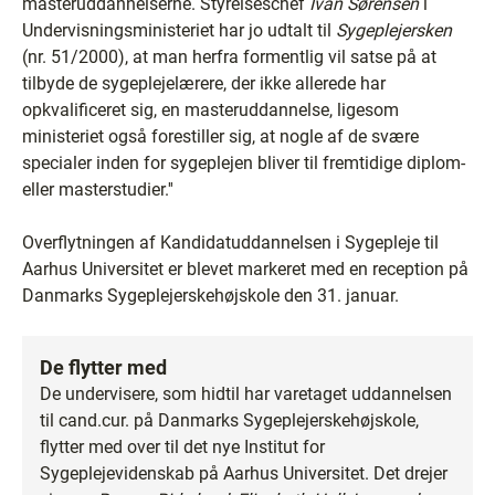
masteruddannelserne. Styrelseschef
Ivan Sørensen
i
Undervisningsministeriet har jo udtalt til
Sygeplejersken
(nr. 51/2000), at man herfra formentlig vil satse på at
tilbyde de sygeplejelærere, der ikke allerede har
opkvalificeret sig, en masteruddannelse, ligesom
ministeriet også forestiller sig, at nogle af de svære
specialer inden for sygeplejen bliver til fremtidige diplom-
eller masterstudier.''
Overflytningen af Kandidatuddannelsen i Sygepleje til
Aarhus Universitet er blevet markeret med en reception på
Danmarks Sygeplejerskehøjskole den 31. januar.
De flytter med
De undervisere, som hidtil har varetaget uddannelsen
til cand.cur. på Danmarks Sygeplejerskehøjskole,
flytter med over til det nye Institut for
Sygeplejevidenskab på Aarhus Universitet. Det drejer