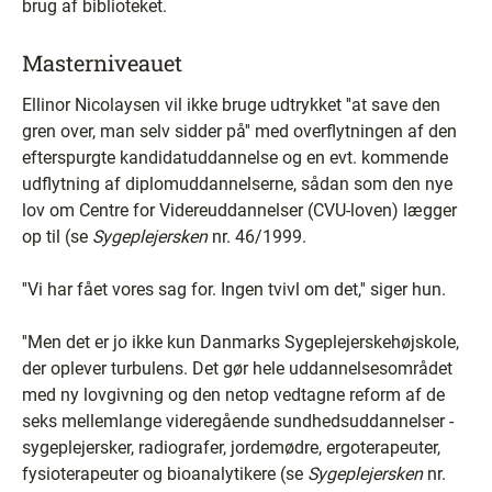
brug af biblioteket.
Masterniveauet
Ellinor Nicolaysen vil ikke bruge udtrykket ''at save den
gren over, man selv sidder på'' med overflytningen af den
efterspurgte kandidatuddannelse og en evt. kommende
udflytning af diplomuddannelserne, sådan som den nye
lov om Centre for Videreuddannelser (CVU-loven) lægger
op til (se
Sygeplejersken
nr. 46/1999.
''Vi har fået vores sag for. Ingen tvivl om det,'' siger hun.
''Men det er jo ikke kun Danmarks Sygeplejerskehøjskole,
der oplever turbulens. Det gør hele uddannelsesområdet
med ny lovgivning og den netop vedtagne reform af de
seks mellemlange videregående sundhedsuddannelser ­
sygeplejersker, radiografer, jordemødre, ergoterapeuter,
fysioterapeuter og bioanalytikere (se
Sygeplejersken
nr.