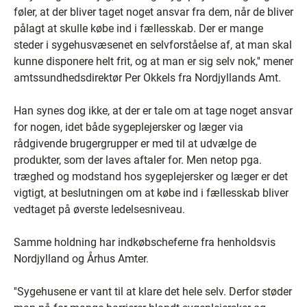
føler, at der bliver taget noget ansvar fra dem, når de bliver
pålagt at skulle købe ind i fællesskab. Der er mange
steder i sygehusvæsenet en selvforståelse af, at man skal
kunne disponere helt frit, og at man er sig selv nok,'' mener
amtssundhedsdirektør Per Okkels fra Nordjyllands Amt.
Han synes dog ikke, at der er tale om at tage noget ansvar
for nogen, idet både sygeplejersker og læger via
rådgivende brugergrupper er med til at udvælge de
produkter, som der laves aftaler for. Men netop pga.
træghed og modstand hos sygeplejersker og læger er det
vigtigt, at beslutningen om at købe ind i fællesskab bliver
vedtaget på øverste ledelsesniveau.
Samme holdning har indkøbscheferne fra henholdsvis
Nordjylland og Århus Amter.
''Sygehusene er vant til at klare det hele selv. Derfor støder