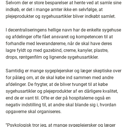
Selvom der er store besparelser at hente ved at samle sine
indkøb, er det i mange amter ikke en selvfølge, at
plejeprodukter og sygehusartikler bliver indkøbt samlet.
I decentraliseringens hellige navn har de enkelte sygehuse
og afdelinger ofte fået ansvaret og kompetencen til at
forhandle med leverandørerne, når de skal have deres
lagre fyldt op med gazebind, creme, kanyler, plastre,
drops, røntgenfilm og lignende sygehusartikler.
Samtidig er mange sygeplejersker og læger skeptiske over
for pålæg om, at de skal købe ind sammen med andre
afdelinger. De frygter, at de bliver tvunget til at købe
sygehusartikler og plejeprodukter af en dårligere kvalitet,
end de er vant til. Ofte er der på hospitalerne også en
negativ indstilling til, at andre skal blande sig i, hvordan
opgaverne skal organiseres.
''Psykologisk tror jeg, at mange sygeplejersker og læger