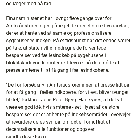
og læger med på råd.
Finansministeriet har i øvrigt flere gange over for
Amtsrådsforeningen påpeget de meget store besparelser,
der er at hente ved at samle og professionalisere
sygehusenes indkøb. På et tidspunkt har det endog været
på tale, at staten ville modregne de forventede
besparelser ved fællesindkøb på sygehusene i
bloktilskuddene til amterne. Ideen er på den måde at
presse amterne til at få gang i fællesindkøbene.
''Derfor forsøger vi i Amtsrådsforeningen at presse lidt på
for at få gang i fællesindkøbene, før vi evt. bliver tvunget
til det,'' forklarer Jens Peter Bjerg. Han synes, at det vil
være en god idé, hvis amterne - set i lyset af de store
besparelser, der er at hente på indkøbsområdet - overvejer
at revurdere deres syn på, om det er fornuftigt at
decentralisere alle funktioner og opgaver i
sundhedssektoren.