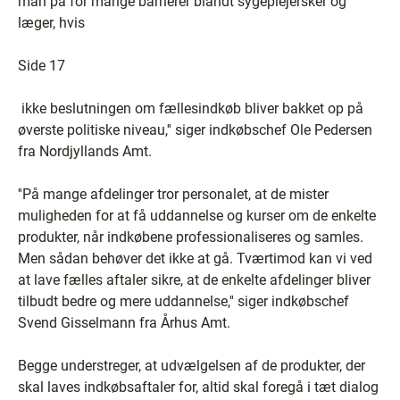
man på for mange barrierer blandt sygeplejersker og
læger, hvis
Side 17
ikke beslutningen om fællesindkøb bliver bakket op på
øverste politiske niveau,'' siger indkøbschef Ole Pedersen
fra Nordjyllands Amt.
''På mange afdelinger tror personalet, at de mister
muligheden for at få uddannelse og kurser om de enkelte
produkter, når indkøbene professionaliseres og samles.
Men sådan behøver det ikke at gå. Tværtimod kan vi ved
at lave fælles aftaler sikre, at de enkelte afdelinger bliver
tilbudt bedre og mere uddannelse,'' siger indkøbschef
Svend Gisselmann fra Århus Amt.
Begge understreger, at udvælgelsen af de produkter, der
skal laves indkøbsaftaler for, altid skal foregå i tæt dialog