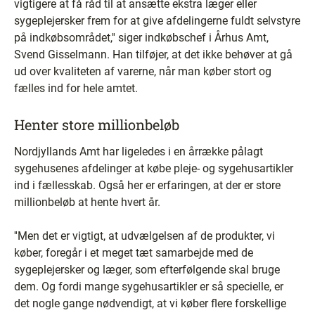
vigtigere at få råd til at ansætte ekstra læger eller
sygeplejersker frem for at give afdelingerne fuldt selvstyre
på indkøbsområdet,'' siger indkøbschef i Århus Amt,
Svend Gisselmann. Han tilføjer, at det ikke behøver at gå
ud over kvaliteten af varerne, når man køber stort og
fælles ind for hele amtet.
Henter store millionbeløb
Nordjyllands Amt har ligeledes i en årrække pålagt
sygehusenes afdelinger at købe pleje- og sygehusartikler
ind i fællesskab. Også her er erfaringen, at der er store
millionbeløb at hente hvert år.
''Men det er vigtigt, at udvælgelsen af de produkter, vi
køber, foregår i et meget tæt samarbejde med de
sygeplejersker og læger, som efterfølgende skal bruge
dem. Og fordi mange sygehusartikler er så specielle, er
det nogle gange nødvendigt, at vi køber flere forskellige