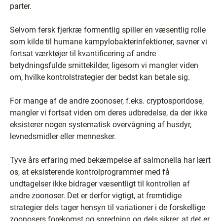
parter.
Selvom fersk fjerkræ formentlig spiller en væsentlig rolle
som kilde til humane kampylobakterinfektioner, savner vi
fortsat værktøjer til kvantificering af andre
betydningsfulde smittekilder, ligesom vi mangler viden
om, hvilke kontrolstrategier der bedst kan betale sig.
For mange af de andre zoonoser, f.eks. cryptosporidose,
mangler vi fortsat viden om deres udbredelse, da der ikke
eksisterer nogen systematisk overvågning af husdyr,
levnedsmidler eller mennesker.
Tyve års erfaring med bekæmpelse af salmonella har lært
os, at eksisterende kontrolprogrammer med få
undtagelser ikke bidrager væsentligt til kontrollen af
andre zoonoser. Det er derfor vigtigt, at fremtidige
strategier dels tager hensyn til variationer i de forskellige
zoonosers forekomst og spredning og dels sikrer, at det er