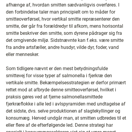
afhænge af, hvordan smitten sædvanligvis overføres. I
den forbindelse taler man principielt om to måder for
smitteoverførsel, hvor vertikal smitte repræsenterer den
smitte, der går fra forældredyr til afkom, mens horisontal
smitte beskriver den smitte, som dyrene pådrager sig fra
det omgivende miljø. Sidstnævnte kan f.eks. være smitte
fra andre artsfæller, andre husdyr, vilde dyr, foder, vand
eller mennesker.
Som tidligere nævnt er den mest betydningsfulde
smittevej for visse typer af salmonella i fjerkræ den
vertikale smitte. Bekæmpelsesstrategien er derfor primært
rettet mod at afbryde denne smitteoverførsel, hvilket i
praksis gøres ved at fjerne salmonellasmittede
fjerkræflokke i alle led i avlspyramiden med undtagelse af
det sidste, dvs. selve produktionen af slagtekyllinger og
konsumæg. Herved undgår man, at smitten udbredes til et
eller flere af de efterfølgende led. Denne strategi har