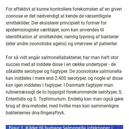
For effektivt at kunne kontrollere forekomsten af en given
zoonose er det nødvendigt at kende de væsentligste
smittekilder. Der eksisterer principielt to former for
epidemiologiske værktøjer, som kan anvendes til
identifikation af smittekilder, nemlig typning af bakterier
(eller andre zoonotiske agens) og interview af patienter.
For så vidt angår salmonellabakterier, har man haft stor
succes med at inddele disse i en række undertyper - de
såkaldte serotyper og fagtyper. De zoonotiske salmonella
kan inddeles i mere end 2.400 serotyper, og nogle af disse
kan igen inddeles i fagtyper. I Danmark fagtyper man
rutinemæssigt de to hyppigst forekommende serotyper, S.
Enteritidis og S. Typhimurium. Endelig kan man også gøre
brug af dna-metoder, med hvilke man kan sammenligne
bakteriernes dna-fingeraftryk.