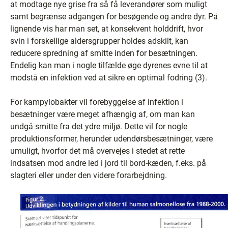
at modtage nye grise fra så få leverandører som muligt
samt begrænse adgangen for besøgende og andre dyr. På
lignende vis har man set, at konsekvent holddrift, hvor
svin i forskellige aldersgrupper holdes adskilt, kan
reducere spredning af smitte inden for besætningen.
Endelig kan man i nogle tilfælde øge dyrenes evne til at
modstå en infektion ved at sikre en optimal fodring (3).
For kampylobakter vil forebyggelse af infektion i
besætninger være meget afhængig af, om man kan
undgå smitte fra det ydre miljø. Dette vil for nogle
produktionsformer, herunder udendørsbesætninger, være
umuligt, hvorfor det må overvejes i stedet at rette
indsatsen mod andre led i jord til bord-kæden, f.eks. på
slagteri eller under den videre forarbejdning.