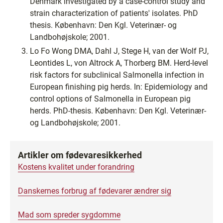
Denmark investigated by a case-control study and
strain characterization of patients' isolates. PhD
thesis. København: Den Kgl. Veterinær- og
Landbohøjskole; 2001.
Lo Fo Wong DMA, Dahl J, Stege H, van der Wolf PJ,
Leontides L, von Altrock A, Thorberg BM. Herd-level
risk factors for subclinical Salmonella infection in
European finishing pig herds. In: Epidemiology and
control options of Salmonella in European pig
herds. PhD-thesis. København: Den Kgl. Veterinær-
og Landbohøjskole; 2001.
Artikler om fødevaresikkerhed
Kostens kvalitet under forandring
Danskernes forbrug af fødevarer ændrer sig
Mad som spreder sygdomme