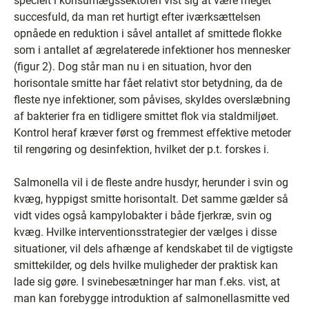
specielt i konsumægssektoren vist sig at være meget
succesfuld, da man ret hurtigt efter iværksættelsen
opnåede en reduktion i såvel antallet af smittede flokke
som i antallet af ægrelaterede infektioner hos mennesker
(figur 2). Dog står man nu i en situation, hvor den
horisontale smitte har fået relativt stor betydning, da de
fleste nye infektioner, som påvises, skyldes overslæbning
af bakterier fra en tidligere smittet flok via staldmiljøet.
Kontrol heraf kræver først og fremmest effektive metoder
til rengøring og desinfektion, hvilket der p.t. forskes i.
Salmonella vil i de fleste andre husdyr, herunder i svin og
kvæg, hyppigst smitte horisontalt. Det samme gælder så
vidt vides også kampylobakter i både fjerkræ, svin og
kvæg. Hvilke interventionsstrategier der vælges i disse
situationer, vil dels afhænge af kendskabet til de vigtigste
smittekilder, og dels hvilke muligheder der praktisk kan
lade sig gøre. I svinebesætninger har man f.eks. vist, at
man kan forebygge introduktion af salmonellasmitte ved