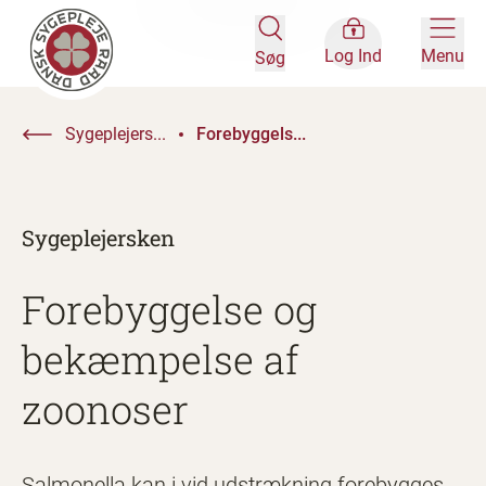
Log Ind
Menu
Søg
Sygeplejers...
Forebyggels...
Sygeplejersken
Forebyggelse og
bekæmpelse af
zoonoser
Salmonella kan i vid udstrækning forebygges