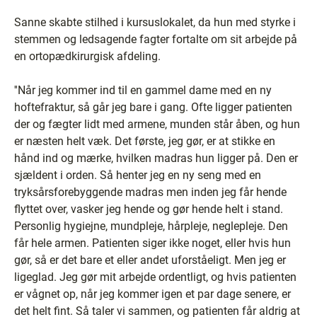
Sanne skabte stilhed i kursuslokalet, da hun med styrke i
stemmen og ledsagende fagter fortalte om sit arbejde på
en ortopædkirurgisk afdeling.
''Når jeg kommer ind til en gammel dame med en ny
hoftefraktur, så går jeg bare i gang. Ofte ligger patienten
der og fægter lidt med armene, munden står åben, og hun
er næsten helt væk. Det første, jeg gør, er at stikke en
hånd ind og mærke, hvilken madras hun ligger på. Den er
sjældent i orden. Så henter jeg en ny seng med en
tryksårsforebyggende madras men inden jeg får hende
flyttet over, vasker jeg hende og gør hende helt i stand.
Personlig hygiejne, mundpleje, hårpleje, neglepleje. Den
får hele armen. Patienten siger ikke noget, eller hvis hun
gør, så er det bare et eller andet uforståeligt. Men jeg er
ligeglad. Jeg gør mit arbejde ordentligt, og hvis patienten
er vågnet op, når jeg kommer igen et par dage senere, er
det helt fint. Så taler vi sammen, og patienten får aldrig at