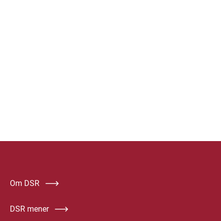
Om DSR
DSR mener