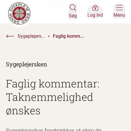
Log Ind
Menu
Søg
Sygeplejers...
Faglig komm...
Sygeplejersken
Faglig kommentar:
Taknemmelighed
ønskes
Sygeplejersker foretrækker at pleje de