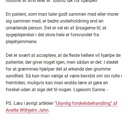
historie, et smil eller et ''tusind tak for hjælpen.''
En patient, som man taler godt sammen med eller morer
sig sammen med, er bedre underholdning end en
umælende person. Det er vel en af årsagerne til, at
sygeplejersker i det store hele er forsvundet fra
plejehjemmene.
Det er svært at acceptere, at de fleste hellere vil hjælpe de
patienter, der giver noget igen, men sådan er det. I stedet
for at græmmes hjælper det at erkende den grumme
sandhed. Så kan man vælge at være bevidst om sin rolle i
fremtiden, muligvis kan man endda lære at gøre en
forskel uden at sige det til nogen. Ligesom Sanne. -
PS. Læs i øvrigt artiklen
''Usynlig forskelsbehandling" af
Anette Wilhjelm Jahn
.