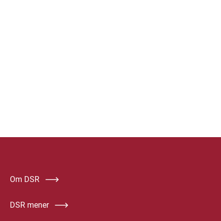
Om DSR
DSR mener