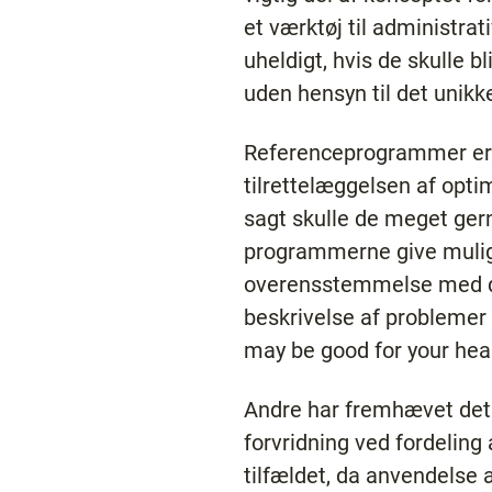
et værktøj til administra
uheldigt, hvis de skulle b
uden hensyn til det unikke
Referenceprogrammer er kl
tilrettelæggelsen af opti
sagt skulle de meget gern
programmerne give mulighe
overensstemmelse med de
beskrivelse af problemer 
may be good for your healt
Andre har fremhævet det 
forvridning ved fordelin
tilfældet, da anvendelse 