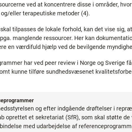
ssourcerne ved at koncentrere disse i områder, hvo
e og/eller terapeutiske metoder (4).
al tilpasses de lokale forhold, kan det vise sig, a
 pga. manglende ressourcer. Her kan dokumentatio
 en værdifuld hjælp ved de bevilgende myndighede
grammer har ved peer review i Norge og Sverige f
omt kunne tilføre sundhedsvæsenet kvalitetsforbe
enceprogrammer
edsstyrelsen og efter indgående drøftelser i repr
 oprettet et sekretariat (SfR), som skal støtte de
rbindelse med udarbejdelse af referenceprogrammer