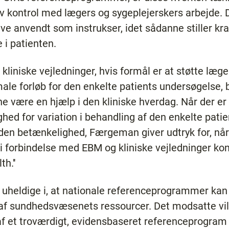
tiv kontrol med lægers og sygeplejerskers arbejde. 
live anvendt som instrukser, idet sådanne stiller krav
 i patienten.
iniske vejledninger, hvis formål er at støtte læg
male forløb for den enkelte patients undersøgelse, b
e være en hjælp i den kliniske hverdag. Når der er 
d for variation i behandling af den enkelte patient
n betænkelighed, Færgeman giver udtryk for, når
i forbindelse med EBM og kliniske vejledninger konkl
h.''
uheldige i, at nationale referenceprogrammer kan g
g af sundhedsvæsenets ressourcer. Det modsatte vil
af et troværdigt, evidensbaseret referenceprogram 