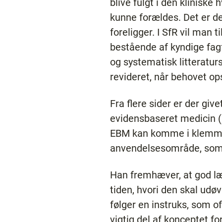
blive fulgt i den klinis
kunne forældes. Det er de
foreligger. I SfR vil man
bestående af kyndige fagf
og systematisk litteratu
revideret, når behovet op
Fra flere sider er der gi
evidensbaseret medicin (
EBM kan komme i klemme m
anvendelsesområde, som i
Han fremhæver, at god læ
tiden, hvori den skal udø
følger en instruks, som 
vigtig del af konceptet 