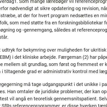
ke hverdag1. Som mange lærebøger vil referencepro
rfor nødvendigt at sikre opdatering og revision, nå
 tilstræbe, at der for hvert program nedsættes en m
olk, som med støtte fra en forskningsbibliotekar f
rsøgning og -gennemgang, således at referencepro
står.
vet udtryk for bekymring over muligheden for ukritis
EBM) i det kliniske arbejde. Færgeman (2) har påp
ellem sit grundlag, som først og fremmest er kli
 tiltagende grad er administrativ kontrol med læge
gegerning må tage udgangspunkt i det unikke i pat
ves. Han omtaler de juridiske problemer, der kan op
oftest vil angå en teoretisk gennemsnitspatient. 
for SfRs referenceprogrammer, er disse hverken tæ