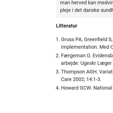
man herved kan medvirke
pleje i det danske su
Litteratur
Gross PA, Greenfield S,
implementation. Med C
Færgeman O. Evidensba
arbejde. Ugeskr Læger 
Thompson AGH. Variatio
Care 2002; 14:1-3.
Howard GCW. National g