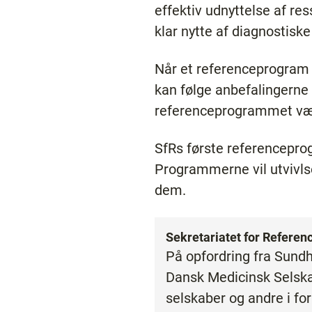
effektiv udnyttelse af re
klar nytte af diagnostisk
Når et referenceprogram sk
kan følge anbefalingerne
referenceprogrammet være
SfRs første referencepro
Programmerne vil utvivls
dem.
Sekretariatet for Refer
På opfordring fra Sundh
Dansk Medicinsk Selskab
selskaber og andre i fo