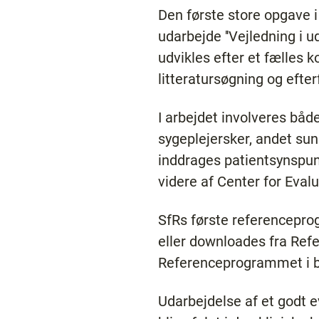
Den første store opgave 
udarbejde ''Vejledning i
udvikles efter et fælles k
litteratursøgning og efte
I arbejdet involveres båd
sygeplejersker, andet su
inddrages patientsynspunk
videre af Center for Eva
SfRs første referenceprog
eller downloades fra Re
Referenceprogrammet i b
Udarbejdelse af et godt e