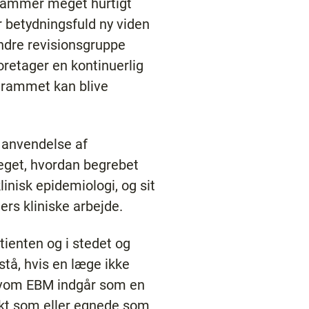
grammer meget hurtigt
r betydningsfuld ny viden
indre revisionsgruppe
oretager en kontinuerlig
grammet kan blive
k anvendelse af
eget, hvordan begrebet
nisk epidemiologi, og sit
rs kliniske arbejde.
ienten og i stedet og
stå, hvis en læge ikke
Selvom EBM indgår som en
nkt som eller egnede som