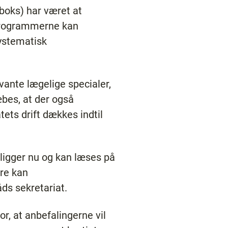
boks) har været at
 programmerne kan
systematisk
vante lægelige specialer,
bes, at der også
ets drift dækkes indtil
eligger nu og kan læses på
re kan
s sekretariat.
r, at anbefalingerne vil