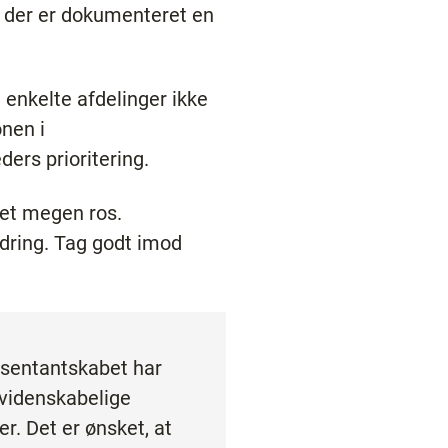
r der er dokumenteret en
t enkelte afdelinger ikke
nen i
rs prioritering.
ået megen ros.
dring. Tag godt imod
æsentantskabet har
 videnskabelige
. Det er ønsket, at