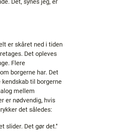
nde. Det, synes jeg, er
t er skåret ned i tiden
aretages. Det opleves
ge. Flere
 som borgerne har. Det
e kendskab til borgerne
dialog mellem
er er nødvendig, hvis
rykker det således:
 slider. Det gør det.''