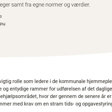
lleger samt fra egne normer og værdier.
20
MPH
 vigtig rolle som ledere i de kommunale hjemmepleje
 og entydige rammer for udførelsen af det daglige 
mmehjælpsområdet, hvor der gennem de senere år e
mmer med krav om en stram tids- og opgavestyring