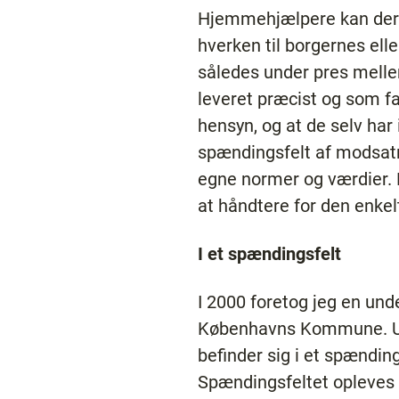
Hjemmehjælpere kan derfor
hverken til borgernes el
således under pres mell
leveret præcist og som fa
hensyn, og at de selv har
spændingsfelt af modsatr
egne normer og værdier.
at håndtere for den enke
I et spændingsfelt
I 2000 foretog jeg en un
Københavns Kommune. Und
befinder sig i et spænding
Spændingsfeltet opleves