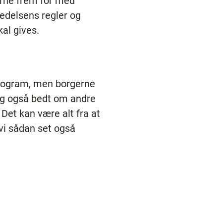
erne frem for med
edelsens regler og
kal gives.
 program, men borgerne
elig også bedt om andre
 Det kan være alt fra at
 vi sådan set også