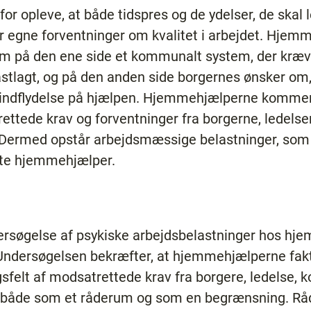
 opleve, at både tidspres og de ydelser, de skal l
ler egne forventninger om kvalitet i arbejdet. Hj
em på den ene side et kommunalt system, der kr
stlagt, og på den anden side borgernes ønsker om, 
 indflydelse på hjælpen. Hjemmehjælperne kommer ti
ettede krav og forventninger fra borgerne, ledels
 Dermed opstår arbejdsmæssige belastninger, som 
lte hjemmehjælper.
dersøgelse af psykiske arbejdsbelastninger hos hj
ersøgelsen bekræfter, at hjemmehjælperne faktis
sfelt af modsatrettede krav fra borgere, ledelse, ko
 både som et råderum og som en begrænsning. Rå