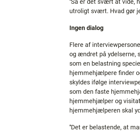
''Så er det svært at vide,
utroligt svært. Hvad gør j
Ingen dialog
Flere af interviewpersone
og ændret på ydelserne, s
som en belastning specie
hjemmehjælpere finder ogs
skyldes ifølge interviewp
som den faste hjemmehjæl
hjemmehjælper og visitator
hjemmehjælperen skal yde
''Det er belastende, at man