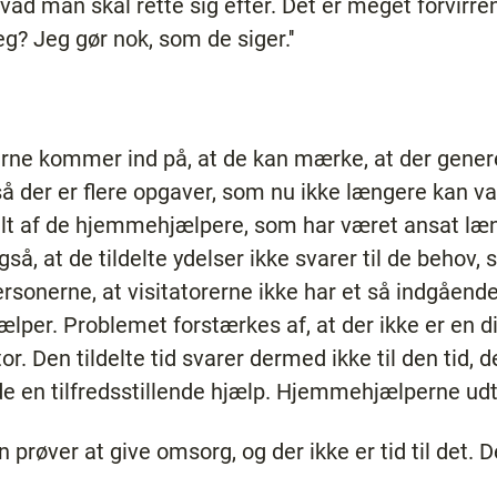
 hvad man skal rette sig efter. Det er meget forvirre
eg? Jeg gør nok, som de siger.''
rne kommer ind på, at de kan mærke, at der generel
å der er flere opgaver, som nu ikke længere kan v
lt af de hjemmehjælpere, som har været ansat læn
å, at de tildelte ydelser ikke svarer til de behov,
ersonerne, at visitatorerne ikke har et så indgåend
per. Problemet forstærkes af, at der ikke er en 
. Den tildelte tid svarer dermed ikke til den tid, d
 en tilfredsstillende hjælp. Hjemmehjælperne udt
 prøver at give omsorg, og der ikke er tid til det. Det