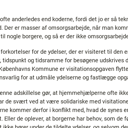
ofte anderledes end koderne, fordi det jo er så tek
ed. Der er masser af omsorgsarbejde, når man komm
til nogle borgere, og så er der ikke omsorgsarbejde 
orkortelser for de ydelser, der er visiteret til den e
er, tidspunkt og tidsramme for besøgene udskrives d
 Københavns Kommune er visitationsopgaven flyttet 
ansvarlig for at udmåle ydelserne og fastlægge opg
denne adskillelse gør, at hjemmehjælperne ofte ikke
r de svært ved at være solidariske med visitation
e kommer derfor i konflikt med, hvad de synes er 
lt. Eller de oplever, at borgerne har behov, som de f
ke hører under de tildelte ydelser, og selvom der i