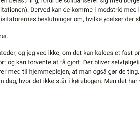
n belastning, fordi de solidariserer sig med borg
sitationen). Derved kan de komme i modstrid med l
isitatorernes beslutninger om, hvilke ydelser der s
er:
steder, og jeg ved ikke, om det kan kaldes et fast
rt og kan forvente at få gjort. Der bliver selvfølg
ører med til hjemmeplejen, at man også gør de ting.
en dag, hvor det ikke står i kørebogen. Men det har