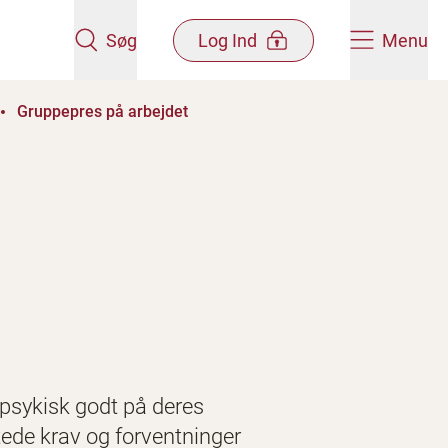
Søg
Log Ind
Menu
Gruppepres på arbejdet
psykisk godt på deres
tede krav og forventninger