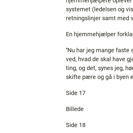
hjemmehjælpere oplever e
systemet (ledelsen og vi
retningslinjer samt med v
En hjemmehjælper forklar
''Nu har jeg mange faste 
ved, hvad de skal have gjo
ting, og det, synes jeg, h
skifte pære og gå i byen 
Side 17
Billede
Side 18