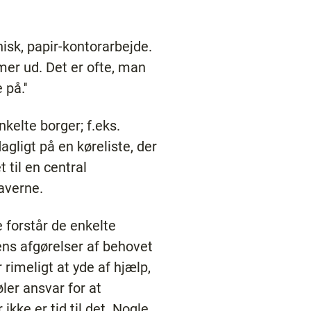
nisk, papir-kontorarbejde.
er ud. Det er ofte, man
på.''
nkelte borger; f.eks.
agligt på en køreliste, der
til en central
averne.
 forstår de enkelte
ens afgørelser af behovet
rimeligt at yde af hjælp,
øler ansvar for at
kke er tid til det. Nogle