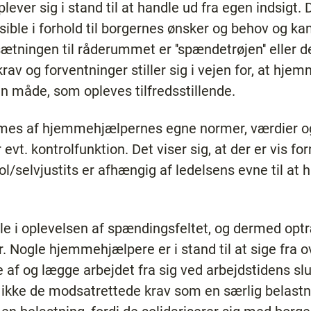
ver sig i stand til at handle ud fra egen indsigt. 
sible i forhold til borgernes ønsker og behov og ka
dsætningen til råderummet er ''spændetrøjen'' eller
krav og forventninger stiller sig i vejen for, at h
en måde, som opleves tilfredsstillende.
es af hjemmehjælpernes egne normer, værdier o
 evt. kontrolfunktion. Det viser sig, at der er vis fo
selvjustits er afhængig af ledelsens evne til at han
elle i oplevelsen af spændingsfeltet, og dermed op
. Nogle hjemmehjælpere er i stand til at sige fra o
 af og lægge arbejdet fra sig ved arbejdstidens slu
ikke de modsatrettede krav som en særlig belastn