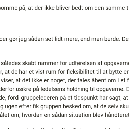
rksomme på, at der ikke bliver bedt om den samme t
der gør jeg sådan set lidt mere, end man burde. Det
 således skabt rammer for udførelsen af opgaverne,
at de har et vist rum for fleksibilitet til at bytte
iser, at det ikke er noget, der tales åbent om i et 
erfor usikre på ledelsens holdning til opgaverne.
ede, fordi gruppelederen på et tidspunkt har sagt, 
 og ugen efter fik gruppen besked om, at de selv sku
målet om, hvordan en sådan situation blev håndtere