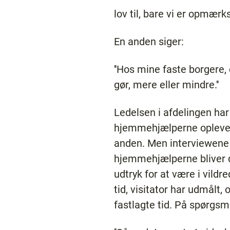
lov til, bare vi er opmæ
En anden siger:
''Hos mine faste borgere, 
gør, mere eller mindre.''
Ledelsen i afdelingen har
hjemmehjælperne oplever, 
anden. Men interviewene v
hjemmehjælperne bliver d
udtryk for at være i vildr
tid, visitator har udmålt,
fastlagte tid. På spørgs