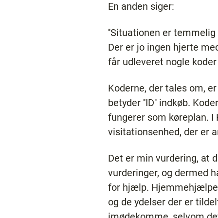
En anden siger:
''Situationen er temmelig 
Der er jo ingen hjerte m
får udleveret nogle koder 
Koderne, der tales om, er f
betyder ''ID'' indkøb. Kod
fungerer som køreplan. I
visitationsenhed, der er 
Det er min vurdering, at 
vurderinger, og dermed ha
for hjælp. Hjemmehjælpern
og de ydelser der er tilde
imødekomme, selvom det ik