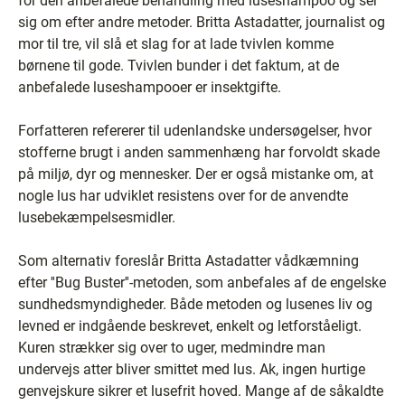
for den anbefalede behandling med luseshampoo og ser
sig om efter andre metoder. Britta Astadatter, journalist og
mor til tre, vil slå et slag for at lade tvivlen komme
børnene til gode. Tvivlen bunder i det faktum, at de
anbefalede luseshampooer er insektgifte.
Forfatteren refererer til udenlandske undersøgelser, hvor
stofferne brugt i anden sammenhæng har forvoldt skade
på miljø, dyr og mennesker. Der er også mistanke om, at
nogle lus har udviklet resistens over for de anvendte
lusebekæmpelsesmidler.
Som alternativ foreslår Britta Astadatter vådkæmning
efter ''Bug Buster''-metoden, som anbefales af de engelske
sundhedsmyndigheder. Både metoden og lusenes liv og
levned er indgående beskrevet, enkelt og letforståeligt.
Kuren strækker sig over to uger, medmindre man
undervejs atter bliver smittet med lus. Ak, ingen hurtige
genvejskure sikrer et lusefrit hoved. Mange af de såkaldte