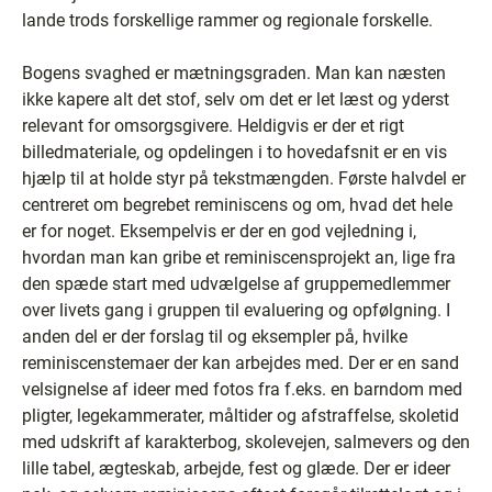
lande trods forskellige rammer og regionale forskelle.
Bogens svaghed er mætningsgraden. Man kan næsten
ikke kapere alt det stof, selv om det er let læst og yderst
relevant for omsorgsgivere. Heldigvis er der et rigt
billedmateriale, og opdelingen i to hovedafsnit er en vis
hjælp til at holde styr på tekstmængden. Første halvdel er
centreret om begrebet reminiscens og om, hvad det hele
er for noget. Eksempelvis er der en god vejledning i,
hvordan man kan gribe et reminiscensprojekt an, lige fra
den spæde start med udvælgelse af gruppemedlemmer
over livets gang i gruppen til evaluering og opfølgning. I
anden del er der forslag til og eksempler på, hvilke
reminiscenstemaer der kan arbejdes med. Der er en sand
velsignelse af ideer med fotos fra f.eks. en barndom med
pligter, legekammerater, måltider og afstraffelse, skoletid
med udskrift af karakterbog, skolevejen, salmevers og den
lille tabel, ægteskab, arbejde, fest og glæde. Der er ideer