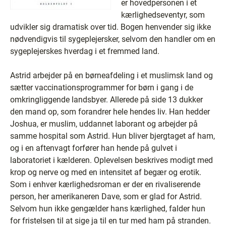
er hovedpersonen i et
kærlighedseventyr, som
udvikler sig dramatisk over tid. Bogen henvender sig ikke
nødvendigvis til sygeplejersker, selvom den handler om en
sygeplejerskes hverdag i et fremmed land.
Astrid arbejder på en børneafdeling i et muslimsk land og
sætter vaccinationsprogrammer for børn i gang i de
omkringliggende landsbyer. Allerede på side 13 dukker
den mand op, som forandrer hele hendes liv. Han hedder
Joshua, er muslim, uddannet laborant og arbejder på
samme hospital som Astrid. Hun bliver bjergtaget af ham,
og i en aftenvagt forfører han hende på gulvet i
laboratoriet i kælderen. Oplevelsen beskrives modigt med
krop og nerve og med en intensitet af begær og erotik.
Som i enhver kærlighedsroman er der en rivaliserende
person, her amerikaneren Dave, som er glad for Astrid.
Selvom hun ikke gengælder hans kærlighed, falder hun
for fristelsen til at sige ja til en tur med ham på stranden.