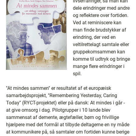
livserfaringer, så man kan
dele erindringer med andre
og reflektere over fortiden.
Ved at reminiscere kan
man finde brudstykker af
erindring, der ved en
veltilrettelagt samtale eller
gruppekomsammen kan
komme til udtryk og bringe
mange flere erindringer i
spil.
''At mindes sammen'' er resultatet af et europæisk
samarbejdsprojekt, ''Remembering Yesterday, Caring
Today'' (RYCT-projektet) eller på dansk: At mindes i går -
at give omsorg i dag. Pilotgrupper i 10 lande blev
sammensat af demente, ægtefæller, børn og frivillige
hjælpere med det formål at tilbyde deltagerne en ny måde
at kommunikere på, så samtaler om fortiden kunne berige