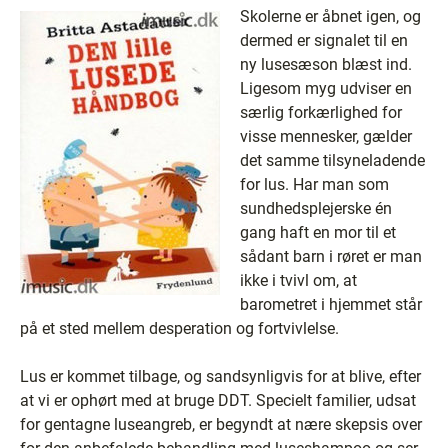
Skolerne er åbnet igen, og
dermed er signalet til en
ny lusesæson blæst ind.
Ligesom myg udviser en
særlig forkærlighed for
visse mennesker, gælder
det samme tilsyneladende
for lus. Har man som
sundhedsplejerske én
gang haft en mor til et
sådant barn i røret er man
ikke i tvivl om, at
barometret i hjemmet står
på et sted mellem desperation og fortvivlelse.
Lus er kommet tilbage, og sandsynligvis for at blive, efter
at vi er ophørt med at bruge DDT. Specielt familier, udsat
for gentagne luseangreb, er begyndt at nære skepsis over