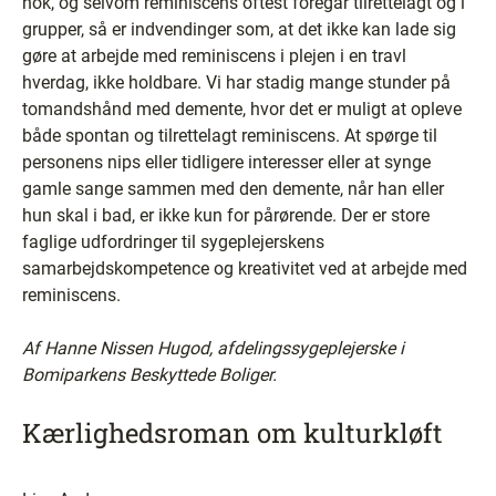
nok, og selvom reminiscens oftest foregår tilrettelagt og i
grupper, så er indvendinger som, at det ikke kan lade sig
gøre at arbejde med reminiscens i plejen i en travl
hverdag, ikke holdbare. Vi har stadig mange stunder på
tomandshånd med demente, hvor det er muligt at opleve
både spontan og tilrettelagt reminiscens. At spørge til
personens nips eller tidligere interesser eller at synge
gamle sange sammen med den demente, når han eller
hun skal i bad, er ikke kun for pårørende. Der er store
faglige udfordringer til sygeplejerskens
samarbejdskompetence og kreativitet ved at arbejde med
reminiscens.
Af Hanne Nissen Hugod, afdelingssygeplejerske i
Bomiparkens Beskyttede Boliger.
Kærlighedsroman om kulturkløft