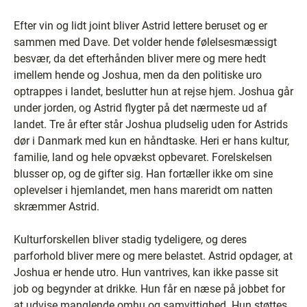
Efter vin og lidt joint bliver Astrid lettere beruset og er
sammen med Dave. Det volder hende følelsesmæssigt
besvær, da det efterhånden bliver mere og mere hedt
imellem hende og Joshua, men da den politiske uro
optrappes i landet, beslutter hun at rejse hjem. Joshua går
under jorden, og Astrid flygter på det nærmeste ud af
landet. Tre år efter står Joshua pludselig uden for Astrids
dør i Danmark med kun en håndtaske. Heri er hans kultur,
familie, land og hele opvækst opbevaret. Forelskelsen
blusser op, og de gifter sig. Han fortæller ikke om sine
oplevelser i hjemlandet, men hans mareridt om natten
skræmmer Astrid.
Kulturforskellen bliver stadig tydeligere, og deres
parforhold bliver mere og mere belastet. Astrid opdager, at
Joshua er hende utro. Hun vantrives, kan ikke passe sit
job og begynder at drikke. Hun får en næse på jobbet for
at udvise manglende omhu og samvittighed. Hun støttes