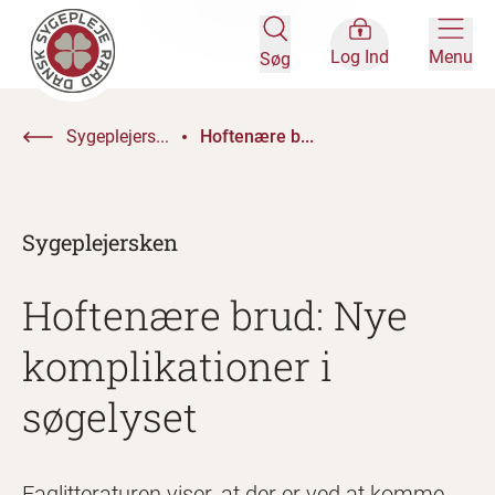
Log Ind
Menu
Søg
Sygeplejers...
Hoftenære b...
Sygeplejersken
Hoftenære brud: Nye
komplikationer i
søgelyset
Faglitteraturen viser, at der er ved at komme