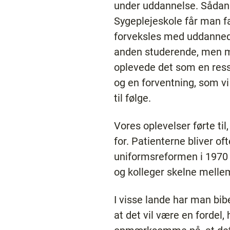
under uddannelse. Sådan 
Sygeplejeskole får man f
forveksles med uddannede
anden studerende, men må
oplevede det som en ress
og en forventning, som vi 
til følge.
Vores oplevelser førte til
for. Patienterne bliver of
uniformsreformen i 1970 
og kolleger skelne melle
I visse lande har man bib
at det vil være en fordel