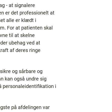
g - at signalere
 er det professionelt at
t alle er klædt i
em. For at patienten skal
vne til at skelne
nder ubehag ved at
aft af deres ringe
usikre og sårbare og
n kan også undre sig
å personaleidentifikation i
ngste på afdelingen var