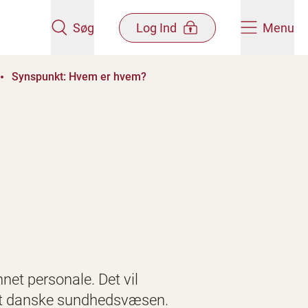
Søg
Log Ind
Menu
Synspunkt: Hvem er hvem?
net personale. Det vil
 det danske sundhedsvæsen.