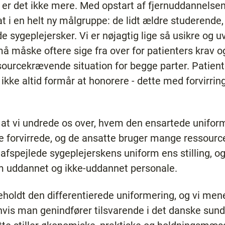
er det ikke mere. Med opstart af fjernuddannelse
at i en helt ny målgruppe: de lidt ældre studerend
 sygeplejersker. Vi er nøjagtig lige så usikre og 
 måske oftere sige fra over for patienters krav og
ourcekrævende situation for begge parter. Patient
ikke altid formår at honorere - dette med forvirring, 
, at vi undrede os over, hvem den ensartede uniform
te forvirrede, og de ansatte bruger mange ressourcer
afspejlede sygeplejerskens uniform ens stilling, 
m uddannet og ikke-uddannet personale.
eholdt den differentierede uniformering, og vi mene
, hvis man genindfører tilsvarende i det danske su