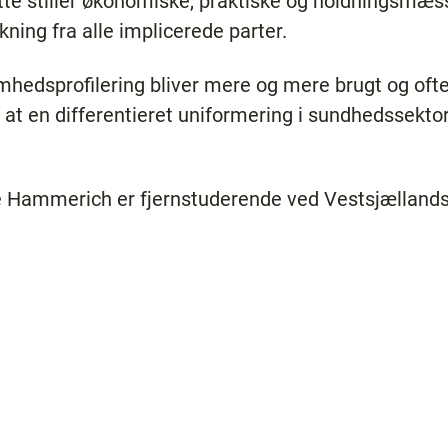
 stiller økonomiske, praktiske og holdningsmæss
nkning fra alle implicerede parter.
somhedsprofilering bliver mere og mere brugt og oft
i, at en differentieret uniformering i sundhedssekto
 Hammerich er fjernstuderende ved Vestsjællands