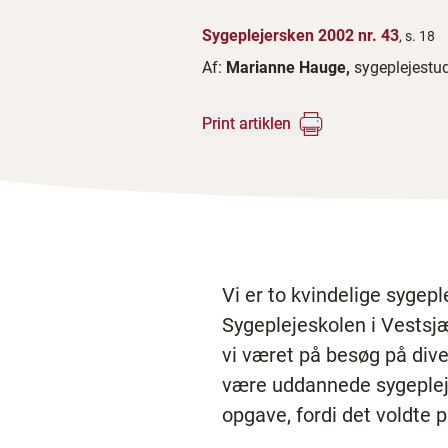
Sygeplejersken 2002 nr. 43
, s. 18
Af:
Marianne Hauge,
sygeplejestu
Print artiklen
Vi er to kvindelige sygep
Sygeplejeskolen i Vestsj
vi været på besøg på dive
være uddannede sygepleje
opgave, fordi det voldte