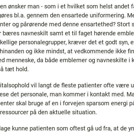
n ønsker man - som i et hvilket som helst andet fa
gøres bl.a. gennem den ensartede uniformering. Men
enter og pårørende med denne ensartethed? Stort se
der bæres navneskilt samt et til faget hørende embl
kellige personalegrupper, kræver det et godt syn, e
 hinanden og ikke mindst, at vedkommende ikke fi
 menneske, da både emblemer og navneskilte i kr
å tæt hold.
italsophold vil langt de fleste patienter ofte være 
læse det personale, man kommer i kontakt med. Ma
tienter skal bruge af en i forvejen sparsom energi p
 ressourcer på den aktuelle situation.
age kunne patienten som oftest gå ud fra, at de y