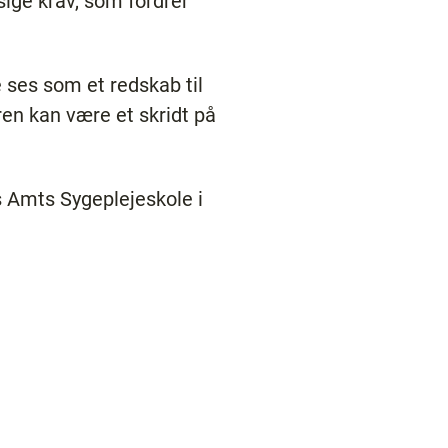
ige krav, som fordrer
e ses som et redskab til
ren kan være et skridt på
 Amts Sygeplejeskole i