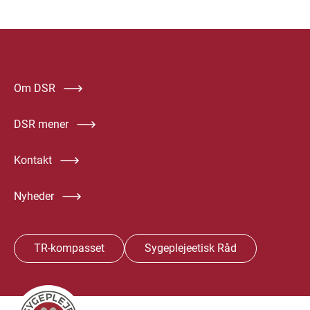
Om DSR
DSR mener
Kontakt
Nyheder
TR-kompasset
Sygeplejeetisk Råd