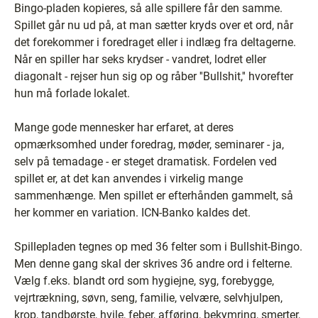
Bingo-pladen kopieres, så alle spillere får den samme.
Spillet går nu ud på, at man sætter kryds over et ord, når
det forekommer i foredraget eller i indlæg fra deltagerne.
Når en spiller har seks krydser - vandret, lodret eller
diagonalt - rejser hun sig op og råber ''Bullshit,'' hvorefter
hun må forlade lokalet.
Mange gode mennesker har erfaret, at deres
opmærksomhed under foredrag, møder, seminarer - ja,
selv på temadage - er steget dramatisk. Fordelen ved
spillet er, at det kan anvendes i virkelig mange
sammenhænge. Men spillet er efterhånden gammelt, så
her kommer en variation. ICN-Banko kaldes det.
Spillepladen tegnes op med 36 felter som i Bullshit-Bingo.
Men denne gang skal der skrives 36 andre ord i felterne.
Vælg f.eks. blandt ord som hygiejne, syg, forebygge,
vejrtrækning, søvn, seng, familie, velvære, selvhjulpen,
krop, tandbørste, hvile, feber, afføring, bekymring, smerter,