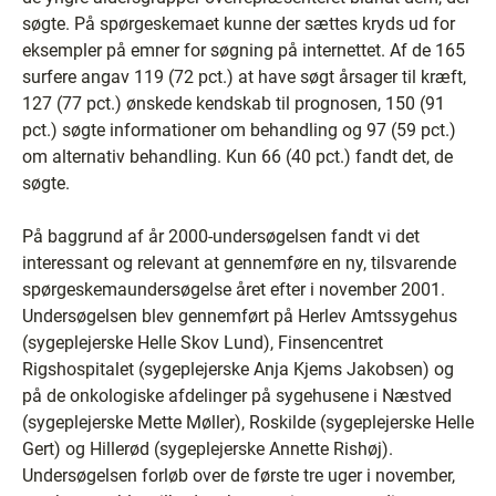
søgte. På spørgeskemaet kunne der sættes kryds ud for
eksempler på emner for søgning på internettet. Af de 165
surfere angav 119 (72 pct.) at have søgt årsager til kræft,
127 (77 pct.) ønskede kendskab til prognosen, 150 (91
pct.) søgte informationer om behandling og 97 (59 pct.)
om alternativ behandling. Kun 66 (40 pct.) fandt det, de
søgte.
På baggrund af år 2000-undersøgelsen fandt vi det
interessant og relevant at gennemføre en ny, tilsvarende
spørgeskemaundersøgelse året efter i november 2001.
Undersøgelsen blev gennemført på Herlev Amtssygehus
(sygeplejerske Helle Skov Lund), Finsencentret
Rigshospitalet (sygeplejerske Anja Kjems Jakobsen) og
på de onkologiske afdelinger på sygehusene i Næstved
(sygeplejerske Mette Møller), Roskilde (sygeplejerske Helle
Gert) og Hillerød (sygeplejerske Annette Rishøj).
Undersøgelsen forløb over de første tre uger i november,