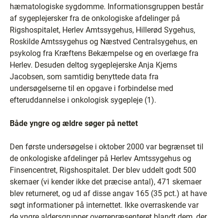
hæmatologiske sygdomme. Informationsgruppen består
af sygeplejersker fra de onkologiske afdelinger på
Rigshospitalet, Herlev Amtssygehus, Hillerød Sygehus,
Roskilde Amtssygehus og Næstved Centralsygehus, en
psykolog fra Kræftens Bekæmpelse og en overlæge fra
Herlev. Desuden deltog sygeplejerske Anja Kjems
Jacobsen, som samtidig benyttede data fra
undersøgelserne til en opgave i forbindelse med
efteruddannelse i onkologisk sygepleje (1).
Både yngre og ældre søger på nettet
Den første undersøgelse i oktober 2000 var begrænset til
de onkologiske afdelinger på Herlev Amtssygehus og
Finsencentret, Rigshospitalet. Der blev uddelt godt 500
skemaer (vi kender ikke det præcise antal), 471 skemaer
blev returneret, og ud af disse angav 165 (35 pct.) at have
søgt informationer på internettet. Ikke overraskende var
de yngre aldersgrupper overrepræsenteret blandt dem, der