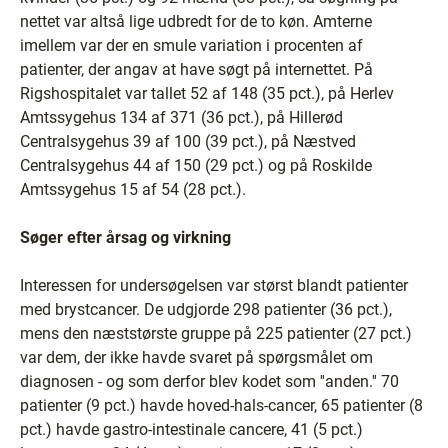
nettet var altså lige udbredt for de to køn. Amterne
imellem var der en smule variation i procenten af
patienter, der angav at have søgt på internettet. På
Rigshospitalet var tallet 52 af 148 (35 pct.), på Herlev
Amtssygehus 134 af 371 (36 pct.), på Hillerød
Centralsygehus 39 af 100 (39 pct.), på Næstved
Centralsygehus 44 af 150 (29 pct.) og på Roskilde
Amtssygehus 15 af 54 (28 pct.).
Søger efter årsag og virkning
Interessen for undersøgelsen var størst blandt patienter
med brystcancer. De udgjorde 298 patienter (36 pct.),
mens den næststørste gruppe på 225 patienter (27 pct.)
var dem, der ikke havde svaret på spørgsmålet om
diagnosen - og som derfor blev kodet som ''anden.'' 70
patienter (9 pct.) havde hoved-hals-cancer, 65 patienter (8
pct.) havde gastro-intestinale cancere, 41 (5 pct.)