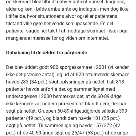
og skemaet blev tilbudt enhver patient uanset diagnose,
alder og køn - både ambulante og indlagte - men dog ikke
i tilfælde, hvor situationens alvor og/eller patientens
tilstand ville gøre henvendelsen upassende. En del
patienter sagde nej tak til at modtage skemaet - især pga.
manglende interesse for og viden om internettet.
Opbakning til de ældre fra pårørende
Der blev uddelt godt 900 spørgeskemaer i 2001 (vi kender
ikke det præcise antal), og ud af 823 returnerede skemaer
havde 283 (34 pct.) søgt oplysninger på nettet. I alt 818
patienter havde anført alder, og sammenlignet med
undersøgelsen i 2000 bemærkes det, at de 60-89-årige
ikke længere var underrepræsenteret blandt dem, der har
søgt på nettet. Gruppen 60-89-årigeudgjorde således 399
patienter (49 pct.), og blandt dem havde 101 (25 pct.)
søgt på nettet. Til sammenligning havde 157/372 (42
pct.) af de 40-59-årige søgt og 25/47 (53 pct.) af de unge