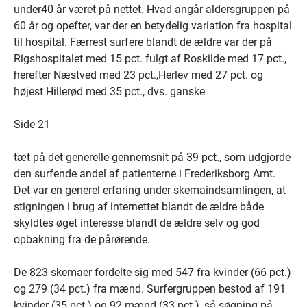
under40 år været på nettet. Hvad angår aldersgruppen på
60 år og opefter, var der en betydelig variation fra hospital
til hospital. Færrest surfere blandt de ældre var der på
Rigshospitalet med 15 pct. fulgt af Roskilde med 17 pct.,
herefter Næstved med 23 pct.,Herlev med 27 pct. og
højest Hillerød med 35 pct., dvs. ganske
Side 21
tæt på det generelle gennemsnit på 39 pct., som udgjorde
den surfende andel af patienterne i Frederiksborg Amt.
Det var en generel erfaring under skemaindsamlingen, at
stigningen i brug af internettet blandt de ældre både
skyldtes øget interesse blandt de ældre selv og god
opbakning fra de pårørende.
De 823 skemaer fordelte sig med 547 fra kvinder (66 pct.)
og 279 (34 pct.) fra mænd. Surfergruppen bestod af 191
kvinder (35 pct.) og 92 mænd (33 pct.), så søgning på