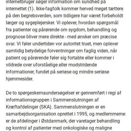
internetbruger søger information om sundhed på
internettet (1). Ikke-fagfolk kommer herved meget tættere
på den begrebsverden, som tidligere har været forbeholdt
læger og sygeplejersker. Vi oplever, hvordan spørgsmål
fra patienter og pårørende om sygdom, behandling og
prognose bliver mere direkte - med ønsker om præcise
svar. Vi føler undertiden vor autoritet truet, men oplever
samtidig betydelige forventninger om faglig viden, når
patient og pårørende føler sig fortabte eller kommer i
vildrede over uforståelige eller modstridende
informationer, fundet på seriøse og mindre seriøse
hjemmesider.
De to spørgeskemaundersøgelser er gennemført i regi af
informationsgruppen i Sammenslutningen af
Kræftafdelinger (SKA). Sammenslutningen er en
samarbejdsorganisation oprettet i 1995, og medlemmerne
er de afdelinger i Østdanmark, der varetager behandling
og kontrol af patienter med onkologiske og maligne