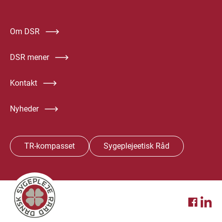
Om DSR
DSR mener
Kontakt
Nyheder
TR-kompasset
Sygeplejeetisk Råd