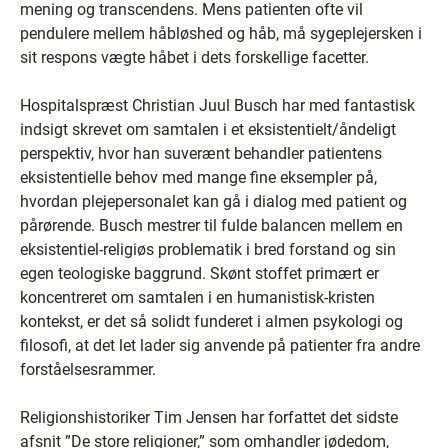
mening og transcendens. Mens patienten ofte vil
pendulere mellem håbløshed og håb, må sygeplejersken i
sit respons vægte håbet i dets forskellige facetter.
Hospitalspræst Christian Juul Busch har med fantastisk
indsigt skrevet om samtalen i et eksistentielt/åndeligt
perspektiv, hvor han suverænt behandler patientens
eksistentielle behov med mange fine eksempler på,
hvordan plejepersonalet kan gå i dialog med patient og
pårørende. Busch mestrer til fulde balancen mellem en
eksistentiel-religiøs problematik i bred forstand og sin
egen teologiske baggrund. Skønt stoffet primært er
koncentreret om samtalen i en humanistisk-kristen
kontekst, er det så solidt funderet i almen psykologi og
filosofi, at det let lader sig anvende på patienter fra andre
forståelsesrammer.
Religionshistoriker Tim Jensen har forfattet det sidste
afsnit ”De store religioner,” som omhandler jødedom,