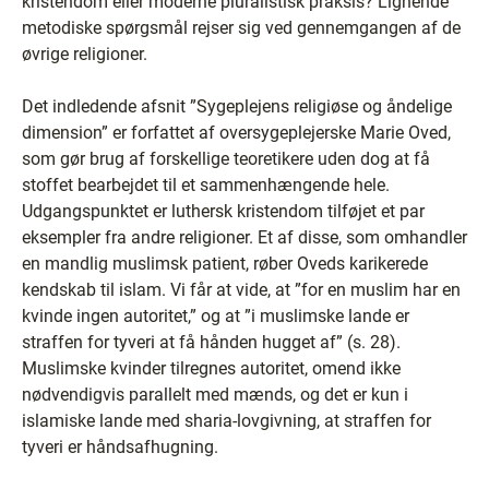
kristendom eller moderne pluralistisk praksis? Lignende
metodiske spørgsmål rejser sig ved gennemgangen af de
øvrige religioner.
Det indledende afsnit ”Sygeplejens religiøse og åndelige
dimension” er forfattet af oversygeplejerske Marie Oved,
som gør brug af forskellige teoretikere uden dog at få
stoffet bearbejdet til et sammenhængende hele.
Udgangspunktet er luthersk kristendom tilføjet et par
eksempler fra andre religioner. Et af disse, som omhandler
en mandlig muslimsk patient, røber Oveds karikerede
kendskab til islam. Vi får at vide, at ”for en muslim har en
kvinde ingen autoritet,” og at ”i muslimske lande er
straffen for tyveri at få hånden hugget af” (s. 28).
Muslimske kvinder tilregnes autoritet, omend ikke
nødvendigvis parallelt med mænds, og det er kun i
islamiske lande med sharia-lovgivning, at straffen for
tyveri er håndsafhugning.