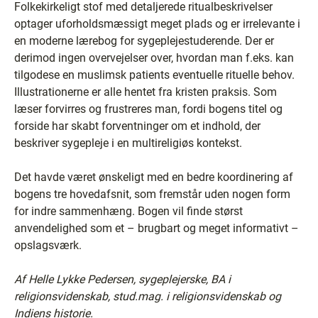
Folkekirkeligt stof med detaljerede ritualbeskrivelser
optager uforholdsmæssigt meget plads og er irrelevante i
en moderne lærebog for sygeplejestuderende. Der er
derimod ingen overvejelser over, hvordan man f.eks. kan
tilgodese en muslimsk patients eventuelle rituelle behov.
Illustrationerne er alle hentet fra kristen praksis. Som
læser forvirres og frustreres man, fordi bogens titel og
forside har skabt forventninger om et indhold, der
beskriver sygepleje i en multireligiøs kontekst.
Det havde været ønskeligt med en bedre koordinering af
bogens tre hovedafsnit, som fremstår uden nogen form
for indre sammenhæng. Bogen vil finde størst
anvendelighed som et – brugbart og meget informativt –
opslagsværk.
Af Helle Lykke Pedersen, sygeplejerske, BA i
religionsvidenskab, stud.mag. i religionsvidenskab og
Indiens historie.