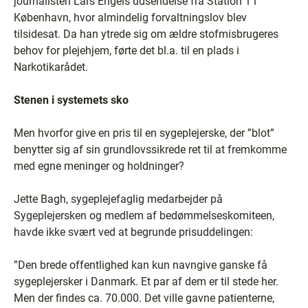
journalisten Lars Engels udsendelse fra Station 1 i
København, hvor almindelig forvaltningslov blev
tilsidesat. Da han ytrede sig om ældre stofmisbrugeres
behov for plejehjem, førte det bl.a. til en plads i
Narkotikarådet.
Stenen i systemets sko
Men hvorfor give en pris til en sygeplejerske, der ”blot”
benytter sig af sin grundlovssikrede ret til at fremkomme
med egne meninger og holdninger?
Jette Bagh, sygeplejefaglig medarbejder på
Sygeplejersken og medlem af bedømmelseskomiteen,
havde ikke svært ved at begrunde prisuddelingen:
”Den brede offentlighed kan kun navngive ganske få
sygeplejersker i Danmark. Et par af dem er til stede her.
Men der findes ca. 70.000. Det ville gavne patienterne,