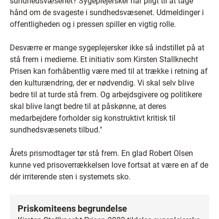
sundhedsvæsenet? Sygeplejersker har pligt til at tage
hånd om de svageste i sundhedsvæsenet. Udmeldinger i
offentligheden og i pressen spiller en vigtig rolle.
Desværre er mange sygeplejersker ikke så indstillet på at
stå frem i medierne. Et initiativ som Kirsten Stallknecht
Prisen kan forhåbentlig være med til at trække i retning af
den kulturændring, der er nødvendig. Vi skal selv blive
bedre til at turde stå frem. Og arbejdsgivere og politikere
skal blive langt bedre til at påskønne, at deres
medarbejdere forholder sig konstruktivt kritisk til
sundhedsvæsenets tilbud."
Årets prismodtager tør stå frem. En glad Robert Olsen
kunne ved prisoverrækkelsen love fortsat at være en af de
dér irriterende sten i systemets sko.
Priskomiteens begrundelse