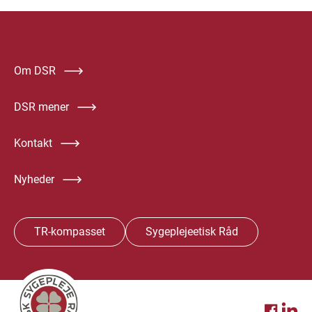
Om DSR
DSR mener
Kontakt
Nyheder
TR-kompasset
Sygeplejeetisk Råd