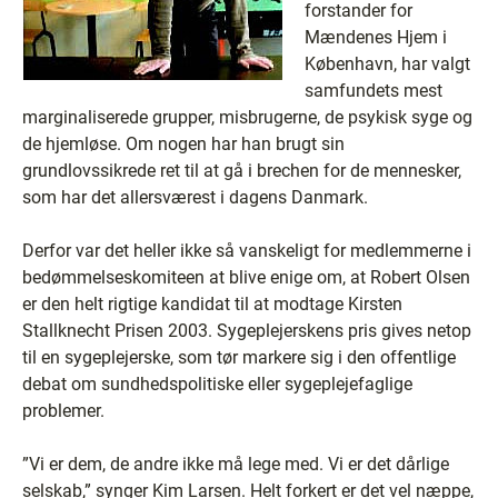
forstander for
Mændenes Hjem i
København, har valgt
samfundets mest
marginaliserede grupper, misbrugerne, de psykisk syge og
de hjemløse. Om nogen har han brugt sin
grundlovssikrede ret til at gå i brechen for de mennesker,
som har det allersværest i dagens Danmark.
Derfor var det heller ikke så vanskeligt for medlemmerne i
bedømmelseskomiteen at blive enige om, at Robert Olsen
er den helt rigtige kandidat til at modtage Kirsten
Stallknecht Prisen 2003. Sygeplejerskens pris gives netop
til en sygeplejerske, som tør markere sig i den offentlige
debat om sundhedspolitiske eller sygeplejefaglige
problemer.
”Vi er dem, de andre ikke må lege med. Vi er det dårlige
selskab,” synger Kim Larsen. Helt forkert er det vel næppe,