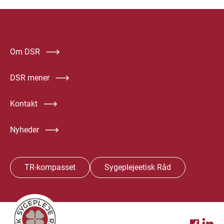
Om DSR
DSR mener
Kontakt
Nyheder
TR-kompasset
Sygeplejeetisk Råd