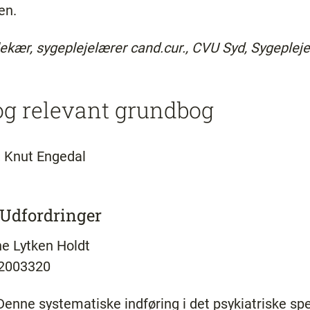
en.
kær, sygeplejelærer cand.cur., CVU Syd, Sygepleje
og relevant grundbog
, Knut Engedal
- Udfordringer
ne Lytken Holdt
 2003320
Denne systematiske indføring i det psykiatriske sp