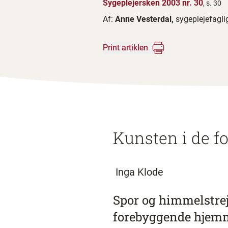
Sygeplejersken 2003 nr. 30
, s. 30
Af:
Anne Vesterdal,
sygeplejefagl
Print artiklen
Kunsten i de 
Inga Klode
Spor og himmelstre
forebyggende hjem