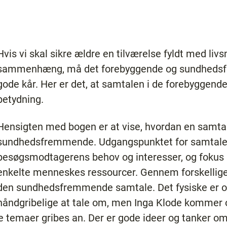
Hvis vi skal sikre ældre en tilværelse fyldt med l
sammenhæng, må det forebyggende og sundhedsf
gode kår. Her er det, at samtalen i de forebyggen
betydning.
Hensigten med bogen er at vise, hvordan en samtale
sundhedsfremmende. Udgangspunktet for samtale
besøgsmodtagerens behov og interesser, og fokus 
enkelte menneskes ressourcer. Gennem forskellige 
den sundhedsfremmende samtale. Det fysiske er o
håndgribelige at tale om, men Inga Klode kommer o
 temaer gribes an. Der er gode ideer og tanker om