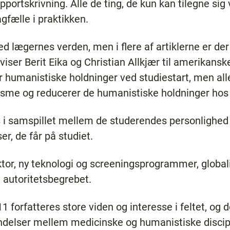
pportskrivning. Alle de ting, de kun kan tilegne sig 
fælle i praktikken.
 lægernes verden, men i flere af artiklerne er der s
viser Berit Eika og Christian Allkjær til amerikans
 humanistiske holdninger ved studiestart, men all
isme og reducerer de humanistiske holdninger hos
es i samspillet mellem de studerendes personlighed
er, de får på studiet.
tor, ny teknologi og screeningsprogrammer, globali
g autoritetsbegrebet.
forfatteres store viden og interesse i feltet, og de
ndelser mellem medicinske og humanistiske discipl