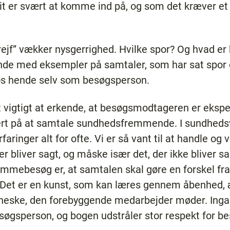
t er svært at komme ind på, og som det kræver et 
rejf” vækker nysgerrighed. Hvilke spor? Og hvad er
nde med eksempler på samtaler, som har sat spor 
s hende selv som besøgsperson.
igtigt at erkende, at besøgsmodtageren er ekspert
rt på at samtale sundhedsfremmende. I sundheds
ringer alt for ofte. Vi er så vant til at handle og væ
der bliver sagt, og måske især det, der ikke bliver s
mebesøg er, at samtalen skal gøre en forskel fra 
 Det er en kunst, som kan læres gennem åbenhed, 
neske, den forebyggende medarbejder møder. Inga
søgsperson, og bogen udstråler stor respekt for 