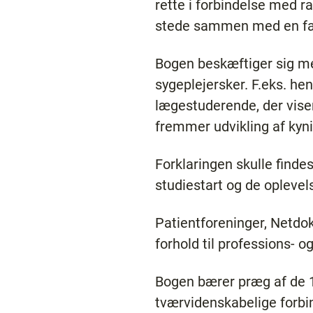
rette i forbindelse med ra
stede sammen med en fag
Bogen beskæftiger sig med
sygeplejersker. F.eks. hen
lægestuderende, der viser
fremmer udvikling af kyn
Forklaringen skulle find
studiestart og de oplevels
Patientforeninger, Netdok
forhold til professions- o
Bogen bærer præg af de 11 
tværvidenskabelige forbi