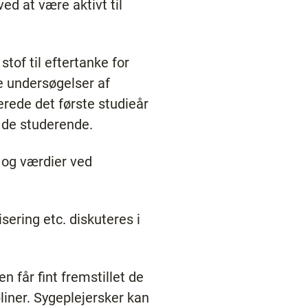
ved at være aktivt til
tof til eftertanke for
ke undersøgelser af
erede det første studieår
 de studerende.
 og værdier ved
sering etc. diskuteres i
n får fint fremstillet de
iner. Sygeplejersker kan