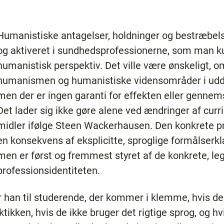
Humanistiske antagelser, holdninger og bestræbel
og aktiveret i sundhedsprofessionerne, som man ku
humanistisk perspektiv. Det ville være ønskeligt, 
humanismen og humanistiske vidensområder i udda
men der er ingen garanti for effekten eller gennems
Det lader sig ikke gøre alene ved ændringer af cur
midler ifølge Steen Wackerhausen. Den konkrete pr
en konsekvens af eksplicitte, sproglige formålserk
men er først og fremmest styret af de konkrete, leg
professionsidentiteten.
r han til studerende, der kommer i klemme, hvis de
ktikken, hvis de ikke bruger det rigtige sprog, og hv