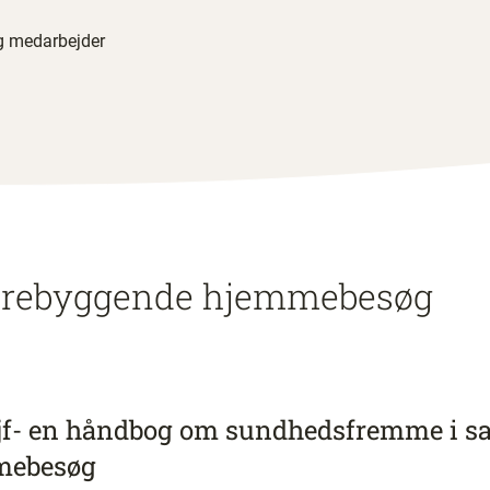
ig medarbejder
forebyggende hjemmebesøg
jf- en håndbog om sundhedsfremme i s
mebesøg