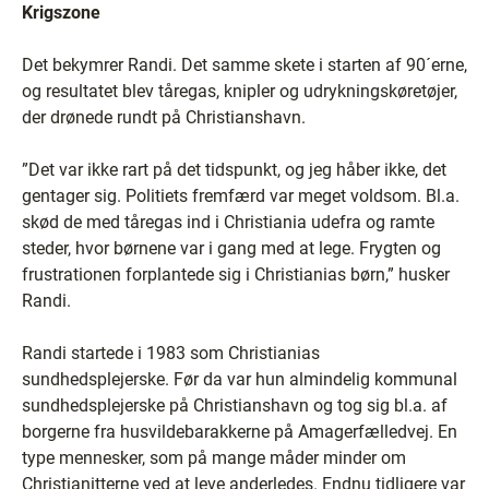
Krigszone
Det bekymrer Randi. Det samme skete i starten af 90´erne,
og resultatet blev tåregas, knipler og udrykningskøretøjer,
der drønede rundt på Christianshavn.
”Det var ikke rart på det tidspunkt, og jeg håber ikke, det
gentager sig. Politiets fremfærd var meget voldsom. Bl.a.
skød de med tåregas ind i Christiania udefra og ramte
steder, hvor børnene var i gang med at lege. Frygten og
frustrationen forplantede sig i Christianias børn,” husker
Randi.
Randi startede i 1983 som Christianias
sundhedsplejerske. Før da var hun almindelig kommunal
sundhedsplejerske på Christianshavn og tog sig bl.a. af
borgerne fra husvildebarakkerne på Amagerfælledvej. En
type mennesker, som på mange måder minder om
Christianitterne ved at leve anderledes. Endnu tidligere var