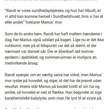
”Randi er vores sundhedsplejerske, og hun har tilbudt, at
vi altid kan komme herned i Sundhedshuset, hvis vi har et
eller andet,” forklarer Marius´ mor.
Som de to andre børn, Randi har haft mellem hænderne i
dag, har Marius også udslæt på bagen. Lige nu er det ikke
voldsomt, men på et tidspunkt var det så slemt, at der
nærmest var dannet sår. Der er åbenbart rød numse-
epidemi i øjeblikket, og sommervarmen er muligvis en
medvirkende årsag.
Randi spørger, om en særlig salve har virket, men Marius´
mor ryster på hovedet, og siger, at det har de prøvet uden
resultat. Imens står Marius på bordet holdt af sin far og
smiler, så hovedet er ved at flække. Han begynder at sige
karakteristiske babylyde, som man får lyst til at svare på.