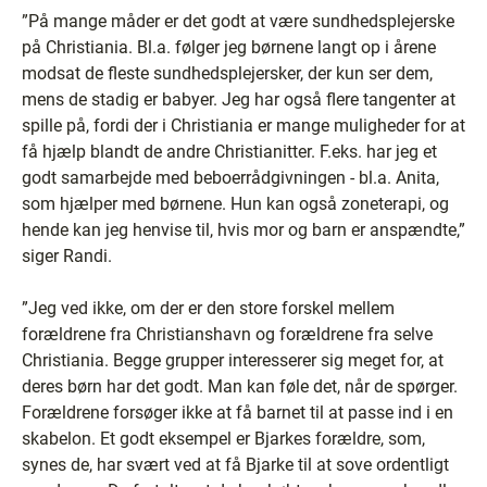
”På mange måder er det godt at være sundhedsplejerske
på Christiania. Bl.a. følger jeg børnene langt op i årene
modsat de fleste sundhedsplejersker, der kun ser dem,
mens de stadig er babyer. Jeg har også flere tangenter at
spille på, fordi der i Christiania er mange muligheder for at
få hjælp blandt de andre Christianitter. F.eks. har jeg et
godt samarbejde med beboerrådgivningen - bl.a. Anita,
som hjælper med børnene. Hun kan også zoneterapi, og
hende kan jeg henvise til, hvis mor og barn er anspændte,”
siger Randi.
”Jeg ved ikke, om der er den store forskel mellem
forældrene fra Christianshavn og forældrene fra selve
Christiania. Begge grupper interesserer sig meget for, at
deres børn har det godt. Man kan føle det, når de spørger.
Forældrene forsøger ikke at få barnet til at passe ind i en
skabelon. Et godt eksempel er Bjarkes forældre, som,
synes de, har svært ved at få Bjarke til at sove ordentligt