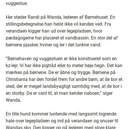
vuggestue.
Her støder Randi på Wanda, lederen af Børnehuset. En
stillingsbetegnelse han helst ikke vil kendes ved. Fra
verandaen kigger han ud over legepladsen, hvor
pædagogerne har placeret et vandbassin. En stor del af
børnene pjasker, hviner og ler i det lunkne vand.
”Børnehaven og vuggestuen er ikke konstrueret som en
kz-lejr. Vi har ikke pigtråd eller to meter høje hegn. Det kan
mærkes på børnene. De er åbne og trygge. Børnene på
Christiania har den fordel frem for andre børn, at de bor et
sted, der er meget landsbyagtigt samtidig med, at de bor i
en storby. De er vant til, at man kender naboen,” siger
Wanda.
En lille hund kommer luntende med langsomt logrende
hale over legepladsen og ind på verandaen og snuser til
Wandas sko. Den kigger op på lederen med store klare