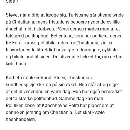
Side 7
Støvet når aldrig at lægge sig. Turisterne går stierne tynde
på Christiania, mens fristadens beboere nyder deres lille
åndehul midt i storbyen. På vej derhen mødes man af et
talstærkt politiopbud. Betjentene, som har parkeret deres
tre Ford Transit-politibiler uden for Christiania, vinker
tilsyneladende tilfældigt udvalgte fodgængere, cyklister
og bilister ind til siden. De bliver alle tjekket for, om de har
købt hash.
Kort efter dukker Randi Steen, Christianias
sundhedsplejerske, op på sin cykel. Hun står af og siger,
at det bliver endnu en varm dag. Hun har også bemærket
det talstærke politiopbud. Samme dag kan man i
Politiken læse, at Københavns Politi har planer om at
danne en jernring om Christiania. Det skal kvæle
hashhandelen.