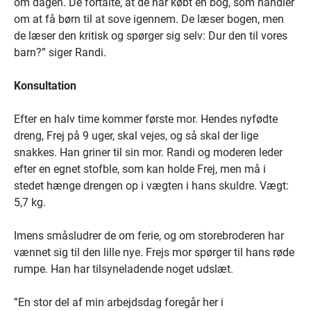
om dagen. De fortalte, at de har købt en bog, som handler
om at få børn til at sove igennem. De læser bogen, men
de læser den kritisk og spørger sig selv: Dur den til vores
barn?” siger Randi.
Konsultation
Efter en halv time kommer første mor. Hendes nyfødte
dreng, Frej på 9 uger, skal vejes, og så skal der lige
snakkes. Han griner til sin mor. Randi og moderen leder
efter en egnet stofble, som kan holde Frej, men må i
stedet hænge drengen op i vægten i hans skuldre. Vægt:
5,7 kg.
Imens småsludrer de om ferie, og om storebroderen har
vænnet sig til den lille nye. Frejs mor spørger til hans røde
rumpe. Han har tilsyneladende noget udslæt.
”En stor del af min arbejdsdag foregår her i