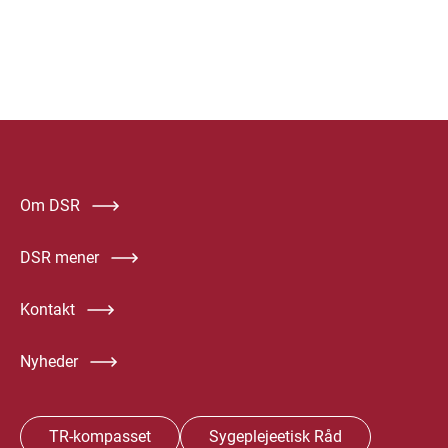
Om DSR
DSR mener
Kontakt
Nyheder
TR-kompasset
Sygeplejeetisk Råd