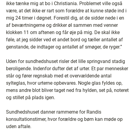
ikke tænke mig at bo i Christiania. Problemet ville også
være, at det ikke er rart som forældre at kunne støde ind i
mig 24 timer i døgnet. Forestil dig, at de sidder nede i en
af beværtningerne og drikker øl sammen med venner
klokken 11 om aftenen og får øje på mig. De skal ikke
føle, at jeg sidder ved et andet bord og tæller antallet af
genstande, de indtager og antallet af smøger, de ryger.”
Uden for sundhedshuset risler det lille springvand stadig
beroligende. Indenfor dufter det af urter. Et par mennesker
står og fører regnskab med et overvældende antal
sylteglas, hvor urterne opbevares. Nogle glas fyldes op,
mens andre blot bliver taget ned fra hylden, set på, noteret
og stillet på plads igen.
Sundhedshuset danner rammerne for Randis
konsultationstimer, hvor forældre og børn kan møde op
uden aftale.