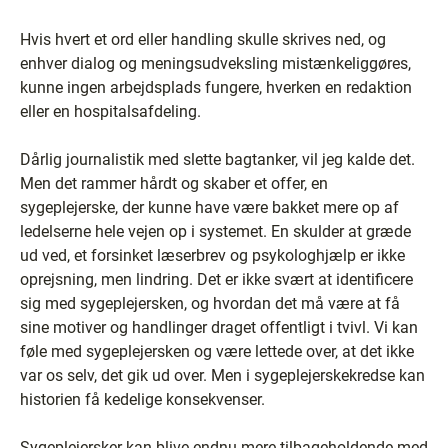
Hvis hvert et ord eller handling skulle skrives ned, og
enhver dialog og meningsudveksling mistænkeliggøres,
kunne ingen arbejdsplads fungere, hverken en redaktion
eller en hospitalsafdeling.
Dårlig journalistik med slette bagtanker, vil jeg kalde det.
Men det rammer hårdt og skaber et offer, en
sygeplejerske, der kunne have være bakket mere op af
ledelserne hele vejen op i systemet. En skulder at græde
ud ved, et forsinket læserbrev og psykologhjælp er ikke
oprejsning, men lindring. Det er ikke svært at identificere
sig med sygeplejersken, og hvordan det må være at få
sine motiver og handlinger draget offentligt i tvivl. Vi kan
føle med sygeplejersken og være lettede over, at det ikke
var os selv, det gik ud over. Men i sygeplejerskekredse kan
historien få kedelige konsekvenser.
Sygeplejersker kan blive endnu mere tilbageholdende med