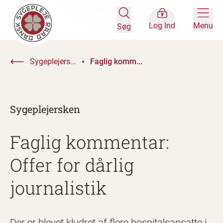
Log Ind
Menu
Søg
Sygeplejers...
Faglig komm...
Sygeplejersken
Faglig kommentar:
Offer for dårlig
journalistik
Der er blevet kludret af flere hospitalsansatte i