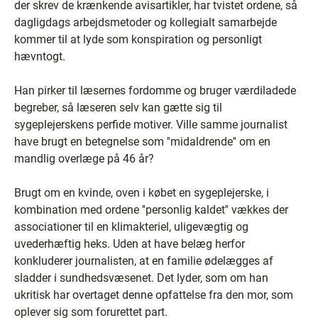
der skrev de krænkende avisartikler, har tvistet ordene, så
dagligdags arbejdsmetoder og kollegialt samarbejde
kommer til at lyde som konspiration og personligt
hævntogt.
Han pirker til læsernes fordomme og bruger værdiladede
begreber, så læseren selv kan gætte sig til
sygeplejerskens perfide motiver. Ville samme journalist
have brugt en betegnelse som ''midaldrende'' om en
mandlig overlæge på 46 år?
Brugt om en kvinde, oven i købet en sygeplejerske, i
kombination med ordene ''personlig kaldet'' vækkes der
associationer til en klimakteriel, uligevægtig og
uvederhæftig heks. Uden at have belæg herfor
konkluderer journalisten, at en familie ødelægges af
sladder i sundhedsvæsenet. Det lyder, som om han
ukritisk har overtaget denne opfattelse fra den mor, som
oplever sig som forurettet part.