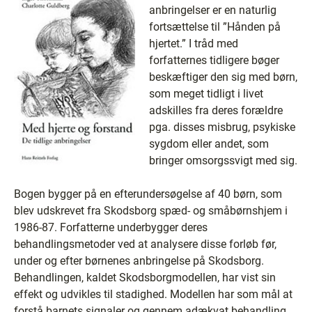
anbringelser er en naturlig
fortsættelse til ”Hånden på
hjertet.” I tråd med
forfatternes tidligere bøger
beskæftiger den sig med børn,
som meget tidligt i livet
adskilles fra deres forældre
pga. disses misbrug, psykiske
sygdom eller andet, som
bringer omsorgssvigt med sig.
Bogen bygger på en efterundersøgelse af 40 børn, som
blev udskrevet fra Skodsborg spæd- og småbørnshjem i
1986-87. Forfatterne underbygger deres
behandlingsmetoder ved at analysere disse forløb før,
under og efter børnenes anbringelse på Skodsborg.
Behandlingen, kaldet Skodsborgmodellen, har vist sin
effekt og udvikles til stadighed. Modellen har som mål at
forstå barnets signaler og gennem adækvat behandling