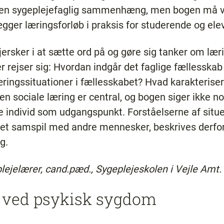
i en sygeplejefaglig sammenhæng, men bogen må væ
ægger læringsforløb i praksis for studerende og elev
ersker i at sætte ord på og gøre sig tanker om lærin
r rejser sig: Hvordan indgår det faglige fællesskab
ringssituationer i fællesskabet? Hvad karakterise
Den sociale læring er central, og bogen siger ikke 
te individ som udgangspunkt. Forståelserne af situe
 et samspil med andre mennesker, beskrives derfor
g.
lejelærer, cand.pæd., Sygeplejeskolen i Vejle Amt. 
t ved psykisk sygdom