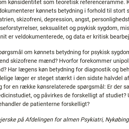
om kønsidentitet som teoretisk referenceramme. 
dokumenterer kønnets betydning i forhold til stort s
trien, skizofreni, depression, angst, personlighedsf
seforstyrrelser, seksualitet og psykisk sygdom, mi
nit er veldokumenterede, og data er kritisk bearbe
ørgsmål om kønnets betydning for psykisk sygdom, 
e end skizofrene mænd? Hvorfor forekommer unipol
? Har lægens køn betydning for diagnostik og beh
lige læger er steget stærkt i den sidste halvdel af 
sig for en række kønsrelaterede spørgsmål: Er der
icinstudiet, og påvirkes de forskelligt af studiet?
ehandler de patienterne forskelligt?
jerske på Afdelingen for almen Psykiatri, Nykøbin