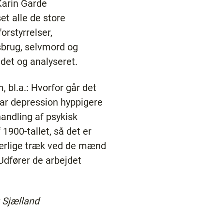
Karin Garde
et alle de store
orstyrrelser,
sbrug, selvmord og
jdet og analyseret.
bl.a.: Hvorfor går det
ar depression hyppigere
andling af psykisk
1900-tallet, så det er
 særlige træk ved de mænd
 Udfører de arbejdet
g Sjælland