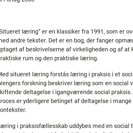
Situeret læring” er en klassiker fra 1991, som er ov
ed andre tekster. Det er en bog, der fanger opm
ptaget af beskrivelserne af virkeligheden og af a
raktiske rum og den praktiske læring.
ed situeret læring forstås læring i praksis i et soc
engers forskning beskriver læring som en social
kiftende deltagelse i igangværende social praksis
roces er yderligere betinget af deltagelse i mange 
ontekster.
æring i praksisfællesskab uddybes med en social t