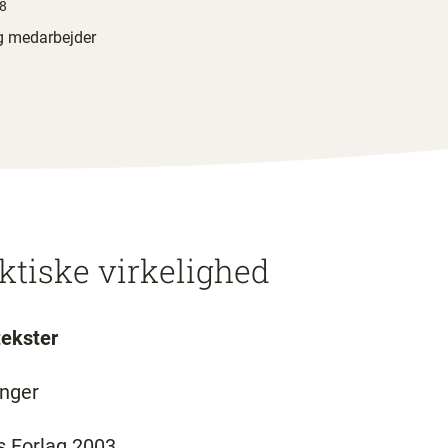
28
ig medarbejder
ktiske virkelighed
tekster
nger
s Forlag 2003