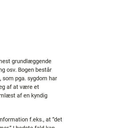
e mest grundlæggende
ng osv. Bogen består
ge, som pga. sygdom har
æg af at være et
mlæst af en kyndig
formation f.eks., at ”det