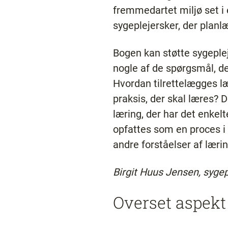
fremmedartet miljø set 
sygeplejersker, der planl
Bogen kan støtte sygeplej
nogle af de spørgsmål, de
Hvordan tilrettelægges læ
praksis, der skal læres? 
læring, der har det enkel
opfattes som en proces i
andre forståelser af lærin
Birgit Huus Jensen, sygep
Overset aspek