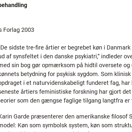
behandling
s Forlag 2003
”De sidste tre-fire årtier er begrebet køn i Danmar
ud af synsfeltet i den danske psykiatri,” indleder 
med sin bog gør opmærksom på hidtil oversete og
kønnets betydning for psykisk sygdom. Som klinisk 
opdraget i et naturvidenskabeligt funderet fag, har
seneste årtiers feministiske forskning har gjort det 
teorier som den gængse faglige tilgang langtfra er 
Karin Garde præsenterer den amerikanske filosof 
model: Køn som symbolsk system, køn som struktur