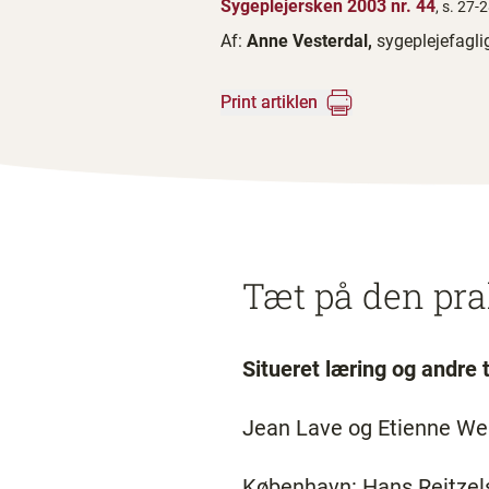
Sygeplejersken 2003 nr. 44
, s. 27-
Af:
Anne Vesterdal,
sygeplejefagl
Print artiklen
Tæt på den pra
Situeret læring og andre 
Jean Lave og Etienne We
København: Hans Reitzel