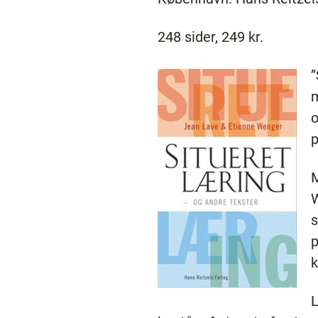
248 sider, 249 kr.
”
m
o
p
M
W
s
p
k
L