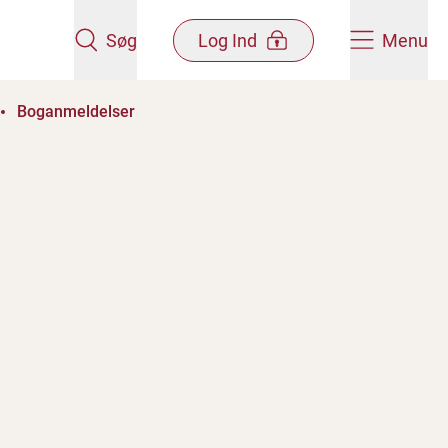
Søg
Log Ind
Menu
Boganmeldelser