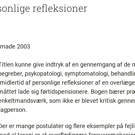
sonlige refleksioner
lfmade 2003
Titlen kunne give indtryk af en gennemgang af d
begreber, psykopatologi, symptomatologi, behandli
imidlertid af personlige refleksioner af en overlæ
måttet lade sig førtidspensionere. Bogen bærer pr
enkeltmandsværk, som ikke er blevet kritisk genne
fagperson.
Der er mange postulater og flere eksempler på fejlin