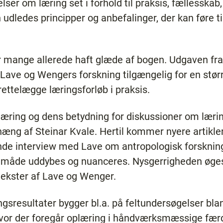
lser om læring set i forhold til praksis, fællesskab
 udledes principper og anbefalinger, der kan føre ti
 mange allerede haft glæde af bogen. Udgaven fra
 Lave og Wengers forskning tilgængelig for en størr
lrettelægge læringsforløb i praksis.
æring og dens betydning for diskussioner om lærin
g af Steinar Kvale. Hertil kommer nyere artikle
 interview med Lave om antropologisk forskning.
måde uddybes og nuanceres. Nysgerrigheden øges, o
 tekster af Lave og Wenger.
gsresultater bygger bl.a. på feltundersøgelser bl
, hvor der foregår oplæring i håndværksmæssige fæ