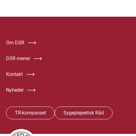
Om DSR
DSR mener
Kontakt
Nyheder
TR-kompasset
Sygeplejeetisk Råd