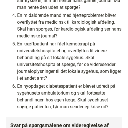
samtykke til, at man henter hans gamle journal. Må
man hente den uden at spørge?
En midaldrende mand med hjerteproblemer bliver
overflyttet fra medicinsk til kardiologisk afdeling.
Skal han spørges, før kardiologisk afdeling ser hans
medicinske journal?
En kræftpatient har fået kemoterapi på
universitetshospitalet og overflyttes til videre
behandling på sit lokale sygehus. Skal
universitetshospitalet spørge, før de videresender
journaloplysninger til det lokale sygehus, som ligger
i et andet amt?
En nyopdaget diabetespatient er blevet udredt på
sygehusets ambulatorium og skal fortsætte
behandlingen hos egen læge. Skal sygehuset
spørge patienten, før man sender epikrise ud?
Svar på spørgsmålene om videregivelse af