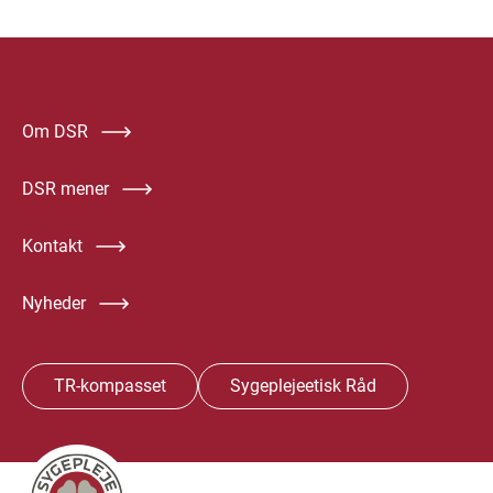
Om DSR
DSR mener
Kontakt
Nyheder
TR-kompasset
Sygeplejeetisk Råd