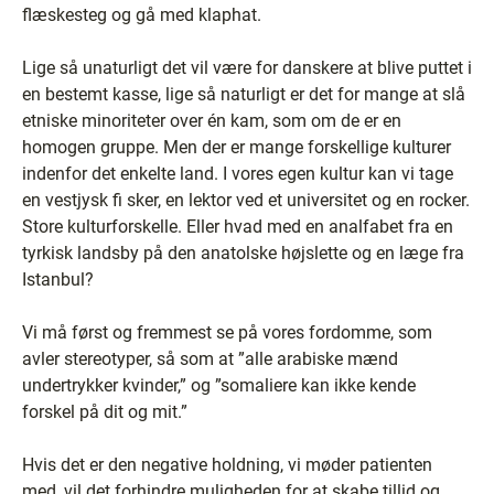
flæskesteg og gå med klaphat.
Lige så unaturligt det vil være for danskere at blive puttet i
en bestemt kasse, lige så naturligt er det for mange at slå
etniske minoriteter over én kam, som om de er en
homogen gruppe. Men der er mange forskellige kulturer
indenfor det enkelte land. I vores egen kultur kan vi tage
en vestjysk fi sker, en lektor ved et universitet og en rocker.
Store kulturforskelle. Eller hvad med en analfabet fra en
tyrkisk landsby på den anatolske højslette og en læge fra
Istanbul?
Vi må først og fremmest se på vores fordomme, som
avler stereotyper, så som at ”alle arabiske mænd
undertrykker kvinder,” og ”somaliere kan ikke kende
forskel på dit og mit.”
Hvis det er den negative holdning, vi møder patienten
med, vil det forhindre muligheden for at skabe tillid og