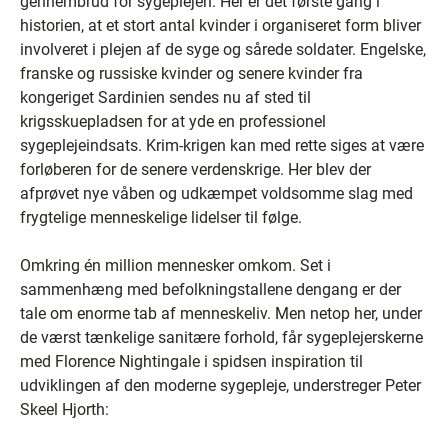
gennembrud for sygeplejen. Her er det første gang i
historien, at et stort antal kvinder i organiseret form bliver
involveret i plejen af de syge og sårede soldater. Engelske,
franske og russiske kvinder og senere kvinder fra
kongeriget Sardinien sendes nu af sted til
krigsskuepladsen for at yde en professionel
sygeplejeindsats. Krim-krigen kan med rette siges at være
forløberen for de senere verdenskrige. Her blev der
afprøvet nye våben og udkæmpet voldsomme slag med
frygtelige menneskelige lidelser til følge.
Omkring én million mennesker omkom. Set i
sammenhæng med befolkningstallene dengang er der
tale om enorme tab af menneskeliv. Men netop her, under
de værst tænkelige sanitære forhold, får sygeplejerskerne
med Florence Nightingale i spidsen inspiration til
udviklingen af den moderne sygepleje, understreger Peter
Skeel Hjorth: