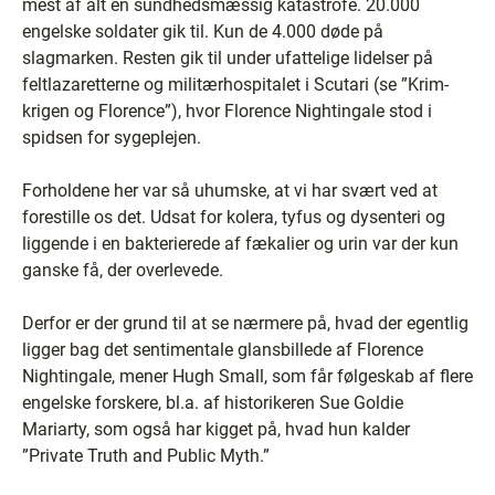
mest af alt en sundhedsmæssig katastrofe. 20.000
engelske soldater gik til. Kun de 4.000 døde på
slagmarken. Resten gik til under ufattelige lidelser på
feltlazaretterne og militærhospitalet i Scutari (se ”Krim-
krigen og Florence”), hvor Florence Nightingale stod i
spidsen for sygeplejen.
Forholdene her var så uhumske, at vi har svært ved at
forestille os det. Udsat for kolera, tyfus og dysenteri og
liggende i en bakterierede af fækalier og urin var der kun
ganske få, der overlevede.
Derfor er der grund til at se nærmere på, hvad der egentlig
ligger bag det sentimentale glansbillede af Florence
Nightingale, mener Hugh Small, som får følgeskab af flere
engelske forskere, bl.a. af historikeren Sue Goldie
Mariarty, som også har kigget på, hvad hun kalder
”Private Truth and Public Myth.”