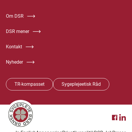
Om DSR
DSR mener
Kontakt
Nyheder
TR-kompasset
Sygeplejeetisk Råd