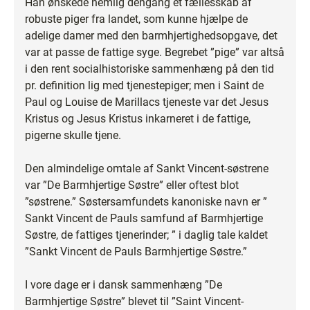
Han ønskede nemlig dengang et fællesskab af
robuste piger fra landet, som kunne hjælpe de
adelige damer med den barmhjertighedsopgave, det
var at passe de fattige syge. Begrebet ”pige” var altså
i den rent socialhistoriske sammenhæng på den tid
pr. definition lig med tjenestepiger; men i Saint de
Paul og Louise de Marillacs tjeneste var det Jesus
Kristus og Jesus Kristus inkarneret i de fattige,
pigerne skulle tjene.
Den almindelige omtale af Sankt Vincent-søstrene
var ”De Barmhjertige Søstre” eller oftest blot
”søstrene.” Søstersamfundets kanoniske navn er ”
Sankt Vincent de Pauls samfund af Barmhjertige
Søstre, de fattiges tjenerinder; ” i daglig tale kaldet
”Sankt Vincent de Pauls Barmhjertige Søstre.”
I vore dage er i dansk sammenhæng ”De
Barmhjertige Søstre” blevet til ”Saint Vincent-