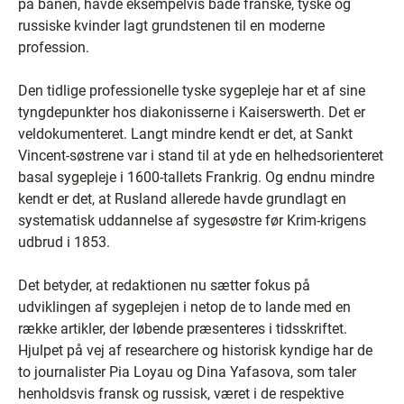
på banen, havde eksempelvis både franske, tyske og
russiske kvinder lagt grundstenen til en moderne
profession.
Den tidlige professionelle tyske sygepleje har et af sine
tyngdepunkter hos diakonisserne i Kaiserswerth. Det er
veldokumenteret. Langt mindre kendt er det, at Sankt
Vincent-søstrene var i stand til at yde en helhedsorienteret
basal sygepleje i 1600-tallets Frankrig. Og endnu mindre
kendt er det, at Rusland allerede havde grundlagt en
systematisk uddannelse af sygesøstre før Krim-krigens
udbrud i 1853.
Det betyder, at redaktionen nu sætter fokus på
udviklingen af sygeplejen i netop de to lande med en
række artikler, der løbende præsenteres i tidsskriftet.
Hjulpet på vej af researchere og historisk kyndige har de
to journalister Pia Loyau og Dina Yafasova, som taler
henholdsvis fransk og russisk, været i de respektive