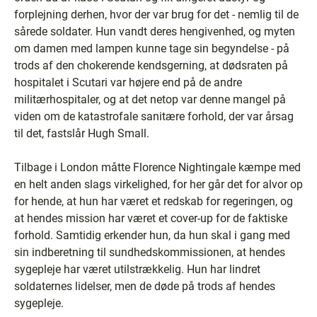
forplejning derhen, hvor der var brug for det - nemlig til de
sårede soldater. Hun vandt deres hengivenhed, og myten
om damen med lampen kunne tage sin begyndelse - på
trods af den chokerende kendsgerning, at dødsraten på
hospitalet i Scutari var højere end på de andre
militærhospitaler, og at det netop var denne mangel på
viden om de katastrofale sanitære forhold, der var årsag
til det, fastslår Hugh Small.
Tilbage i London måtte Florence Nightingale kæmpe med
en helt anden slags virkelighed, for her går det for alvor op
for hende, at hun har været et redskab for regeringen, og
at hendes mission har været et cover-up for de faktiske
forhold. Samtidig erkender hun, da hun skal i gang med
sin indberetning til sundhedskommissionen, at hendes
sygepleje har været utilstrækkelig. Hun har lindret
soldaternes lidelser, men de døde på trods af hendes
sygepleje.