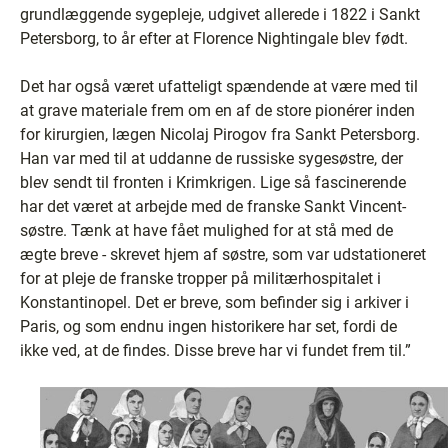
grundlæggende sygepleje, udgivet allerede i 1822 i Sankt
Petersborg, to år efter at Florence Nightingale blev født.
Det har også været ufatteligt spændende at være med til
at grave materiale frem om en af de store pionérer inden
for kirurgien, lægen Nicolaj Pirogov fra Sankt Petersborg.
Han var med til at uddanne de russiske sygesøstre, der
blev sendt til fronten i Krimkrigen. Lige så fascinerende
har det været at arbejde med de franske Sankt Vincent-
søstre. Tænk at have fået mulighed for at stå med de
ægte breve - skrevet hjem af søstre, som var udstationeret
for at pleje de franske tropper på militærhospitalet i
Konstantinopel. Det er breve, som befinder sig i arkiver i
Paris, og som endnu ingen historikere har set, fordi de
ikke ved, at de findes. Disse breve har vi fundet frem til.”