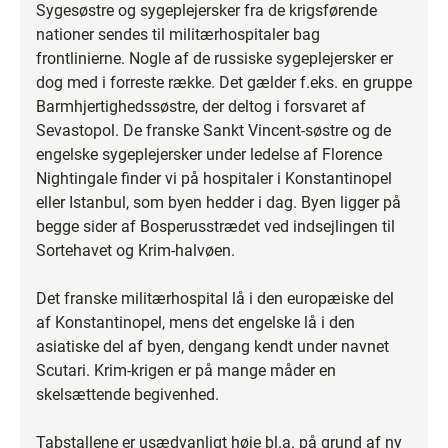
Sygesøstre og sygeplejersker fra de krigsførende
nationer sendes til militærhospitaler bag
frontlinierne. Nogle af de russiske sygeplejersker er
dog med i forreste række. Det gælder f.eks. en gruppe
Barmhjertighedssøstre, der deltog i forsvaret af
Sevastopol. De franske Sankt Vincent-søstre og de
engelske sygeplejersker under ledelse af Florence
Nightingale finder vi på hospitaler i Konstantinopel
eller Istanbul, som byen hedder i dag. Byen ligger på
begge sider af Bosperusstrædet ved indsejlingen til
Sortehavet og Krim-halvøen.
Det franske militærhospital lå i den europæiske del
af Konstantinopel, mens det engelske lå i den
asiatiske del af byen, dengang kendt under navnet
Scutari. Krim-krigen er på mange måder en
skelsættende begivenhed.
Tabstallene er usædvanligt høje bl.a. på grund af ny