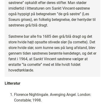
søstrene” opkaldt efter deres stifter. Man støder
imidlertid i litteraturen om Sankt Vincent-søstrene
også hyppigt på betegnelsen ”de grå søstre” (Les
Soeurs grises), en folkelig betegnelse, der hentyder til
søstrenes grå/blå dragt.
Søstrene bar alle fra 1685 den grå/blå dragt og det
store hvide højt opsatte stivede slør (la cornette). Det
store hvide slør, som kunne ses på lang afstand, blev
gennem tiden søstrenes berømte kendetegn, og det er
først i 1964, at Sankt Vincent søstrene vælger at
erstatte ”la cornette” med et lille hvidt foldet
hovedtørklæde.
Litteratur
Florence Nightingale. Avenging Angel. London:
Constable; 1998.