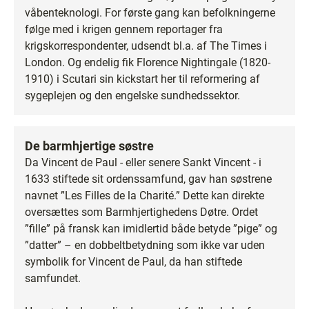
våbenteknologi. For første gang kan befolkningerne
følge med i krigen gennem reportager fra
krigskorrespondenter, udsendt bl.a. af The Times i
London. Og endelig fik Florence Nightingale (1820-
1910) i Scutari sin kickstart her til reformering af
sygeplejen og den engelske sundhedssektor.
De barmhjertige søstre
Da Vincent de Paul - eller senere Sankt Vincent - i
1633 stiftede sit ordenssamfund, gav han søstrene
navnet ”Les Filles de la Charité.” Dette kan direkte
oversættes som Barmhjertighedens Døtre. Ordet
”fille” på fransk kan imidlertid både betyde ”pige” og
”datter” – en dobbeltbetydning som ikke var uden
symbolik for Vincent de Paul, da han stiftede
samfundet.