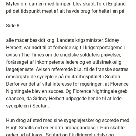
Myten om damen med lampen blev skabt, fordi England
på det tidspunkt mest af alt havde brug for helte i en på
Side 8
alle måder beskidt krig. Landets krigsminister, Sidney
Herbert, var nødt til at forholde sig til krigsreportagerne i
avisen The Times om de engelske soldaters prøvelser,
forårsaget af inkompetente ledere og en utilstrækkelig
lægetjeneste. Avisen refererede bl.a. til de franske søstres
omsorgsfulde sygepleje på militærhospitalet i Scutari.
Derfor var det af vital interesse for regeringen, at Florence
Nightingale blev en succes. Og Florence Nightingale greb
chancen, da Sidney Herbert udpegede hende til at lede
sygeplejen i Scutari.
Hun drog af sted med sine sygeplejersker og scorede med
Hugh Smalls ord en enorm propagandasejr. Hun skabte
orden ud af kaos i Scutari og fik dirigeret udstyr og