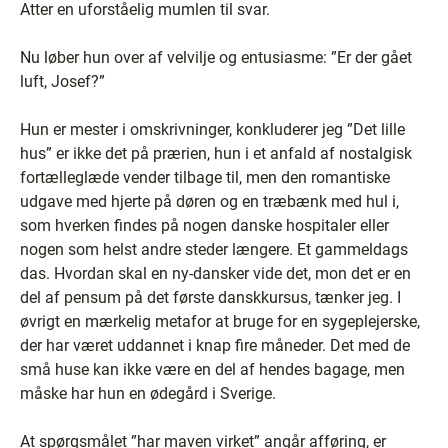
Atter en uforståelig mumlen til svar.
Nu løber hun over af velvilje og entusiasme: ”Er der gået
luft, Josef?”
Hun er mester i omskrivninger, konkluderer jeg ”Det lille
hus” er ikke det på prærien, hun i et anfald af nostalgisk
fortælleglæde vender tilbage til, men den romantiske
udgave med hjerte på døren og en træbænk med hul i,
som hverken findes på nogen danske hospitaler eller
nogen som helst andre steder længere. Et gammeldags
das. Hvordan skal en ny-dansker vide det, mon det er en
del af pensum på det første danskkursus, tænker jeg. I
øvrigt en mærkelig metafor at bruge for en sygeplejerske,
der har været uddannet i knap fire måneder. Det med de
små huse kan ikke være en del af hendes bagage, men
måske har hun en ødegård i Sverige.
At spørgsmålet ”har maven virket” angår afføring, er