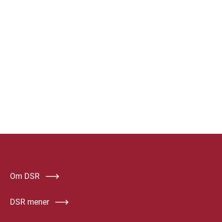
Om DSR
DSR mener