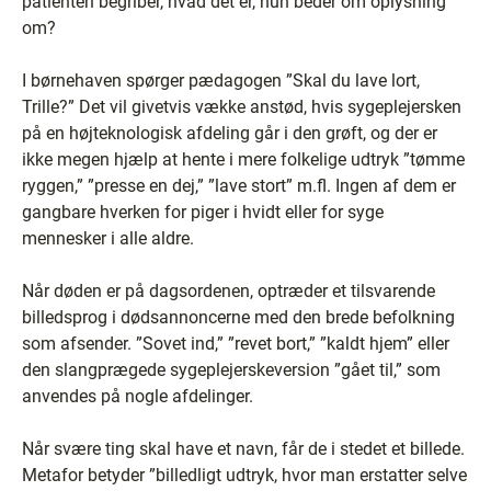
patienten begriber, hvad det er, hun beder om oplysning
om?
I børnehaven spørger pædagogen ”Skal du lave lort,
Trille?” Det vil givetvis vække anstød, hvis sygeplejersken
på en højteknologisk afdeling går i den grøft, og der er
ikke megen hjælp at hente i mere folkelige udtryk ”tømme
ryggen,” ”presse en dej,” ”lave stort” m.fl. Ingen af dem er
gangbare hverken for piger i hvidt eller for syge
mennesker i alle aldre.
Når døden er på dagsordenen, optræder et tilsvarende
billedsprog i dødsannoncerne med den brede befolkning
som afsender. ”Sovet ind,” ”revet bort,” ”kaldt hjem” eller
den slangprægede sygeplejerskeversion ”gået til,” som
anvendes på nogle afdelinger.
Når svære ting skal have et navn, får de i stedet et billede.
Metafor betyder ”billedligt udtryk, hvor man erstatter selve