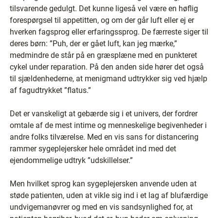
tilsvarende gedulgt. Det kunne ligeså vel være en høflig
forespørgsel til appetitten, og om der går luft eller ej er
hverken fagsprog eller erfaringssprog. De færreste siger til
deres børn: ”Puh, der er gået luft, kan jeg mærke,”
medmindre de står på en græsplæne med en punkteret
cykel under reparation. På den anden side hører det også
til sjældenhederne, at menigmand udtrykker sig ved hjælp
af fagudtrykket ”flatus.”
Det er vanskeligt at gebærde sig i et univers, der fordrer
omtale af de mest intime og menneskelige begivenheder i
andre folks tilværelse. Med en vis sans for distancering
rammer sygeplejersker hele området ind med det
ejendommelige udtryk ”udskillelser.”
Men hvilket sprog kan sygeplejersken anvende uden at
støde patienten, uden at vikle sig ind i et lag af blufærdige
undvigemanøvrer og med en vis sandsynlighed for, at