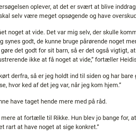
ersøgelsen oplever, at det er svært at blive inddra
skal selv være meget opsøgende og have overskud
fået noget at vide. Det var mig selv, der skulle ko
Jeg synes godt, de kunne bruge pårørende noget mer
l gøre det godt for sit barn, så er det også vigtigt, 
strerende ikke at få noget at vide,” fortæller Heidi
ørt derfra, så er jeg holdt ind til siden og har bare
e se, hvor ked af det jeg var, når jeg kom hjem.”
unne have taget hende mere med på råd.
ere at fortælle til Rikke. Hun blev jo bange for, a
et rart at have noget at sige konkret.”