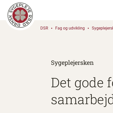
DSR
Fag og udvikling
Sygeplejers
Sygeplejersken
Det gode f
samarbej