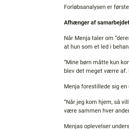
Forløbsanalysen er første 
Afhænger af samarbejde
Når Menja taler om ”deres
at hun som et led i behan
”Mine børn måtte kun ko
blev det meget værre af. D
Menja forestillede sig en 
”Når jeg kom hjem, så vil
være sammen hver anden
Menjas oplevelser unders