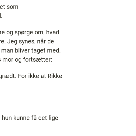
get som
.
mme og spørge om, hvad
e. Jeg synes, når de
at man bliver taget med.
s mor og fortsætter:
 grædt. For ikke at Rikke
t hun kunne få det lige