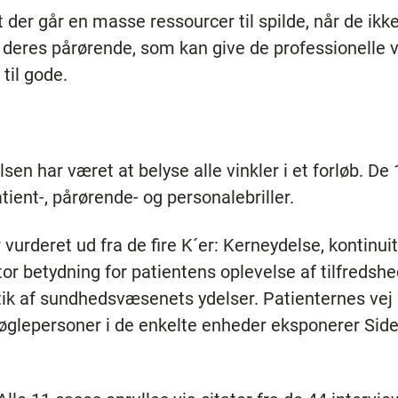
der går en masse ressourcer til spilde, når de ikke
 deres pårørende, som kan give de professionelle 
til gode.
en har været at belyse alle vinkler i et forløb. De
tient-, pårørende- og personalebriller.
 vurderet ud fra de fire K´er: Kerneydelse, kontinui
r betydning for patientens oplevelse af tilfredshe
tik af sundhedsvæsenets ydelser. Patienternes ve
g nøglepersoner i de enkelte enheder eksponerer Sid