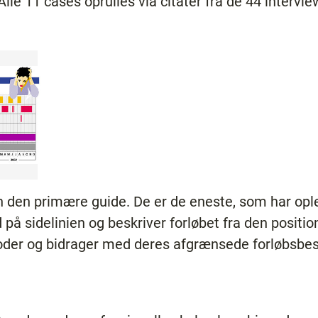
Alle 11 cases oprulles via citater fra de 44 interv
en den primære guide. De er de eneste, som har opl
på sidelinien og beskriver forløbet fra den positio
rioder og bidrager med deres afgrænsede forløbsbes