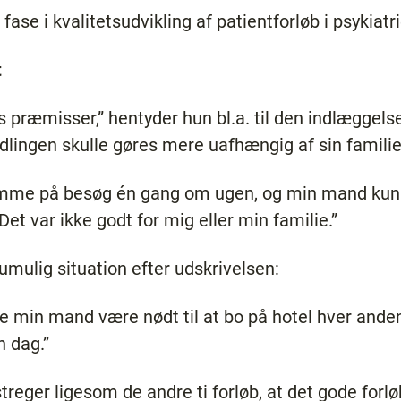
fase i kvalitetsudvikling af patientforløb i psykiat
t
 præmisser,” hentyder hun bl.a. til den indlæggels
dlingen skulle gøres mere uafhængig af sin familie
mme på besøg én gang om ugen, og min mand kun 
et var ikke godt for mig eller min familie.”
umulig situation efter udskrivelsen:
le min mand være nødt til at bo på hotel hver anden
 dag.”
treger ligesom de andre ti forløb, at det gode f