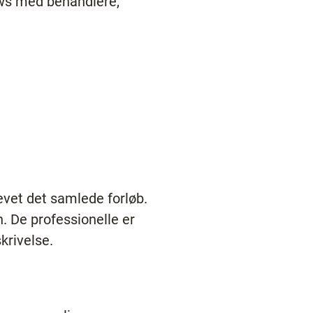
iews med behandlere,
evet det samlede forløb.
n. De professionelle er
krivelse.