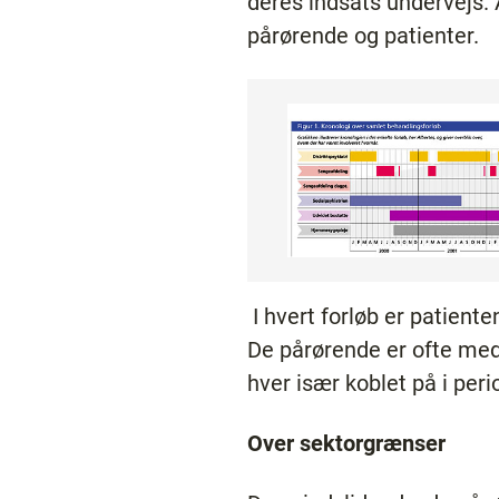
deres indsats undervejs. 
pårørende og patienter.
I hvert forløb er patient
De pårørende er ofte med 
hver især koblet på i pe
Over sektorgrænser