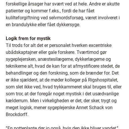
forskellige årsager har svært ved at hele. Andre er akutte
patienter og kommer f.eks., fordi de har fået
kulilteforgiftning ved selvmordsforsøg, været involveret i
en brandulykke eller fået dykkersyge.
Logik frem for mystik
Til trods for alt det er personalet hverken excentriske
ubådskaptajner eller gale forskere. Tværtimod gør
sygeplejersken, anæstesilægerne, dykkerlægerne og
teknikerne alt, hvad de kan for at afmystificere stedet, de
behandlinger og den forskning, som de brænder for. Det
er ikke sjældent, at de møder kolleger på Rigshospitalet,
som slet ikke ved, hvad trykkammeret skal bruges til, eller
som tror, at der foregår noget mystisk i det usædvanlige
kælderrum. Men i virkeligheden er det, der sker, trygt og
meget logisk, mener sygeplejerske Annet Schack von
Brockdorff.
”En potteplante dør jo også, hvis den ikke bliver vandet,”