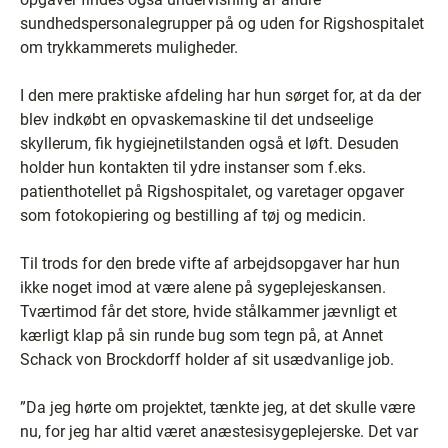
sundhedspersonalegrupper på og uden for Rigshospitalet
om trykkammerets muligheder.
I den mere praktiske afdeling har hun sørget for, at da der
blev indkøbt en opvaskemaskine til det undseelige
skyllerum, fik hygiejnetilstanden også et løft. Desuden
holder hun kontakten til ydre instanser som f.eks.
patienthotellet på Rigshospitalet, og varetager opgaver
som fotokopiering og bestilling af tøj og medicin.
Til trods for den brede vifte af arbejdsopgaver har hun
ikke noget imod at være alene på sygeplejeskansen.
Tværtimod får det store, hvide stålkammer jævnligt et
kærligt klap på sin runde bug som tegn på, at Annet
Schack von Brockdorff holder af sit usædvanlige job.
”Da jeg hørte om projektet, tænkte jeg, at det skulle være
nu, for jeg har altid været anæstesisygeplejerske. Det var