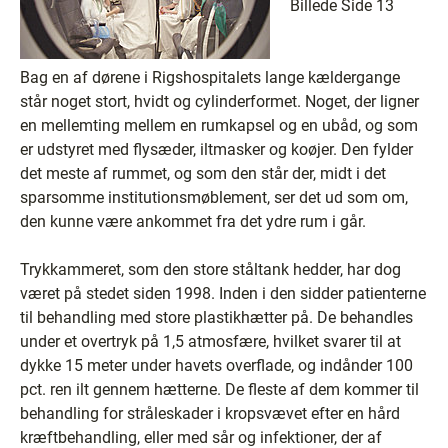
Billede Side 13
Bag en af dørene i Rigshospitalets lange kældergange
står noget stort, hvidt og cylinderformet. Noget, der ligner
en mellemting mellem en rumkapsel og en ubåd, og som
er udstyret med flysæder, iltmasker og koøjer. Den fylder
det meste af rummet, og som den står der, midt i det
sparsomme institutionsmøblement, ser det ud som om,
den kunne være ankommet fra det ydre rum i går.
Trykkammeret, som den store ståltank hedder, har dog
været på stedet siden 1998. Inden i den sidder patienterne
til behandling med store plastikhætter på. De behandles
under et overtryk på 1,5 atmosfære, hvilket svarer til at
dykke 15 meter under havets overflade, og indånder 100
pct. ren ilt gennem hætterne. De fleste af dem kommer til
behandling for stråleskader i kropsvævet efter en hård
kræftbehandling, eller med sår og infektioner, der af