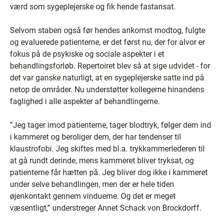
værd som sygeplejerske og fik hende fastansat.
Selvom staben også før hendes ankomst modtog, fulgte
og evaluerede patienterne, er det først nu, der for alvor er
fokus på de psykiske og sociale aspekter i et
behandlingsforløb. Repertoiret blev så at sige udvidet - for
det var ganske naturligt, at en sygeplejerske satte ind på
netop de områder. Nu understøtter kollegerne hinandens
faglighed i alle aspekter af behandlingerne.
”Jeg tager imod patienterne, tager blodtryk, følger dem ind
i kammeret og beroliger dem, der har tendenser til
klaustrofobi. Jeg skiftes med bl.a. trykkammerlederen til
at gå rundt derinde, mens kammeret bliver tryksat, og
patienterne får hætten på. Jeg bliver dog ikke i kammeret
under selve behandlingen, men der er hele tiden
øjenkontakt gennem vinduerne. Og det er meget
væsentligt,” understreger Annet Schack von Brockdorff.