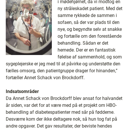
i mødehjørnet, da vi modtog en
ny stråleskadet patient. Med det
samme rykkede de sammen i
sofaen, så der var plads til den
nye, og begyndte selv at snakke
og fortælle om den forestående
behandling. Sådan er det
hernede. Der er en fantastisk
følelse af sammenhold, og som
sygeplejerske er jeg med til at påvirke og understøtte den
fælles omsorg, den patientgruppe drager for hinanden,”
fortæller Annet Schack von Brockdorff.
Indsatsområder
Da Annet Schack von Brockdorff blev ansat for halvandet
år siden, var det for at være med på et projekt om HBO-
behandling af diabetespatienter med sår på fødderne.
Desværre kom der ikke deltagere nok, så hun tog fat på
andre opgaver. Det gav resultater, der beviste hendes