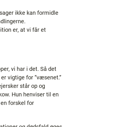
årsager ikke kan formidle
ndlingerne.
on er, at vi får et
r, vi har i det. Så det
 er vigtige for ”væsenet.”
ejersker står op og
ckow. Hun henviser til en
en forskel for
kationer og dødsfald øges,