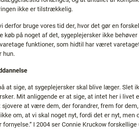
ngen ikke er tilstrækkelig.
 derfor bruge vores tid der, hvor det gør en forskel
ive køb på noget af det, sygeplejersker ikke behøver
 varetage funktioner, som hidtil har været varetaget
er hun.
uddannelse
å at sige, at sygeplejersker skal blive læger. Slet ik
rsker. Mit anliggende er at sige, at intet her i livet 
t sjovere at være dem, der forandrer, frem for dem, 
ikke om, at vi skal noget nyt, fordi det er nyt, men
r fornyelse.” I 2004 ser Connie Kruckow forskellige 