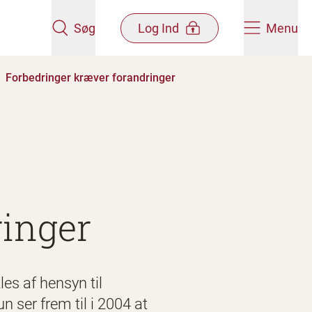
Søg
Log Ind
Menu
Forbedringer kræver forandringer
ringer
es af hensyn til
 ser frem til i 2004 at