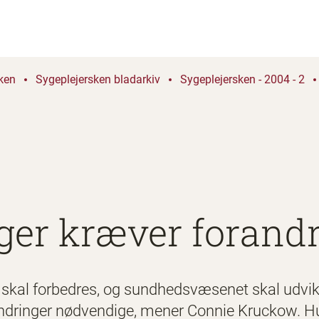
ken
Sygeplejersken bladarkiv
Sygeplejersken - 2004 - 2
ger kræver forand
 skal forbedres, og sundhedsvæsenet skal udvikl
andringer nødvendige, mener Connie Kruckow. Hun