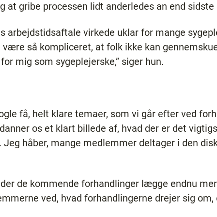
g at gribe processen lidt anderledes an end sidste
es arbejdstidsaftale virkede uklar for mange sygepl
ære så kompliceret, at folk ikke kan gennemskue,
t for mig som sygeplejerske,” siger hun.
ogle få, helt klare temaer, som vi går efter ved fo
 danner os et klart billede af, hvad der er det vigtig
Jeg håber, mange medlemmer deltager i den disku
under de kommende forhandlinger lægge endnu me
merne ved, hvad forhandlingerne drejer sig om, o