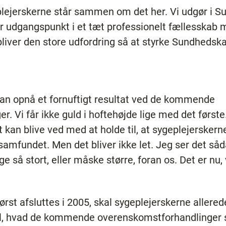
lejerskerne står sammen om det her. Vi udgør i Su
er udgangspunkt i et tæt professionelt fællesskab 
 bliver den store udfordring så at styrke Sundhedskar
i kan opnå et fornuftigt resultat ved de kommende
. Vi får ikke guld i hoftehøjde lige med det første
kan blive ved med at holde til, at sygeplejerskerne 
 samfundet. Men det bliver ikke let. Jeg ser det såda
ige så stort, eller måske større, foran os. Det er nu,
rst afsluttes i 2005, skal sygeplejerskerne allered
 til, hvad de kommende overenskomstforhandlinger 