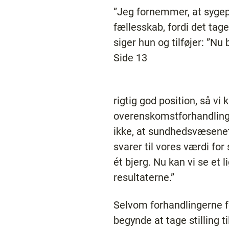
”Jeg fornemmer, at sygep
fællesskab, fordi det tag
siger hun og tilføjer: ”Nu
Side 13
rigtig god position, så v
overenskomstforhandlinger
ikke, at sundhedsvæsenet 
svarer til vores værdi for
ét bjerg. Nu kan vi se et l
resultaterne.”
Selvom forhandlingerne fø
begynde at tage stilling