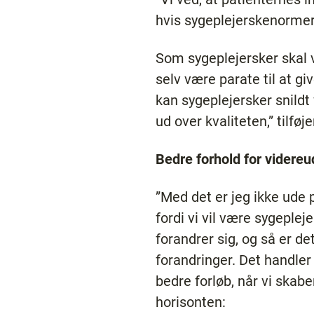
hvis sygeplejerskenormeri
Som sygeplejersker skal vi
selv være parate til at g
kan sygeplejersker snildt
ud over kvaliteten,” tilføj
Bedre forhold for videre
”Med det er jeg ikke ude p
fordi vi vil være sygepleje
forandrer sig, og så er de
forandringer. Det handler 
bedre forløb, når vi skabe
horisonten: