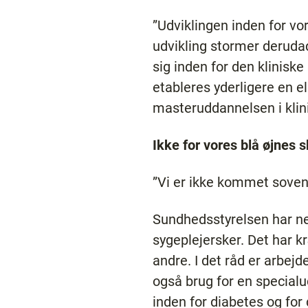
”Udviklingen inden for vo
udvikling stormer deruda
sig inden for den kliniske 
etableres yderligere en e
masteruddannelsen i klini
Ikke for vores blå øjnes s
”Vi er ikke kommet sovend
Sundhedsstyrelsen har ned
sygeplejersker. Det har 
andre. I det råd er arbe
også brug for en specialu
inden for diabetes og for