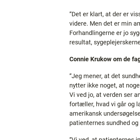
”Det er klart, at der er v
videre. Men det er min amb
Forhandlingerne er jo syge
resultat, sygeplejerskerne
Connie Krukow om de fagl
”Jeg mener, at det sundhe
nytter ikke noget, at noge
Vi ved jo, at verden ser a
fortæller, hvad vi går og 
amerikansk undersøgelse f
patienternes sundhed og 
”Vi ved, at patienternes 