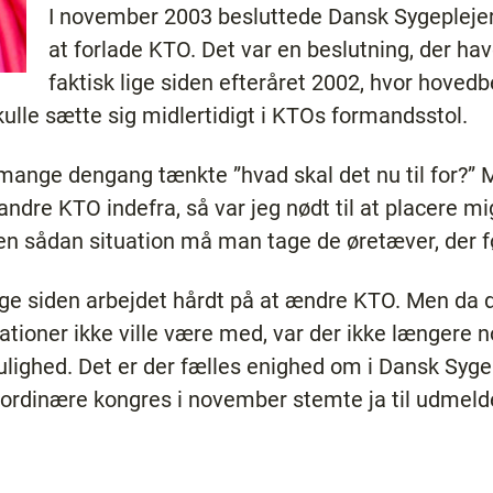
I november 2003 besluttede Dansk Sygepleje
at forlade KTO. Det var en beslutning, der ha
faktisk lige siden efteråret 2002, hvor hoved
ulle sætte sig midlertidigt i KTOs formandsstol.
t mange dengang tænkte ”hvad skal det nu til for?”
forandre KTO indefra, så var jeg nødt til at placere m
en sådan situation må man tage de øretæver, der f
ge siden arbejdet hårdt på at ændre KTO. Men da d
isationer ikke ville være med, var der ikke længere 
ighed. Det er der fælles enighed om i Dansk Sygep
ordinære kongres i november stemte ja til udmeld