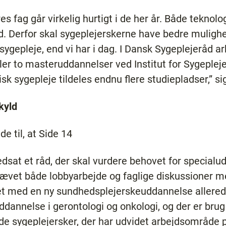
res fag går virkelig hurtigt i de her år. Både tekno
d. Derfor skal sygeplejerskerne have bedre muligh
sygepleje, end vi har i dag. I Dansk Sygeplejeråd arb
ller to masteruddannelser ved Institut for Sygeplej
sk sygepleje tildeles endnu flere studiepladser,” si
kyld
e til, at Side 14
sat et råd, der skal vurdere behovet for specialud
krævet både lobbyarbejde og faglige diskussioner 
jdet med en ny sundhedsplejerskeuddannelse allered
ddannelse i gerontologi og onkologi, og der er bru
 de sygeplejersker, der har udvidet arbejdsområde 