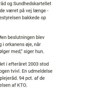
råd og Sundhedskartellet
vde været på vej længe -
bestyrelsen bakkede op
 Men beslutningen blev
ig i orkanens øje, når
ølger med,” siger hun.
et i efteråret 2003 stod
nogen tvivl. En udmeldelse
lejeråd. 94 pct. af de
elsen af KTO.