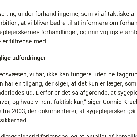
isse ting under forhandlingerne, som vi af taktiske 
ition, at vi bliver bedre til at informere om forha
plejerskernes forhandlinger, og min vigtigste ambiti
 er tilfredse med.‚
ige udfordringer
dsvæsen, vi har, ikke kan fungere uden de faggruppe
n har en tilgang, der siger, at det kun er læger, som
nderledes ud. Derfor er det så afgørende, at sygepl
laver, og hvad vi rent faktisk kan,” siger Connie Kru
ra 2003, der dokumenterer, at sygeplejersker gør 
sikkerhed.
indlæggelsestid forlænges, og at antallet af kompli